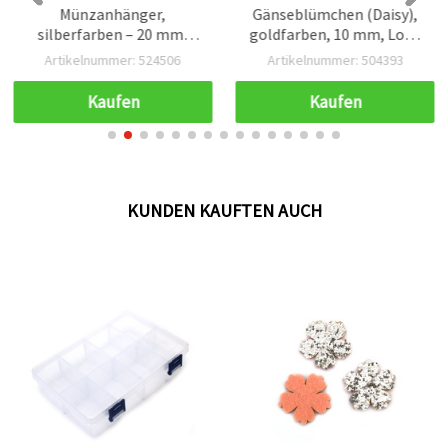
Münzanhänger,
Gänseblümchen (Daisy),
silberfarben – 20 mm,
goldfarben, 10 mm, Loch
Loch 1,5 mm, 10er-Set
Ø 0,5 mm – 50 Stück
Artikelnummer: 524506
Artikelnummer: 504393
Kaufen
Kaufen
KUNDEN KAUFTEN AUCH