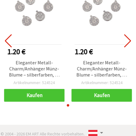
1.20 €
1.20 €
Eleganter Metall-
Eleganter Metall-
Charm/Anhänger Münz-
Charm/Anhänger Münz-
Blume – silberfarben, 15
Blume – silberfarben, 15
mm, Loch 1,5 mm, 50
mm, Loch 1,5 mm, 50
Artikelnummer: 524524
Artikelnummer: 524524
Stück – für Basteln &
Stück – für Basteln &
Schmuckherstellung
Schmuckherstellung
Kaufen
Kaufen
© 2004 - 2026 EM ART Alle Rechte vorbehalten..