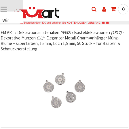
0
Wir
Bestellen über 80€ und erhalten Sie KOSTENLOSEN VERSAND!
verwenden
EM ART
›
Dekorationsmaterialien
(5582)
›
Basteldekorationen
(1817)
›
Cookies
Dekorative Münzen
(38)
›
Eleganter Metall-Charm/Anhänger Münz-
🍪 Wir
Blume – silberfarben, 15 mm, Loch 1,5 mm, 50 Stück – für Basteln &
verwenden
Schmuckherstellung
Cookies
und
ähnliche
Technologien,
um das
ordnungsgemäße
Funktionieren
der Website
sicherzustellen,
Ihr
Nutzungserlebnis
zu
verbessern
und, mit
Ihrer
Einwilligung,
den
Datenverkehr