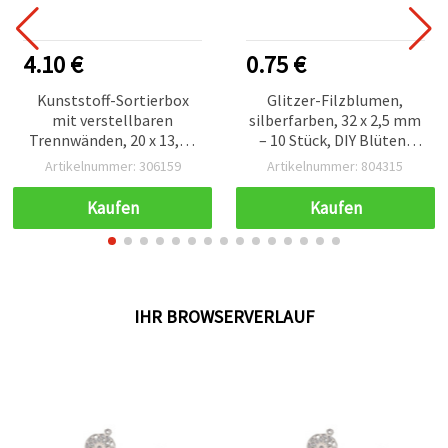
4.10 €
0.75 €
Kunststoff-Sortierbox
Glitzer-Filzblumen,
mit verstellbaren
silberfarben, 32 x 2,5 mm
Trennwänden, 20 x 13,5 x
– 10 Stück, DIY Blüten-
4,6 cm, bis zu 8 Fächer, für
Applikationen für
Artikelnummer: 306159
Artikelnummer: 804315
Bastelzubehör & DIY
Scrapbooking,
Kartenbasteln &
Kaufen
Kaufen
Bastelprojekte
IHR BROWSERVERLAUF