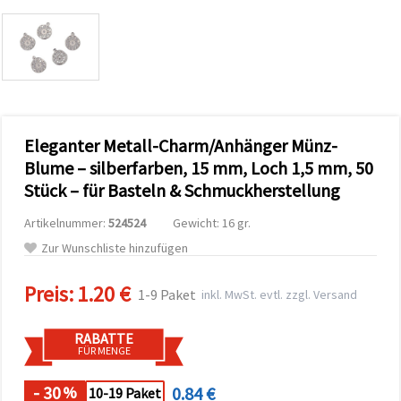
zu
analysieren
sowie
relevantere
Inhalte und
Werbung
anzuzeigen,
auch mit
Unterstützung
Eleganter Metall-Charm/Anhänger Münz-
unserer
Partner für
Blume – silberfarben, 15 mm, Loch 1,5 mm, 50
Analyse
und
Stück – für Basteln & Schmuckherstellung
Marketing.
Sie können
Artikelnummer:
524524
Gewicht: 16 gr.
alle
Zur Wunschliste hinzufügen
Cookies
akzeptieren,
ablehnen
Preis:
1.20 €
oder Ihre
1-9 Paket
inkl. MwSt. evtl. zzgl. Versand
Auswahl in
den
Einstellungen
RABATTE
individuell
FÜR MENGE
festlegen.
Ihre
- 30
0.84 €
%
10-19 Paket
Einwilligung