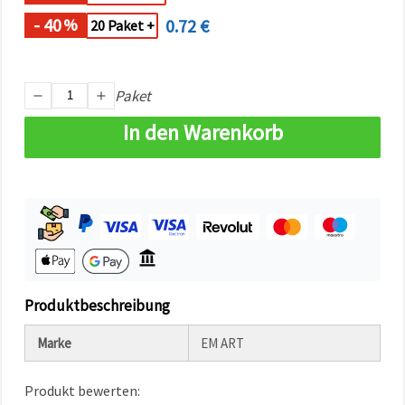
können Sie
jederzeit
- 40
0.72 €
%
20 Paket +
ändern
oder
widerrufen.
Impressum
Datenschutzerklärung
Paket
Cookie-
Richtlinie
In den Warenkorb
Alle
akzeptieren
Cookie-
Einstellungen
Produktbeschreibung
Marke
EM ART
Produkt bewerten: