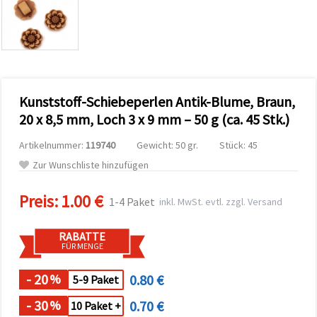
zu
analysieren
sowie
relevantere
Inhalte und
Werbung
anzuzeigen,
auch mit
Kunststoff-Schiebeperlen Antik-Blume, Braun,
Unterstützung
unserer
20 x 8,5 mm, Loch 3 x 9 mm – 50 g (ca. 45 Stk.)
Partner für
Analyse
Artikelnummer:
119740
Gewicht: 50 gr.
Stück: 45
und
Marketing.
Zur Wunschliste hinzufügen
Sie können
alle
Preis:
1.00 €
Cookies
1-4 Paket
inkl. MwSt. evtl. zzgl. Versand
akzeptieren,
ablehnen
oder Ihre
RABATTE
Auswahl in
FÜR MENGE
den
Einstellungen
individuell
- 20
0.80 €
%
5-9 Paket
festlegen.
Ihre
- 30
0.70 €
%
10 Paket +
Einwilligung