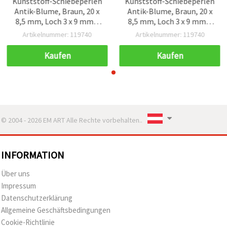
Kunststoff-Schiebeperlen
Kunststoff-Schiebeperlen
Antik-Blume, Braun, 20 x
Antik-Blume, Braun, 20 x
8,5 mm, Loch 3 x 9 mm –
8,5 mm, Loch 3 x 9 mm –
50 g (ca. 45 Stk.)
50 g (ca. 45 Stk.)
Artikelnummer: 119740
Artikelnummer: 119740
Kaufen
Kaufen
© 2004 - 2026 EM ART Alle Rechte vorbehalten..
INFORMATION
Über uns
Impressum
Datenschutzerklärung
Allgemeine Geschäftsbedingungen
Cookie-Richtlinie