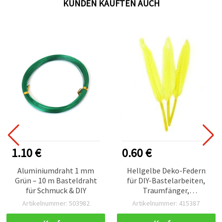
KUNDEN KAUFTEN AUCH
1.10 €
0.60 €
Aluminiumdraht 1 mm
Hellgelbe Deko-Federn
Grün – 10 m Basteldraht
für DIY-Bastelarbeiten,
für Schmuck & DIY
Traumfänger,
Schmuckherstellung,
Artikelnummer: 503982
Artikelnummer: 415387
Kostüm- & Partydeko,
100–150 x 15–20 mm, 10