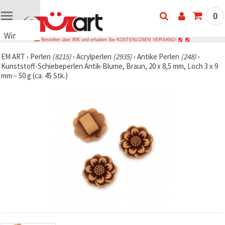
0
Wir
Bestellen über 80€ und erhalten Sie KOSTENLOSEN VERSAND!
verwenden
EM ART
›
Perlen
(8215)
›
Acrylperlen
(2935)
›
Antike Perlen
(248)
›
Cookies
Kunststoff-Schiebeperlen Antik-Blume, Braun, 20 x 8,5 mm, Loch 3 x 9
🍪 Wir
mm – 50 g (ca. 45 Stk.)
verwenden
Cookies
und
ähnliche
Technologien,
um das
ordnungsgemäße
Funktionieren
der Website
sicherzustellen,
Ihr
Nutzungserlebnis
zu
verbessern
und, mit
Ihrer
Einwilligung,
den
Datenverkehr