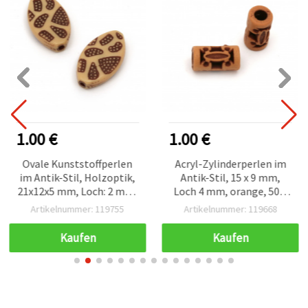
1.00 €
1.00 €
Ovale Kunststoffperlen
Acryl-Zylinderperlen im
im Antik-Stil, Holzoptik,
Antik-Stil, 15 x 9 mm,
21x12x5 mm, Loch: 2 mm,
Loch 4 mm, orange, 50 g
Braun – 50 g (ca. 60 Stk.)
(~75 Stk.)
Artikelnummer: 119755
Artikelnummer: 119668
Kaufen
Kaufen