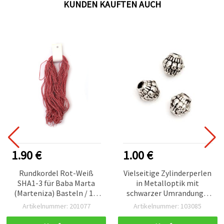
KUNDEN KAUFTEN AUCH
1.90 €
1.00 €
Rundkordel Rot-Weiß
Vielseitige Zylinderperlen
SHA1-3 für Baba Marta
in Metalloptik mit
(Marteniza) Basteln / 1,5
schwarzer Umrandung –
mm – 50 Meter
silberfarben, 7 x 7,5 mm,
Artikelnummer: 201077
Artikelnummer: 103085
Loch Ø 2 mm, ca. 90 Stk.
(20 g) – ideal für