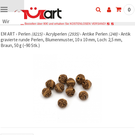
0
Wir
Bestellen über 80€ und erhalten Sie KOSTENLOSEN VERSAND!
verwenden
EM ART
›
Perlen
(8215)
›
Acrylperlen
(2935)
›
Antike Perlen
(248)
›
Antik
Cookies
gravierte runde Perlen, Blumenmuster, 10 x 10 mm, Loch: 2,5 mm,
🍪 Wir
Braun, 50 g (~90 Stk.)
verwenden
Cookies
und
ähnliche
Technologien,
um das
ordnungsgemäße
Funktionieren
der Website
sicherzustellen,
Ihr
Nutzungserlebnis
zu
verbessern
und, mit
Ihrer
Einwilligung,
den
Datenverkehr