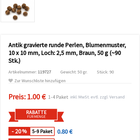
zu
analysieren
sowie
relevantere
Inhalte und
Werbung
anzuzeigen,
auch mit
Antik gravierte runde Perlen, Blumenmuster,
Unterstützung
unserer
10 x 10 mm, Loch: 2,5 mm, Braun, 50 g (~90
Partner für
Stk.)
Analyse
und
Marketing.
Artikelnummer:
119727
Gewicht: 50 gr.
Stück: 90
Sie können
Zur Wunschliste hinzufügen
alle
Cookies
akzeptieren,
Preis:
1.00 €
1-4 Paket
inkl. MwSt. evtl. zzgl. Versand
ablehnen
oder Ihre
Auswahl in
RABATTE
den
FÜR MENGE
Einstellungen
individuell
festlegen.
- 20
0.80 €
%
5-9 Paket
Ihre
Einwilligung