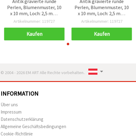
Antik gravierte runde
Antik gravierte runde
Perlen, Blumenmuster, 10
Perlen, Blumenmuster, 10
x 10 mm, Loch: 2,5 mm,
x 10 mm, Loch: 2,5 mm,
Braun, 50 g (~90 Stk.)
Braun, 50 g (~90 Stk.)
Artikelnummer: 119727
Artikelnummer: 119727
Kaufen
Kaufen
© 2004 - 2026 EM ART Alle Rechte vorbehalten..
INFORMATION
Über uns
Impressum
Datenschutzerklärung
Allgemeine Geschäftsbedingungen
Cookie-Richtlinie