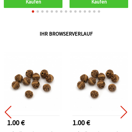
Kaufen
Kaufen
Schmuckherstellung,
Perlenfädeln & DIY-
Basteln
IHR BROWSERVERLAUF
1.00 €
1.00 €