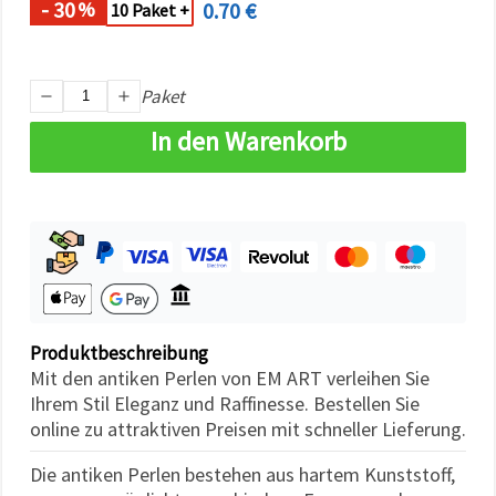
- 30
0.70 €
%
können Sie
10 Paket +
jederzeit
ändern
oder
widerrufen.
Paket
Impressum
Datenschutzerklärung
Cookie-
In den Warenkorb
Richtlinie
Alle
akzeptieren
Cookie-
Einstellungen
Produktbeschreibung
Mit den antiken Perlen von EM ART verleihen Sie
Ihrem Stil Eleganz und Raffinesse. Bestellen Sie
online zu attraktiven Preisen mit schneller Lieferung.
Die antiken Perlen bestehen aus hartem Kunststoff,