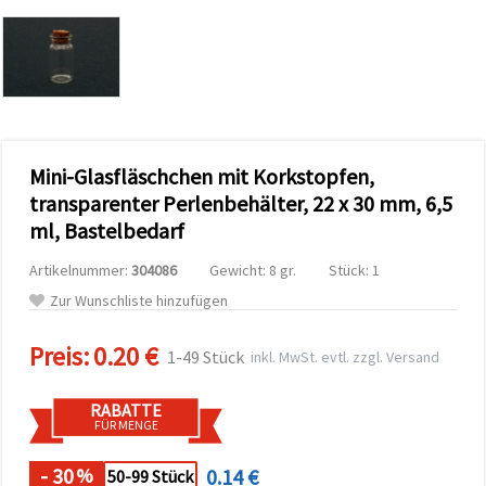
zu
analysieren
sowie
relevantere
Inhalte und
Werbung
anzuzeigen,
auch mit
Unterstützung
Mini-Glasfläschchen mit Korkstopfen,
unserer
Partner für
transparenter Perlenbehälter, 22 x 30 mm, 6,5
Analyse
und
ml, Bastelbedarf
Marketing.
Sie können
Artikelnummer:
304086
Gewicht: 8 gr.
Stück: 1
alle
Zur Wunschliste hinzufügen
Cookies
akzeptieren,
ablehnen
Preis:
0.20 €
oder Ihre
1-49 Stück
inkl. MwSt. evtl. zzgl. Versand
Auswahl in
den
Einstellungen
RABATTE
individuell
FÜR MENGE
festlegen.
Ihre
- 30
0.14 €
%
50-99 Stück
Einwilligung