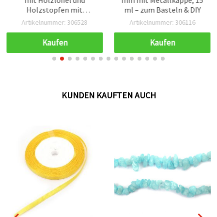
Holzstopfen mit
ml – zum Basteln & DIY
Dichtung – Dekoglas für
Artikelnummer: 306528
Artikelnummer: 306116
Basteln & DIY
Kaufen
Kaufen
KUNDEN KAUFTEN AUCH