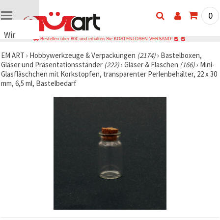
0
Wir
Bestellen über 80€ und erhalten Sie KOSTENLOSEN VERSAND!
verwenden
EM ART
›
Hobbywerkzeuge & Verpackungen
(2174)
›
Bastelboxen,
Cookies
Gläser und Präsentationsständer
(222)
›
Gläser & Flaschen
(166)
›
Mini-
🍪 Wir
Glasfläschchen mit Korkstopfen, transparenter Perlenbehälter, 22 x 30
verwenden
mm, 6,5 ml, Bastelbedarf
Cookies
und
ähnliche
Technologien,
um das
ordnungsgemäße
Funktionieren
der Website
sicherzustellen,
Ihr
Nutzungserlebnis
zu
verbessern
und, mit
Ihrer
Einwilligung,
den
Datenverkehr