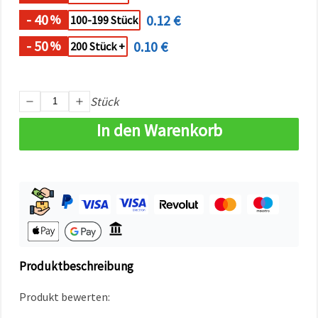
können Sie
jederzeit
- 40
0.12 €
%
100-199 Stück
ändern
oder
- 50
0.10 €
%
200 Stück +
widerrufen.
Impressum
Datenschutzerklärung
Cookie-
Richtlinie
Stück
In den Warenkorb
Alle
akzeptieren
Cookie-
Einstellungen
Produktbeschreibung
Produkt bewerten: