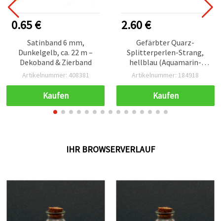
0.65 €
2.60 €
Satinband 6 mm,
Gefärbter Quarz-
Dunkelgelb, ca. 22 m –
Splitterperlen-Strang,
Dekoband & Zierband
hellblau (Aquamarin-
Imitation), 5–7 mm, ca. 85
Artikelnummer: 408381
Artikelnummer: 184918
cm – zum
Schmuckbasteln
Kaufen
Kaufen
IHR BROWSERVERLAUF