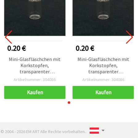
0.20 €
0.20 €
Mini-Glasfläschchen mit
Mini-Glasfläschchen mit
Korkstopfen,
Korkstopfen,
transparenter
transparenter
Perlenbehälter, 22 x 30
Perlenbehälter, 22 x 30
Artikelnummer: 304086
Artikelnummer: 304086
mm, 6,5 ml, Bastelbedarf
mm, 6,5 ml, Bastelbedarf
Kaufen
Kaufen
© 2004 - 2026 EM ART Alle Rechte vorbehalten..