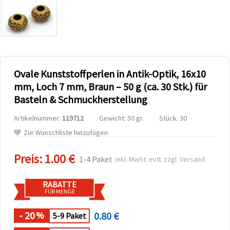
zu
analysieren
sowie
relevantere
Inhalte und
Werbung
anzuzeigen,
auch mit
Ovale Kunststoffperlen in Antik-Optik, 16x10
Unterstützung
unserer
mm, Loch 7 mm, Braun – 50 g (ca. 30 Stk.) für
Partner für
Basteln & Schmuckherstellung
Analyse
und
Marketing.
Artikelnummer:
119712
Gewicht: 50 gr.
Stück: 30
Sie können
Zur Wunschliste hinzufügen
alle
Cookies
akzeptieren,
Preis:
1.00 €
1-4 Paket
inkl. MwSt. evtl. zzgl. Versand
ablehnen
oder Ihre
Auswahl in
RABATTE
den
FÜR MENGE
Einstellungen
individuell
festlegen.
- 20
0.80 €
%
5-9 Paket
Ihre
Einwilligung