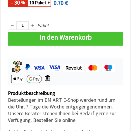
- 30
0.70 €
%
können Sie
10 Paket +
jederzeit
ändern
oder
widerrufen.
Paket
Impressum
Datenschutzerklärung
Cookie-
In den Warenkorb
Richtlinie
Alle
akzeptieren
Cookie-
Einstellungen
Produktbeschreibung
Bestellungen im EM ART E-Shop werden rund um
die Uhr, 7 Tage die Woche entgegengenommen.
Unsere Berater stehen Ihnen bei Bedarf gerne zur
Verfügung. Bestellen Sie online.