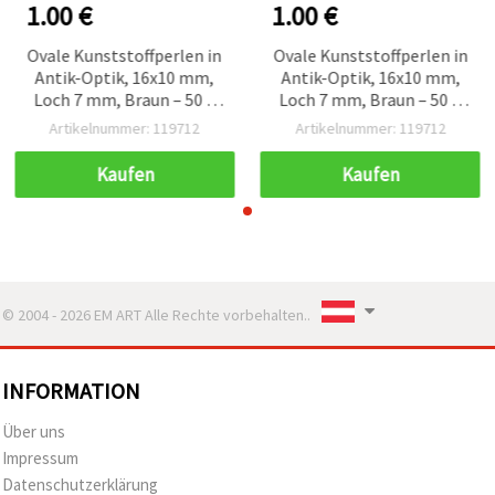
1.00 €
1.00 €
Ovale Kunststoffperlen in
Ovale Kunststoffperlen in
Antik-Optik, 16x10 mm,
Antik-Optik, 16x10 mm,
Loch 7 mm, Braun – 50 g
Loch 7 mm, Braun – 50 g
(ca. 30 Stk.) für Basteln &
(ca. 30 Stk.) für Basteln &
Artikelnummer: 119712
Artikelnummer: 119712
Schmuckherstellung
Schmuckherstellung
Kaufen
Kaufen
© 2004 - 2026 EM ART Alle Rechte vorbehalten..
INFORMATION
Über uns
Impressum
Datenschutzerklärung