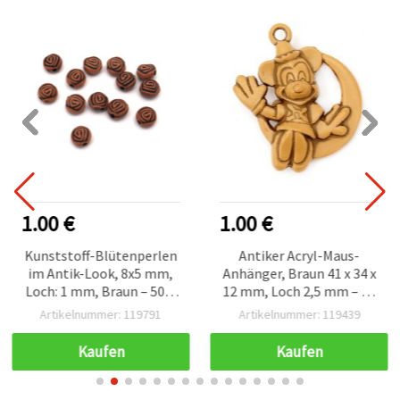
1.00 €
1.00 €
Kunststoff-Blütenperlen
Antiker Acryl-Maus-
im Antik-Look, 8x5 mm,
Anhänger, Braun 41 x 34 x
Loch: 1 mm, Braun – 50 g
12 mm, Loch 2,5 mm – 50
(ca. 280 Stk.)
g (~15 Stk.)
Artikelnummer: 119791
Artikelnummer: 119439
Kaufen
Kaufen