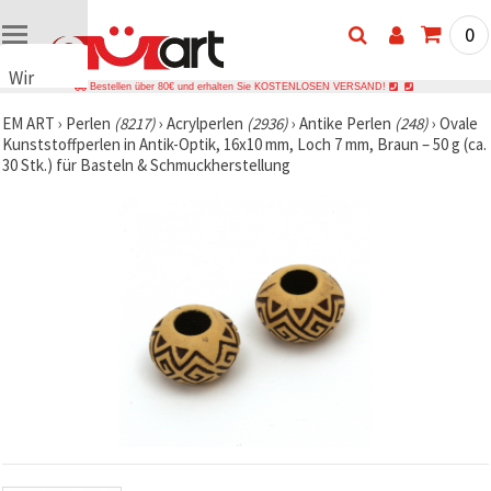
0
Wir
Bestellen über 80€ und erhalten Sie KOSTENLOSEN VERSAND!
verwenden
EM ART
›
Perlen
(8217)
›
Acrylperlen
(2936)
›
Antike Perlen
(248)
›
Ovale
Cookies
Kunststoffperlen in Antik-Optik, 16x10 mm, Loch 7 mm, Braun – 50 g (ca.
🍪 Wir
30 Stk.) für Basteln & Schmuckherstellung
verwenden
Cookies
und
ähnliche
Technologien,
um das
ordnungsgemäße
Funktionieren
der Website
sicherzustellen,
Ihr
Nutzungserlebnis
zu
verbessern
und, mit
Ihrer
Einwilligung,
den
Datenverkehr