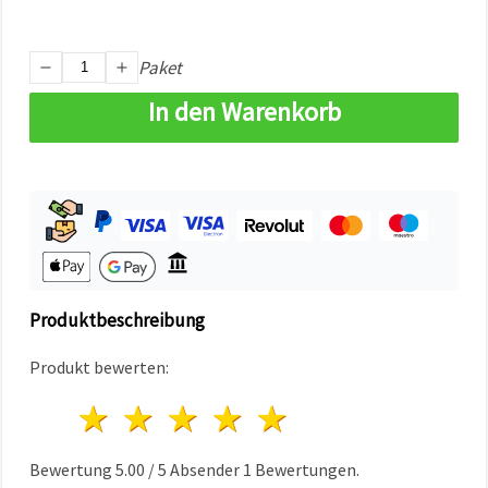
können Sie
jederzeit
ändern
oder
Paket
widerrufen.
Impressum
In den Warenkorb
Datenschutzerklärung
Cookie-
Richtlinie
Alle
akzeptieren
Cookie-
Einstellungen
Produktbeschreibung
Produkt bewerten:
1 Stern
2 Sterne
3 Sterne
4 Sterne
5 Sterne
Bewertung
5.00
/
5
Absender
1
Bewertungen.