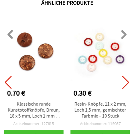
ÄHNLICHE PRODUKTE
0.70 €
0.30 €
Klassische runde
Resin-Knöpfe, 11 x 2 mm,
Kunststoffknöpfe, Braun,
Loch 1,5 mm, gemischter
18 x 5 mm, Loch 1 mm –
Farbmix – 10 Stück
10er-Set, perfekt für
Artikelnummer: 127615
Artikelnummer: 119057
Nähen & Basteln