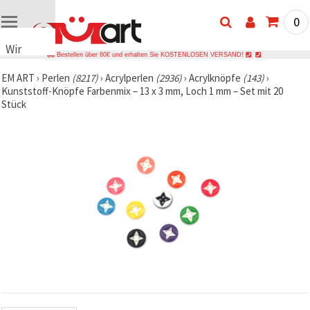
0
Wir
Bestellen über 80€ und erhalten Sie KOSTENLOSEN VERSAND!
verwenden
EM ART
›
Perlen
(8217)
›
Acrylperlen
(2936)
›
Acrylknöpfe
(143)
›
Cookies
Kunststoff-Knöpfe Farbenmix – 13 x 3 mm, Loch 1 mm – Set mit 20
🍪 Wir
Stück
verwenden
Cookies
und
ähnliche
Technologien,
um das
ordnungsgemäße
Funktionieren
der Website
sicherzustellen,
Ihr
Nutzungserlebnis
zu
verbessern
und, mit
Ihrer
Einwilligung,
den
Datenverkehr