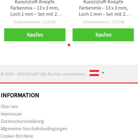
Kunststoff-Knöpfe
Kunststoff-Knöpfe
Farbenmix – 13 x 3 mm,
Farbenmix – 13 x 3 mm,
Loch 1 mm – Set mit 20
Loch 1 mm – Set mit 20
Stück
Stück
Artikelnummer: 127348
Artikelnummer: 127348
Kaufen
Kaufen
© 2004 - 2026 EM ART Alle Rechte vorbehalten..
INFORMATION
Über uns
Impressum
Datenschutzerklärung
Allgemeine Geschäftsbedingungen
Cookie-Richtlinie