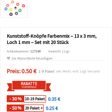
zu
analysieren
sowie
relevantere
Inhalte und
Werbung
anzuzeigen,
auch mit
Kunststoff-Knöpfe Farbenmix – 13 x 3 mm,
Unterstützung
unserer
Loch 1 mm – Set mit 20 Stück
Partner für
Analyse
Artikelnummer:
127348
Gewicht: 12 gr.
und
Marketing.
Zur Wunschliste hinzufügen
Sie können
alle
Preis:
0.50 €
Cookies
1-9 Paket
inkl. MwSt. evtl. zzgl. Versand
akzeptieren,
ablehnen
oder Ihre
RABATTE
Auswahl in
FÜR MENGE
den
Einstellungen
individuell
- 30
0.35 €
%
10-19 Paket
festlegen.
Ihre
- 50
0.25 €
%
20 Paket +
Einwilligung