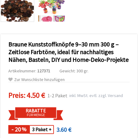
zu
analysieren
sowie
relevantere
Inhalte und
Werbung
anzuzeigen,
auch mit
Braune Kunststoffknöpfe 9–30 mm 300 g –
Unterstützung
unserer
Zeitlose Farbtöne, ideal für nachhaltiges
Partner für
Nähen, Basteln, DIY und Home-Deko-Projekte
Analyse
und
Marketing.
Artikelnummer:
127371
Gewicht: 300 gr.
Sie können
Zur Wunschliste hinzufügen
alle
Cookies
akzeptieren,
Preis:
4.50 €
1-2 Paket
inkl. MwSt. evtl. zzgl. Versand
ablehnen
oder Ihre
Auswahl in
RABATTE
den
FÜR MENGE
Einstellungen
individuell
festlegen.
- 20
3.60 €
%
3 Paket +
Ihre
Einwilligung