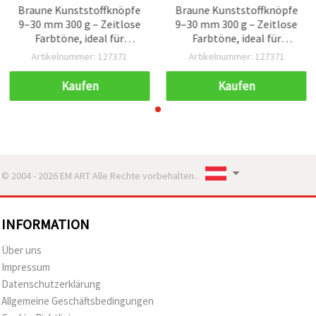
Braune Kunststoffknöpfe
Braune Kunststoffknöpfe
9–30 mm 300 g – Zeitlose
9–30 mm 300 g – Zeitlose
Farbtöne, ideal für
Farbtöne, ideal für
nachhaltiges Nähen,
nachhaltiges Nähen,
Artikelnummer: 127371
Artikelnummer: 127371
Basteln, DIY und Home-
Basteln, DIY und Home-
Deko-Projekte
Deko-Projekte
Kaufen
Kaufen
© 2004 - 2026 EM ART Alle Rechte vorbehalten..
INFORMATION
Über uns
Impressum
Datenschutzerklärung
Allgemeine Geschäftsbedingungen