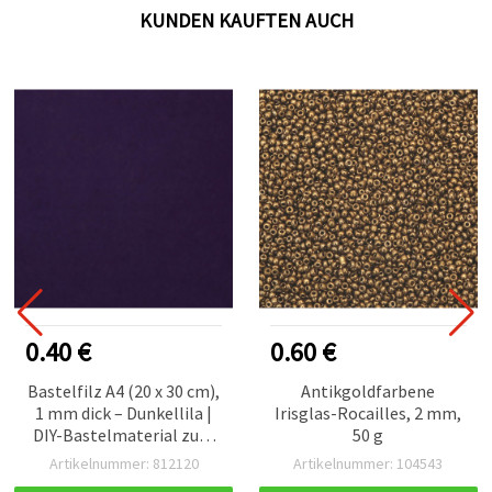
KUNDEN KAUFTEN AUCH
0.40 €
0.60 €
Bastelfilz A4 (20 x 30 cm),
Antikgoldfarbene
1 mm dick – Dunkellila |
Irisglas-Rocailles, 2 mm,
DIY-Bastelmaterial zum
50 g
Nähen & Dekorieren, 1
Artikelnummer: 812120
Artikelnummer: 104543
Stück