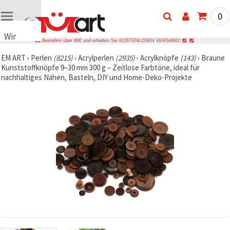
0
Wir
Bestellen über 80€ und erhalten Sie KOSTENLOSEN VERSAND!
verwenden
EM ART
›
Perlen
(8215)
›
Acrylperlen
(2935)
›
Acrylknöpfe
(143)
›
Braune
Cookies
Kunststoffknöpfe 9–30 mm 300 g – Zeitlose Farbtöne, ideal für
🍪 Wir
nachhaltiges Nähen, Basteln, DIY und Home-Deko-Projekte
verwenden
Cookies
und
ähnliche
Technologien,
um das
ordnungsgemäße
Funktionieren
der Website
sicherzustellen,
Ihr
Nutzungserlebnis
zu
verbessern
und, mit
Ihrer
Einwilligung,
den
Datenverkehr