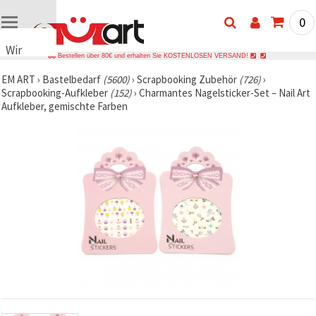
0
Wir
Bestellen über 80€ und erhalten Sie KOSTENLOSEN VERSAND!
verwenden
EM ART
›
Bastelbedarf
(5600)
›
Scrapbooking Zubehör
(726)
›
Cookies
Scrapbooking-Aufkleber
(152)
›
Charmantes Nagelsticker-Set – Nail Art
🍪 Wir
Aufkleber, gemischte Farben
verwenden
Cookies
und
ähnliche
Technologien,
um das
ordnungsgemäße
Funktionieren
der Website
sicherzustellen,
Ihr
Nutzungserlebnis
zu
verbessern
und, mit
Ihrer
Einwilligung,
den
Datenverkehr