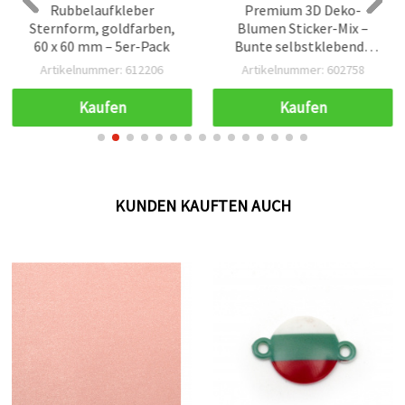
Rubbelaufkleber
Premium 3D Deko-
Sternform, goldfarben,
Blumen Sticker-Mix –
60 x 60 mm – 5er-Pack
Bunte selbstklebende
florale Motive für
Artikelnummer: 612206
Artikelnummer: 602758
Basteln, Scrapbooking &
Wohndeko
Kaufen
Kaufen
KUNDEN KAUFTEN AUCH