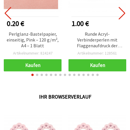
0.20 €
1.00 €
Perlglanz-Bastelpapier,
Runde Acryl-
einseitig, Pink – 120 g/m²,
Verbinderperlen mit
A4 – 1 Blatt
Flaggenaufdruck der
bulgarischen Trikolore,
Artikelnummer: 824247
Artikelnummer: 128561
24×16×3 mm, Loch 2 mm,
für Armbänder, Ketten &
Kaufen
Kaufen
DIY-Schmuck,
Schmuckzubehör, 5er-
Pack
IHR BROWSERVERLAUF