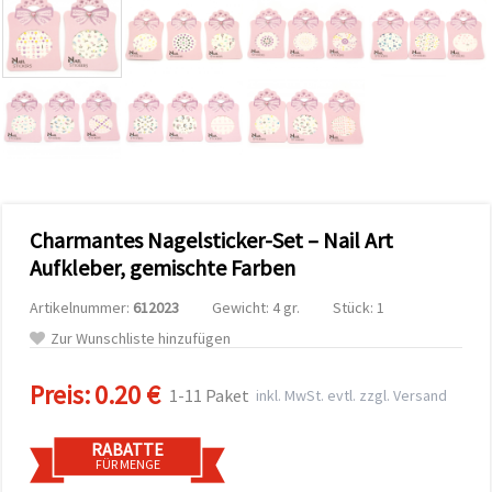
zu
analysieren
sowie
relevantere
Inhalte und
Werbung
anzuzeigen,
auch mit
Unterstützung
unserer
Partner für
Analyse
und
Charmantes Nagelsticker-Set – Nail Art
Marketing.
Aufkleber, gemischte Farben
Sie können
alle
Cookies
Artikelnummer:
612023
Gewicht: 4 gr.
Stück: 1
akzeptieren,
Zur Wunschliste hinzufügen
ablehnen
oder Ihre
Auswahl in
Preis:
0.20 €
1-11 Paket
den
inkl. MwSt. evtl. zzgl. Versand
Einstellungen
individuell
festlegen.
RABATTE
Ihre
FÜR MENGE
Einwilligung