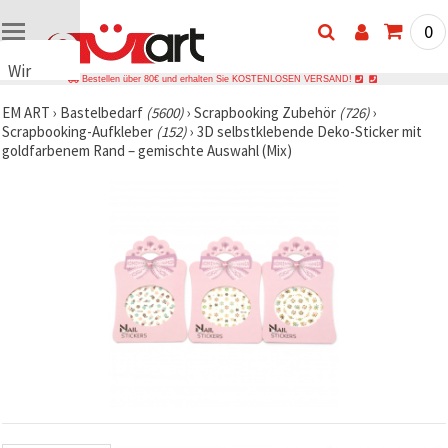
0
Wir
Bestellen über 80€ und erhalten Sie KOSTENLOSEN VERSAND!
verwenden
EM ART
›
Bastelbedarf
(5600)
›
Scrapbooking Zubehör
(726)
›
Cookies
Scrapbooking-Aufkleber
(152)
›
3D selbstklebende Deko-Sticker mit
🍪 Wir
goldfarbenem Rand – gemischte Auswahl (Mix)
verwenden
Cookies
und
ähnliche
Technologien,
um das
ordnungsgemäße
Funktionieren
der Website
sicherzustellen,
Ihr
Nutzungserlebnis
zu
verbessern
und, mit
Ihrer
Einwilligung,
den
Datenverkehr