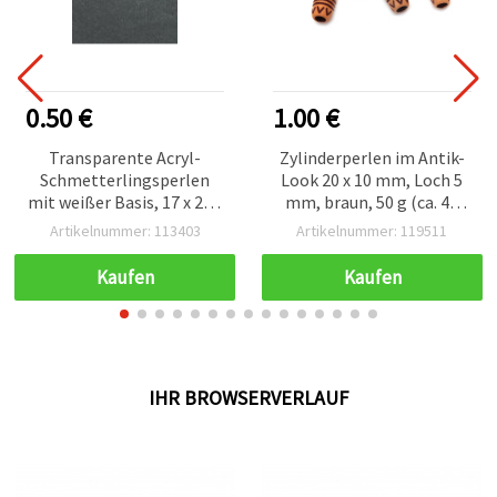
0.50 €
1.00 €
Transparente Acryl-
Zylinderperlen im Antik-
Schmetterlingsperlen
Look 20 x 10 mm, Loch 5
mit weißer Basis, 17 x 20 x
mm, braun, 50 g (ca. 46
5,5 mm, klar – 10 Stück
Stk.)
Artikelnummer: 113403
Artikelnummer: 119511
Kaufen
Kaufen
IHR BROWSERVERLAUF