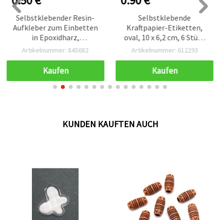
0.50 €
0.90 €
Selbstklebender Resin-
Selbstklebende
Aufkleber zum Einbetten
Kraftpapier-Etiketten,
in Epoxidharz,
oval, 10 x 6,2 cm, 6 Stück
handbemalt mit 3D-
für Basteln &
Artikelnummer: 845682
Artikelnummer: 612293
Schichteffekt – kleiner
Scrapbooking
goldfarbener Fisch, Motiv
Kaufen
Kaufen
24×7 mm
KUNDEN KAUFTEN AUCH