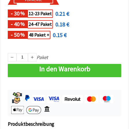
können Sie
jederzeit
ändern
- 30
0.21 €
%
12-23 Paket
oder
widerrufen.
- 40
0.18 €
%
24-47 Paket
Impressum
Datenschutzerklärung
- 50
0.15 €
%
Cookie-
48 Paket +
Richtlinie
Alle
Paket
akzeptieren
In den Warenkorb
Cookie-
Einstellungen
Produktbeschreibung