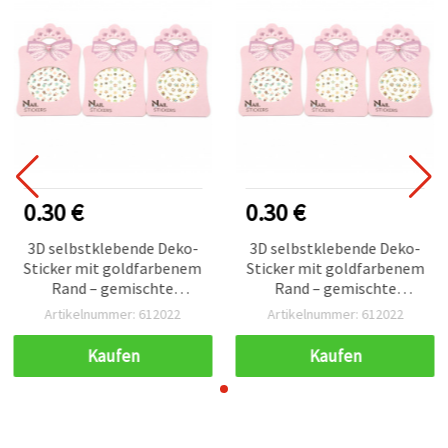
0.30 €
0.30 €
3D selbstklebende Deko-
3D selbstklebende Deko-
Sticker mit goldfarbenem
Sticker mit goldfarbenem
Rand – gemischte
Rand – gemischte
Auswahl (Mix)
Auswahl (Mix)
Artikelnummer: 612022
Artikelnummer: 612022
Kaufen
Kaufen