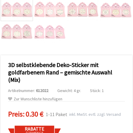
zu
analysieren
sowie
relevantere
Inhalte und
Werbung
anzuzeigen,
auch mit
Unterstützung
unserer
Partner für
Analyse
und
3D selbstklebende Deko-Sticker mit
Marketing.
goldfarbenem Rand – gemischte Auswahl
Sie können
alle
(Mix)
Cookies
akzeptieren,
Artikelnummer:
612022
Gewicht: 4 gr.
Stück: 1
ablehnen
oder Ihre
Zur Wunschliste hinzufügen
Auswahl in
den
Einstellungen
Preis:
0.30 €
1-11 Paket
inkl. MwSt. evtl. zzgl. Versand
individuell
festlegen.
Ihre
RABATTE
Einwilligung
FÜR MENGE