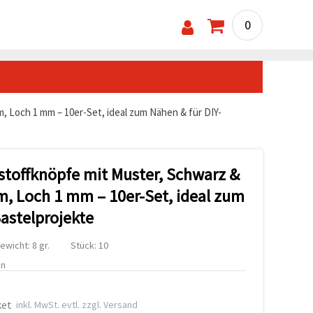
0
, Loch 1 mm – 10er-Set, ideal zum Nähen & für DIY-
stoffknöpfe mit Muster, Schwarz &
m, Loch 1 mm – 10er-Set, ideal zum
Bastelprojekte
ewicht: 8 gr.
Stück: 10
en
ket
inkl. MwSt. evtl. zzgl. Versand