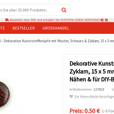
Bestellen über 80€ und erhalten Sie KOSTENLOSEN VERSAND!
TE
BESTSELLER
GROSSHANDEL
)
›
Dekorative Kunststoffknöpfe mit Muster, Schwarz & Zyklam, 15 x 5 mm
Dekorative Kunst
Zyklam, 15 x 5 m
Nähen & für DIY-
Artikelnummer:
127623
G
Zur Wunschliste hinzufüg
Preis:
0.50 €
1-9 Pa