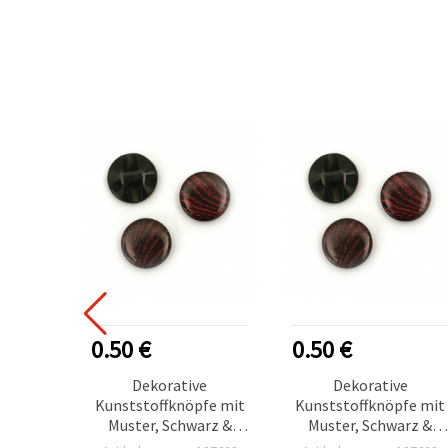
0.50 €
0.50 €
Dekorative
Dekorative
Kunststoffknöpfe mit
Kunststoffknöpfe mit
Muster, Schwarz &
Muster, Schwarz &
Zyklam, 15 x 5 mm,
Zyklam, 15 x 5 mm,