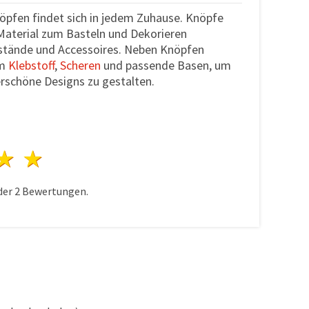
nöpfen findet sich in jedem Zuhause. Knöpfe
 Material zum Basteln und Dekorieren
stände und Accessoires. Neben Knöpfen
em
Klebstoff
,
Scheren
und passende Basen, um
rschöne Designs zu gestalten.
n
terne
3 Sterne
4 Sterne
5 Sterne
der
2
Bewertungen.