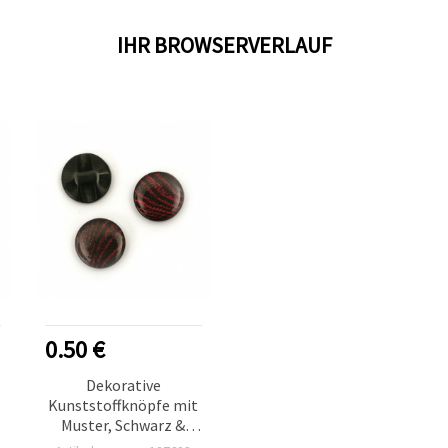
IHR BROWSERVERLAUF
0.50 €
Dekorative
Kunststoffknöpfe mit
Muster, Schwarz &
Zyklam, 15 x 5 mm,