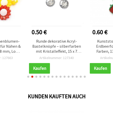
0.50 €
0.60 €
nenblumen-
Runde dekorative Acryl-
Kunststo
 für Nähen &
Bastelknöpfe – silberfarben
Erdbeerf
x 8 mm, Loch
mit Kristalleffekt, 15 x 7
Farben, 1
 Stück
mm, Loch 2 mm, 10er-Pack
Loch 3 mm 
: 127663
Artikelnummer: 127340
Artikel
Kaufen
Kaufen
KUNDEN KAUFTEN AUCH