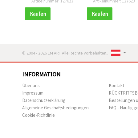
Artikelnummer: 127623
Artikelnummer: 127623
Loch 1 mm – 10er-Set,
Loch 1 mm – 10er-Set,
ideal zum Nähen & für
ideal zum Nähen & für
Kaufen
Kaufen
DIY-Bastelprojekte
DIY-Bastelprojekte
© 2004 - 2026 EM ART Alle Rechte vorbehalten..
INFORMATION
Über uns
Kontakt
Impressum
RÜCKTRITTS
Datenschutzerklärung
Bestellungen 
Allgemeine Geschäftsbedingungen
FAQ - Häufig g
Cookie-Richtlinie