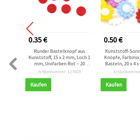
0.35 €
0.50 €
pfe Mix
Runder Bastelknopf aus
Kunststoff-Son
rmen 6–
Kunststoff, 15 x 2 mm, Loch 1
Knöpfe, Farbmix
itiges
mm, Unifarben Rot – 20
Basteln, 20 x 4 
teln,
Stück
3 mm – 10
370
Artikelnummer: 127609
Artikelnummer
rieren
Kaufen
Kaufen