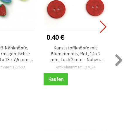
0.40 €
0.60
ff-Nähknöpfe,
Kunststoffknöpfe mit
R
orm, gemischte
Blumenmotiv, Rot, 14 x 2
Katz
3 x 18 x 7,5 mm,
mm, Loch 2 mm – Nähen,
Farbe
– Packung mit 10
Scrapbooking, DIY-Deko,
nummer: 127633
Artikelnummer: 127634
Ar
Stück
Bastelzubehör – 20 Stück
Kaufen
Kauf