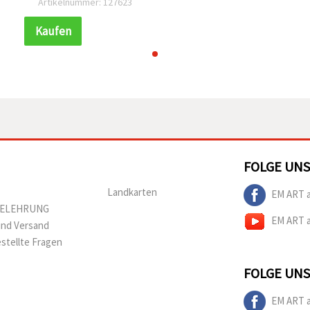
Artikelnummer: 127623
Loch 1 mm – 10er-Set,
ideal zum Nähen & für
Kaufen
DIY-Bastelprojekte
FOLGE UNS
Landkarten
EM ART 
BELEHRUNG
EM ART 
und Versand
estellte Fragen
FOLGE UNS
EM ART 