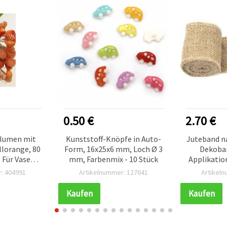
0.50 €
2.70 €
blumen mit
Kunststoff-Knöpfe in Auto-
Juteband na
llorange, 80
Form, 16x25x6 mm, Loch Ø 3
Dekoban
 Für Vasen,
mm, Farbenmix - 10 Stück
Applikatio
eitsdeko,
& Hochzeits
: 404991
Artikelnummer: 127641
Artikel
teln
Kaufen
Kaufen