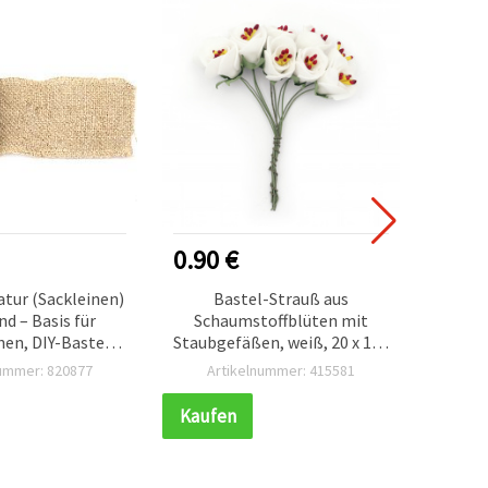
0.90 €
0.75
tur (Sackleinen)
Bastel-Strauß aus
W
d – Basis für
Schaumstoffblüten mit
Siliko
nen, DIY-Basteln
Staubgefäßen, weiß, 20 x 100
deko, 8 x 300 cm
mm – 10 Stück
nummer: 820877
Artikelnummer: 415581
Ar
Kaufen
Kauf