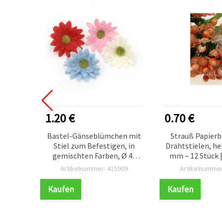
1.20 €
0.70 €
, 20×30
Bastel-Gänseblümchen mit
Strauß Papier
n – 1
Stiel zum Befestigen, in
Drahtstielen, he
gemischten Farben, Ø 45
mm – 12 Stück |
mm - 10 Stück
Wohn- & Hochz
151
Artikelnummer: 415909
Artikelnummer
DIY-Bas
Kaufen
Kaufen