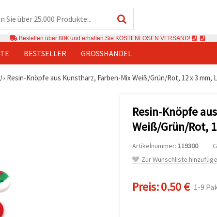
Bestellen über 80€ und erhalten Sie KOSTENLOSEN VERSAND!
TE
BESTSELLER
GROSSHANDEL
)
›
Resin-Knöpfe aus Kunstharz, Farben-Mix Weiß/Grün/Rot, 12 x 3 mm, L
Resin-Knöpfe aus
Weiß/Grün/Rot, 1
Artikelnummer:
119300
G
Zur Wunschliste hinzufüg
Preis:
0.50 €
1-9 Pa