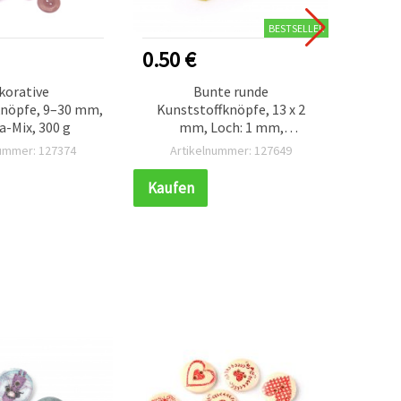
BESTSELLER
NEU
0.50 €
4.50
korative
Bunte runde
Bunte
knöpfe, 9–30 mm,
Kunststoffknöpfe, 13 x 2
30 m
la-Mix, 300 g
mm, Loch: 1 mm,
M
Mischfarben – 50er Pack
Scra
nummer: 127374
Artikelnummer: 127649
Ar
Baste
Kaufen
Kauf