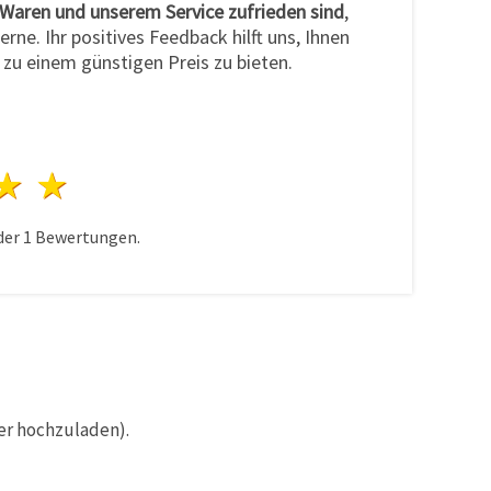
Waren und unserem Service zufrieden sind
,
erne. Ihr positives Feedback hilft uns, Ihnen
 zu einem günstigen Preis zu bieten.
n
terne
3 Sterne
4 Sterne
5 Sterne
der
1
Bewertungen.
er hochzuladen).