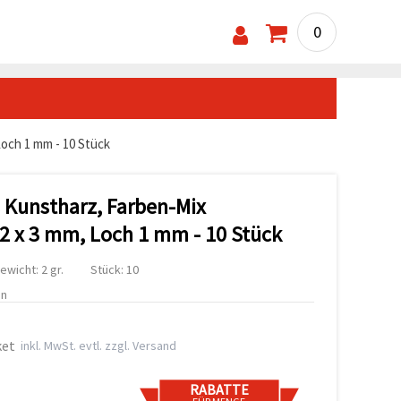
0
och 1 mm - 10 Stück
 Kunstharz, Farben-Mix
2 x 3 mm, Loch 1 mm - 10 Stück
ewicht: 2 gr.
Stück: 10
en
ket
inkl. MwSt. evtl. zzgl. Versand
RABATTE