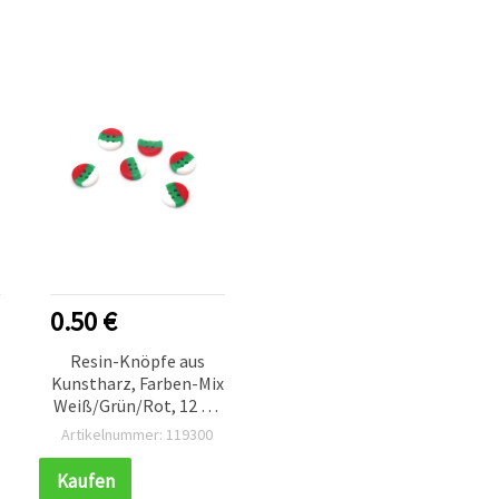
0.50 €
Resin-Knöpfe aus
Kunstharz, Farben-Mix
Weiß/Grün/Rot, 12 x 3
mm, Loch 1 mm - 10
Artikelnummer: 119300
Stück
Kaufen