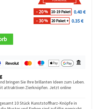
FÜR MENGE
- 20
0.40 €
%
10-19 Paket
- 30
0.35 €
%
20 Paket +
orb
g
d bringen Sie Ihre brillanten Ideen zum Leben.
t attraktiven Zierknöpfen. Jetzt online
nsgesamt 10 Stück Kunststoffharz-Knöpfe in
die Muster und Farben sind zufällig gemischt.