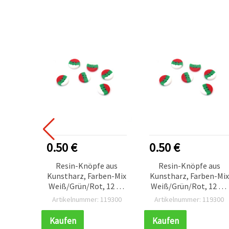
0.50 €
0.50 €
Resin-Knöpfe aus
Resin-Knöpfe aus
Kunstharz, Farben-Mix
Kunstharz, Farben-Mix
Weiß/Grün/Rot, 12 x 3
Weiß/Grün/Rot, 12 x 3
mm, Loch 1 mm - 10
mm, Loch 1 mm - 10
Artikelnummer: 119300
Artikelnummer: 119300
Stück
Stück
Kaufen
Kaufen