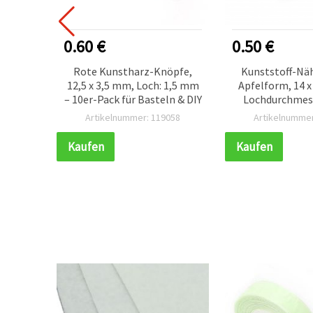
0.60 €
0.50 €
öpfe,
Rote Kunstharz-Knöpfe,
Kunststoff-Nä
hen,
12,5 x 3,5 mm, Loch: 1,5 mm
Apfelform, 14 x
steln &
– 10er-Pack für Basteln & DIY
Lochdurchmes
x 3 mm,
Farbmix - 2
648
Artikelnummer: 119058
Artikelnummer
tück
Kaufen
Kaufen