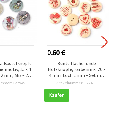
0.60 €
1.10
z-Bastelknöpfe
Bunte flache runde
Jute-
enmotiv, 15 x 4
Holzknöpfe, Farbenmix, 20 x
Natur 
2 mm, Mix – 20
4 mm, Loch 2 mm – Set mit
m, fü
Stück
10 Stück für Nähen, Schmuck
nummer: 122945
Artikelnummer: 122455
Ar
& kreative DIY-
Bastelprojekte
Kaufen
Kauf