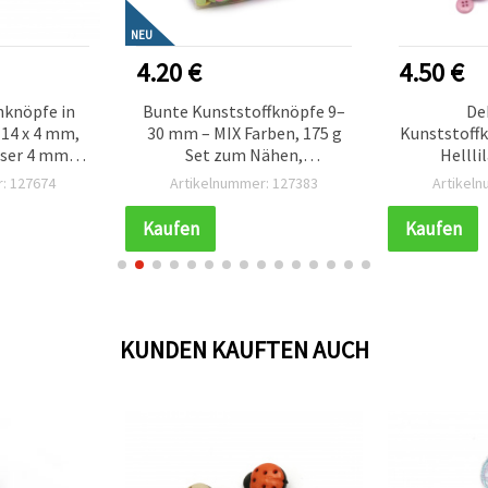
NEU
4.20 €
4.50 €
hknöpfe in
Bunte Kunststoffknöpfe 9–
De
 14 x 4 mm,
30 mm – MIX Farben, 175 g
Kunststoff
ser 4 mm,
Set zum Nähen,
Hellli
0 Stück
Scrapbooking & Basteln
: 127674
Artikelnummer: 127383
Artikel
(DIY-Deko)
Kaufen
Kaufen
KUNDEN KAUFTEN AUCH