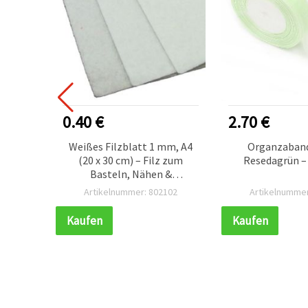
0.40 €
2.70 €
f-
Weißes Filzblatt 1 mm, A4
Organzaban
14 x 13
(20 x 30 cm) – Filz zum
Resedagrün –
Farbmix
Basteln, Nähen &
Dekorieren, 1 Stück
651
Artikelnummer: 802102
Artikelnummer
Kaufen
Kaufen