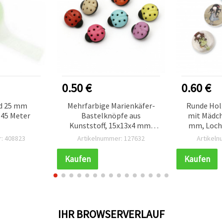
0.50 €
0.60 €
d 25 mm
Mehrfarbige Marienkäfer-
Runde Hol
 45 Meter
Bastelknöpfe aus
mit Mädch
Kunststoff, 15x13x4 mm,
mm, Loch 
Loch: 4 mm, gemischte
: 408823
Artikelnummer: 127632
Artikel
Farben & Schwarz – 20 Stück
Kaufen
Kaufen
IHR BROWSERVERLAUF