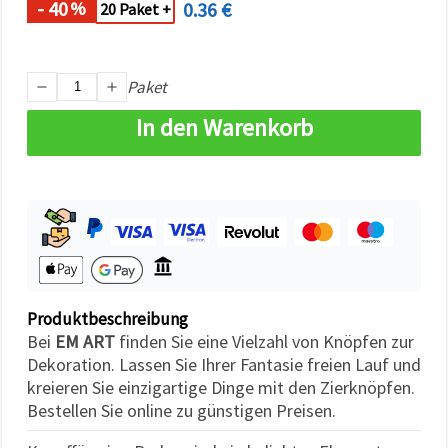
- 40
0.36 €
%
können Sie
20 Paket +
jederzeit
ändern
oder
widerrufen.
Paket
Impressum
Datenschutzerklärung
Cookie-
In den Warenkorb
Richtlinie
Alle
akzeptieren
Cookie-
Einstellungen
Produktbeschreibung
Bei
EM ART
finden Sie eine Vielzahl von Knöpfen zur
Dekoration. Lassen Sie Ihrer Fantasie freien Lauf und
kreieren Sie einzigartige Dinge mit den Zierknöpfen.
Bestellen Sie online zu günstigen Preisen.