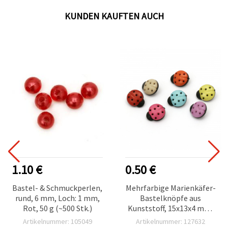
KUNDEN KAUFTEN AUCH
1.10 €
0.50 €
Bastel- & Schmuckperlen,
Mehrfarbige Marienkäfer-
rund, 6 mm, Loch: 1 mm,
Bastelknöpfe aus
Rot, 50 g (~500 Stk.)
Kunststoff, 15x13x4 mm,
Loch: 4 mm, gemischte
Artikelnummer: 105049
Artikelnummer: 127632