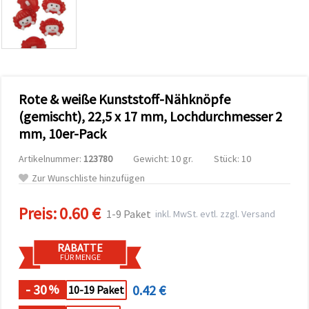
zu
analysieren
sowie
relevantere
Inhalte und
Werbung
anzuzeigen,
auch mit
Rote & weiße Kunststoff-Nähknöpfe
Unterstützung
unserer
(gemischt), 22,5 x 17 mm, Lochdurchmesser 2
Partner für
mm, 10er-Pack
Analyse
und
Marketing.
Artikelnummer:
123780
Gewicht: 10 gr.
Stück: 10
Sie können
Zur Wunschliste hinzufügen
alle
Cookies
akzeptieren,
Preis:
0.60 €
1-9 Paket
inkl. MwSt. evtl. zzgl. Versand
ablehnen
oder Ihre
Auswahl in
RABATTE
den
FÜR MENGE
Einstellungen
individuell
festlegen.
- 30
0.42 €
%
10-19 Paket
Ihre
Einwilligung