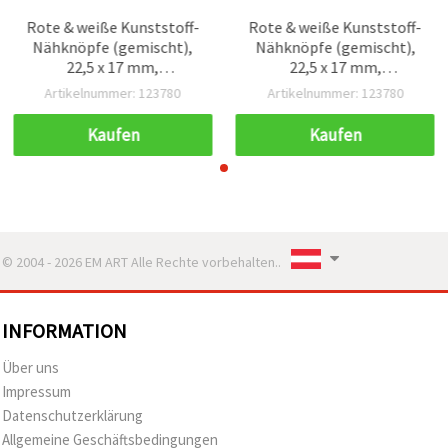
Rote & weiße Kunststoff-
Rote & weiße Kunststoff-
Nähknöpfe (gemischt),
Nähknöpfe (gemischt),
22,5 x 17 mm,
22,5 x 17 mm,
Lochdurchmesser 2 mm,
Lochdurchmesser 2 mm,
Artikelnummer: 123780
Artikelnummer: 123780
10er-Pack
10er-Pack
Kaufen
Kaufen
© 2004 - 2026 EM ART Alle Rechte vorbehalten..
INFORMATION
Über uns
Impressum
Datenschutzerklärung
Allgemeine Geschäftsbedingungen