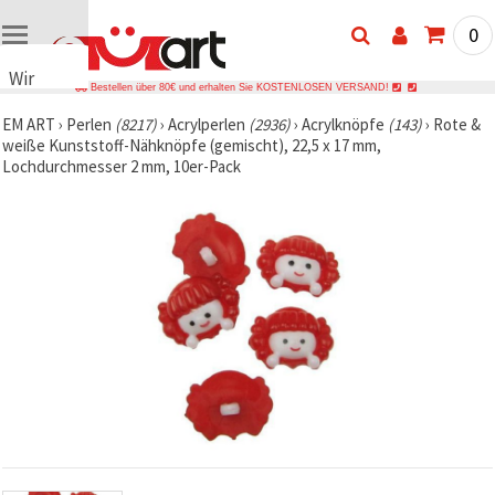
0
Wir
Bestellen über 80€ und erhalten Sie KOSTENLOSEN VERSAND!
verwenden
EM ART
›
Perlen
(8217)
›
Acrylperlen
(2936)
›
Acrylknöpfe
(143)
›
Rote &
Cookies
weiße Kunststoff-Nähknöpfe (gemischt), 22,5 x 17 mm,
🍪 Wir
Lochdurchmesser 2 mm, 10er-Pack
verwenden
Cookies
und
ähnliche
Technologien,
um das
ordnungsgemäße
Funktionieren
der Website
sicherzustellen,
Ihr
Nutzungserlebnis
zu
verbessern
und, mit
Ihrer
Einwilligung,
den
Datenverkehr