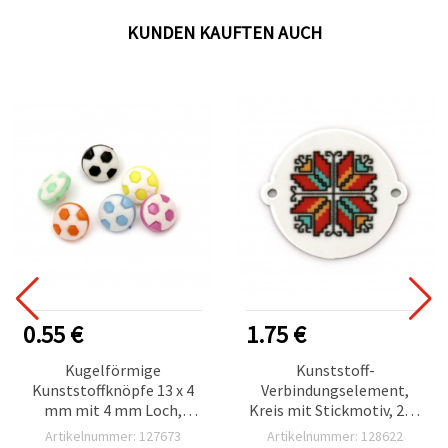
KUNDEN KAUFTEN AUCH
0.55 €
1.75 €
Kugelförmige
Kunststoff-
Kunststoffknöpfe 13 x 4
Verbindungselement,
mm mit 4 mm Loch,
Kreis mit Stickmotiv, 29 x
gemischte Farben – 20
26 x 2 mm, Loch: 2 mm –
Artikelnummer: 127673
Artikelnummer: 128622