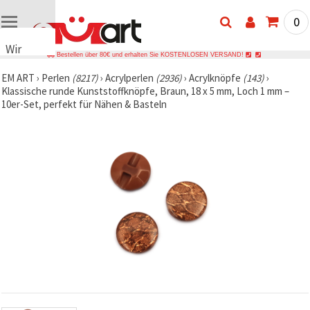
0
Wir
Bestellen über 80€ und erhalten Sie KOSTENLOSEN VERSAND!
verwenden
EM ART
›
Perlen
(8217)
›
Acrylperlen
(2936)
›
Acrylknöpfe
(143)
›
Cookies
Klassische runde Kunststoffknöpfe, Braun, 18 x 5 mm, Loch 1 mm –
🍪 Wir
10er-Set, perfekt für Nähen & Basteln
verwenden
Cookies
und
ähnliche
Technologien,
um das
ordnungsgemäße
Funktionieren
der Website
sicherzustellen,
Ihr
Nutzungserlebnis
zu
verbessern
und, mit
Ihrer
Einwilligung,
den
Datenverkehr