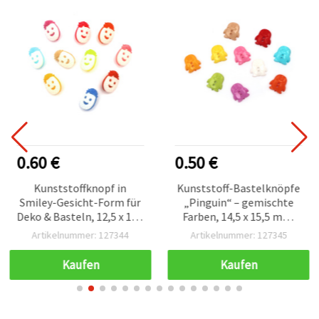
0.60 €
0.50 €
Kunststoffknopf in
Kunststoff-Bastelknöpfe
Smiley-Gesicht-Form für
„Pinguin“ – gemischte
Deko & Basteln, 12,5 x 19 x
Farben, 14,5 x 15,5 mm,
4 mm, Loch: 3 mm,
Loch: 3 mm – 20 Stück
Artikelnummer: 127344
Artikelnummer: 127345
Farben-Mix – 20 Stück
Kaufen
Kaufen