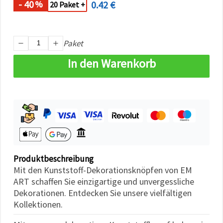
- 40
0.42 €
%
können Sie
20 Paket +
jederzeit
ändern
oder
widerrufen.
Paket
Impressum
Datenschutzerklärung
Cookie-
In den Warenkorb
Richtlinie
Alle
akzeptieren
Cookie-
Einstellungen
Produktbeschreibung
Mit den Kunststoff-Dekorationsknöpfen von EM
ART schaffen Sie einzigartige und unvergessliche
Dekorationen. Entdecken Sie unsere vielfältigen
Kollektionen.