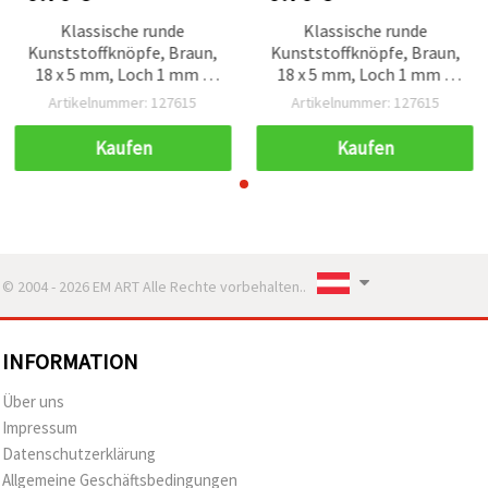
Klassische runde
Klassische runde
Kunststoffknöpfe, Braun,
Kunststoffknöpfe, Braun,
18 x 5 mm, Loch 1 mm –
18 x 5 mm, Loch 1 mm –
10er-Set, perfekt für
10er-Set, perfekt für
Artikelnummer: 127615
Artikelnummer: 127615
Nähen & Basteln
Nähen & Basteln
Kaufen
Kaufen
© 2004 - 2026 EM ART Alle Rechte vorbehalten..
INFORMATION
Über uns
Impressum
Datenschutzerklärung
Allgemeine Geschäftsbedingungen