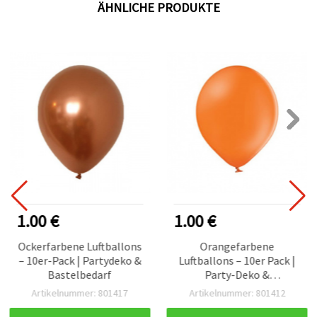
ÄHNLICHE PRODUKTE
1.00 €
1.00 €
Ockerfarbene Luftballons
Orangefarbene
– 10er-Pack | Partydeko &
Luftballons – 10er Pack |
Bastelbedarf
Party-Deko &
Bastelbedarf
Artikelnummer: 801417
Artikelnummer: 801412