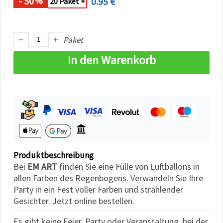
- 50
0.95 €
%
20 Paket +
können Sie
jederzeit
ändern
oder
widerrufen.
Paket
Impressum
Datenschutzerklärung
In den Warenkorb
Cookie-
Richtlinie
Alle
akzeptieren
Cookie-
Einstellungen
Produktbeschreibung
Bei
EM ART
finden Sie eine Fülle von Luftballons in
allen Farben des Regenbogens. Verwandeln Sie Ihre
Party in ein Fest voller Farben und strahlender
Gesichter. Jetzt online bestellen.
Es gibt keine Feier, Party oder Veranstaltung, bei der