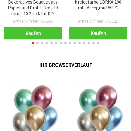
Dekoratives Bouquet aus
Kreidefarbe LORKA 200
Papier und Draht, Rot, 80
ml - Aschgrau PA072
mm – 10 Stück für DIY,
Bastelprojekte, Floristik,
Artikelnummer: 416506
Artikelnummer: 843521
Wohn- & Hochzeitsdeko
Kaufen
Kaufen
IHR BROWSERVERLAUF