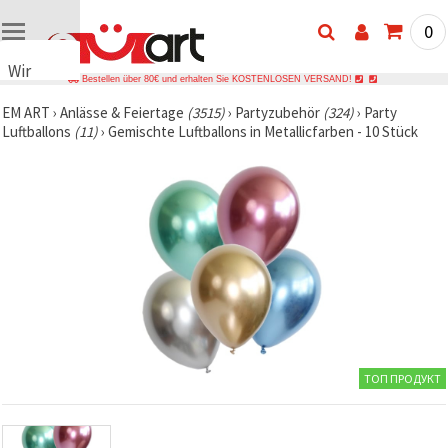
0
Wir
Bestellen über 80€ und erhalten Sie KOSTENLOSEN VERSAND!
verwenden
EM ART
›
Anlässe & Feiertage
(3515)
›
Partyzubehör
(324)
›
Party
Cookies
Luftballons
(11)
›
Gemischte Luftballons in Metallicfarben - 10 Stück
🍪 Wir
verwenden
Cookies
und
ähnliche
Technologien,
um das
ordnungsgemäße
Funktionieren
der Website
sicherzustellen,
Ihr
Nutzungserlebnis
zu
verbessern
ТОП ПРОДУКТ
und, mit
Ihrer
Einwilligung,
den
Datenverkehr