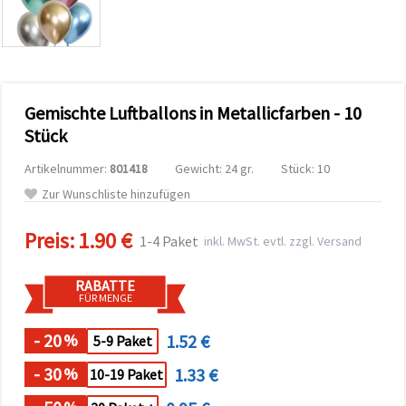
zu
analysieren
sowie
relevantere
Inhalte und
Werbung
anzuzeigen,
Gemischte Luftballons in Metallicfarben - 10
auch mit
Unterstützung
Stück
unserer
Partner für
Artikelnummer:
801418
Gewicht: 24 gr.
Stück: 10
Analyse
und
Zur Wunschliste hinzufügen
Marketing.
Sie können
Preis:
1.90 €
alle
1-4 Paket
inkl. MwSt. evtl. zzgl. Versand
Cookies
akzeptieren,
ablehnen
RABATTE
oder Ihre
FÜR MENGE
Auswahl in
den
- 20
1.52 €
%
Einstellungen
5-9 Paket
individuell
festlegen.
- 30
1.33 €
%
10-19 Paket
Ihre
Einwilligung