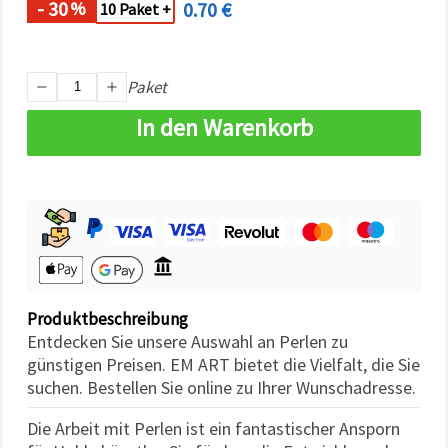
- 30
0.70 €
%
können Sie
10 Paket +
jederzeit
ändern
oder
widerrufen.
Paket
Impressum
Datenschutzerklärung
Cookie-
In den Warenkorb
Richtlinie
Alle
akzeptieren
Cookie-
Einstellungen
Produktbeschreibung
Entdecken Sie unsere Auswahl an Perlen zu
günstigen Preisen. EM ART bietet die Vielfalt, die Sie
suchen. Bestellen Sie online zu Ihrer Wunschadresse.
Die Arbeit mit Perlen ist ein fantastischer Ansporn