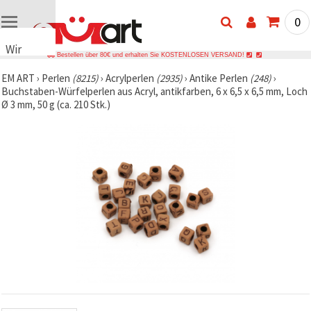
0
Wir
Bestellen über 80€ und erhalten Sie KOSTENLOSEN VERSAND!
verwenden
EM ART
›
Perlen
(8215)
›
Acrylperlen
(2935)
›
Antike Perlen
(248)
›
Cookies
Buchstaben-Würfelperlen aus Acryl, antikfarben, 6 x 6,5 x 6,5 mm, Loch
🍪 Wir
Ø 3 mm, 50 g (ca. 210 Stk.)
verwenden
Cookies
und
ähnliche
Technologien,
um das
ordnungsgemäße
Funktionieren
der Website
sicherzustellen,
Ihr
Nutzungserlebnis
zu
verbessern
und, mit
Ihrer
Einwilligung,
den
Datenverkehr