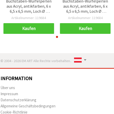
Buchstaben-Würfelperlen
Buchstaben-Würfelperlen
aus Acryl, antikfarben, 6 x
aus Acryl, antikfarben, 6 x
6,5 x 6,5 mm, Loch Ø 3
6,5 x 6,5 mm, Loch Ø 3
mm, 50 g (ca. 210 Stk.)
mm, 50 g (ca. 210 Stk.)
Artikelnummer: 119684
Artikelnummer: 119684
Kaufen
Kaufen
© 2004 - 2026 EM ART Alle Rechte vorbehalten..
INFORMATION
Über uns
Impressum
Datenschutzerklärung
Allgemeine Geschäftsbedingungen
Cookie-Richtlinie