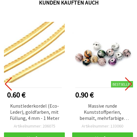
KUNDEN KAUFTEN AUCH
BESTSELLER
0.60 €
0.90 €
Kunstlederkordel (Eco-
Massive runde
Leder), goldfarben, mit
Kunststoffperlen,
Füllung, 4 mm - 1 Meter
bemalt, mehrfarbiger
Mix, 8 mm, Loch 1,5 mm,
Artikelnummer: 206075
Artikelnummer: 133060
20 g (ca. 70 Stk) – für
Armbänder, Ketten, Deko