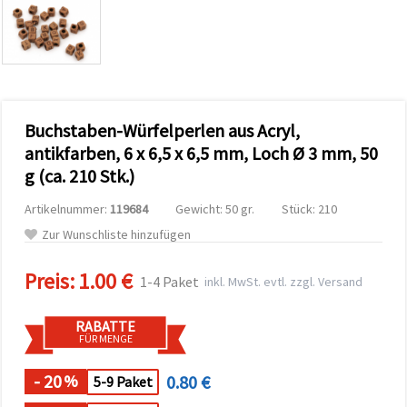
zu
analysieren
sowie
relevantere
Inhalte und
Werbung
anzuzeigen,
auch mit
Buchstaben-Würfelperlen aus Acryl,
Unterstützung
unserer
antikfarben, 6 x 6,5 x 6,5 mm, Loch Ø 3 mm, 50
Partner für
g (ca. 210 Stk.)
Analyse
und
Marketing.
Artikelnummer:
119684
Gewicht: 50 gr.
Stück: 210
Sie können
Zur Wunschliste hinzufügen
alle
Cookies
akzeptieren,
Preis:
1.00 €
1-4 Paket
inkl. MwSt. evtl. zzgl. Versand
ablehnen
oder Ihre
Auswahl in
RABATTE
den
FÜR MENGE
Einstellungen
individuell
festlegen.
- 20
0.80 €
%
5-9 Paket
Ihre
Einwilligung