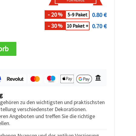
FÜR MENGE
- 20
0.80 €
%
5-9 Paket
- 30
0.70 €
%
10 Paket +
orb
g
gehören zu den wichtigsten und praktischsten
stellung verschiedenster Dekorationen.
eren Angeboten und treffen Sie die richtige
llen.
farbenen Nuancen und der antiken Verzierung