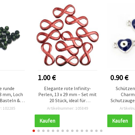
1.00 €
0.90 €
e runde
Elegante rote Infinity-
Schützen
 8 mm, Loch
Perlen, 13 x 29 mm – Set mit
Charm
 Basteln &
20 Stück, ideal für
Schutzauge 
0 g (~290
Schmuckherstellung &
19×11×4 m
: 102285
Artikelnummer: 105849
Artikel
)
kreative DIY-Bastelprojekte
silberfarben
Amul
Kaufen
Kaufen