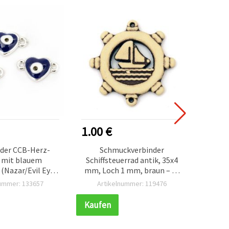
1.00 €
0.40
der CCB-Herz-
Schmuckverbinder
Vint
 mit blauem
Schiffsteuerrad antik, 35x4
Metal
(Nazar/Evil Eye),
mm, Loch 1 mm, braun – 50
Bronze
m, Loch 1 mm –
g (~13 Stk.)
idea
nummer: 133657
Artikelnummer: 119476
Ar
, 5 Stück, für DIY-
Hal
ettschmuck
Sc
Kaufen
Kauf