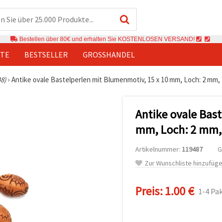
Bestellen über 80€ und erhalten Sie KOSTENLOSEN VERSAND!
TE
BESTSELLER
GROSSHANDEL
48)
›
Antike ovale Bastelperlen mit Blumenmotiv, 15 x 10 mm, Loch: 2 mm, Br
Antike ovale Bas
mm, Loch: 2 mm, B
Artikelnummer:
119487
G
Zur Wunschliste hinzufüg
Preis:
1.00 €
1-4 Pa