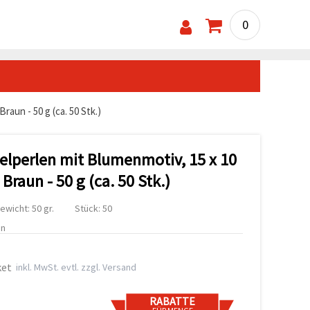
0
aun - 50 g (ca. 50 Stk.)
telperlen mit Blumenmotiv, 15 x 10
raun - 50 g (ca. 50 Stk.)
ewicht: 50 gr.
Stück: 50
en
ket
inkl. MwSt. evtl. zzgl. Versand
RABATTE