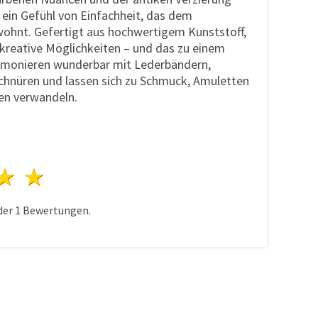
 ein Gefühl von Einfachheit, das dem
wohnt. Gefertigt aus hochwertigem Kunststoff,
 kreative Möglichkeiten – und das zu einem
armonieren wunderbar mit Lederbändern,
chnüren und lassen sich zu Schmuck, Amuletten
en verwandeln.
n
terne
3 Sterne
4 Sterne
5 Sterne
der
1
Bewertungen.