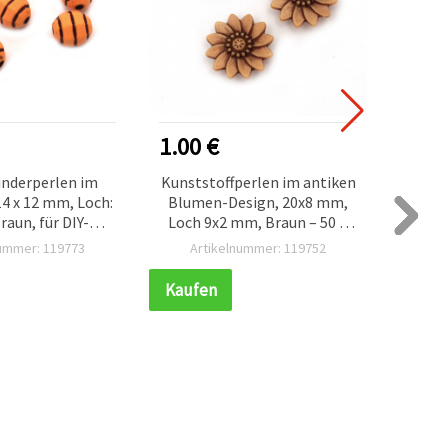
1.00 €
1.00
inderperlen im
Kunststoffperlen im antiken
Verbi
 14 x 12 mm, Loch:
Blumen-Design, 20x8 mm,
Look m
aun, für DIY-
Loch 9x2 mm, Braun – 50 g
x 17 x
artenitsa – 50 g
(~70 Stk.)
g (~18
nummer: 119773
Artikelnummer: 119752
Ar
. 45 Stk.)
Kaufen
Kauf