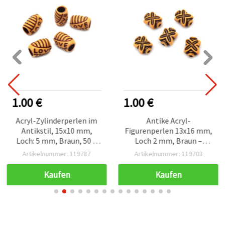
1.00 €
1.00 €
Acryl-Zylinderperlen im
Antike Acryl-
Antikstil, 15x10 mm,
Figurenperlen 13x16 mm,
Loch: 5 mm, Braun, 50 g
Loch 2 mm, Braun –
(ca. 55 Stk.)
Vintage Deko-Set (ca. 35
Artikelnummer: 119787
Artikelnummer: 119703
Stk / 50 g) für Schmuck &
Basteln
Kaufen
Kaufen