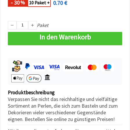
- 30
0.70 €
%
können Sie
10 Paket +
jederzeit
ändern
oder
widerrufen.
Paket
Impressum
Datenschutzerklärung
Cookie-
In den Warenkorb
Richtlinie
Alle
akzeptieren
Cookie-
Einstellungen
Produktbeschreibung
Verpassen Sie nicht das reichhaltige und vielfältige
Sortiment an Perlen, die sich zum Basteln und zum
Dekorieren vieler verschiedener Gegenstände
eignen. Bestellen Sie online zu günstigen Preisen!