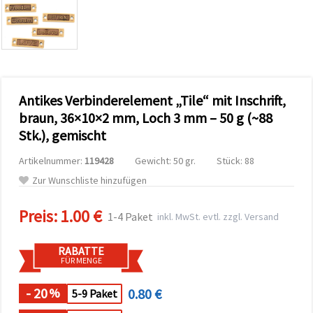
zu
analysieren
sowie
relevantere
Inhalte und
Werbung
anzuzeigen,
auch mit
Antikes Verbinderelement „Tile“ mit Inschrift,
Unterstützung
unserer
braun, 36×10×2 mm, Loch 3 mm – 50 g (~88
Partner für
Stk.), gemischt
Analyse
und
Marketing.
Artikelnummer:
119428
Gewicht: 50 gr.
Stück: 88
Sie können
Zur Wunschliste hinzufügen
alle
Cookies
akzeptieren,
Preis:
1.00 €
1-4 Paket
inkl. MwSt. evtl. zzgl. Versand
ablehnen
oder Ihre
Auswahl in
RABATTE
den
FÜR MENGE
Einstellungen
individuell
festlegen.
- 20
0.80 €
%
5-9 Paket
Ihre
Einwilligung