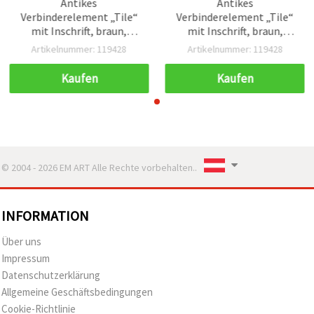
Antikes
Antikes
Verbinderelement „Tile“
Verbinderelement „Tile“
mit Inschrift, braun,
mit Inschrift, braun,
36×10×2 mm, Loch 3 mm
36×10×2 mm, Loch 3 mm
Artikelnummer: 119428
Artikelnummer: 119428
– 50 g (~88 Stk.), gemischt
– 50 g (~88 Stk.), gemischt
Kaufen
Kaufen
© 2004 - 2026 EM ART Alle Rechte vorbehalten..
INFORMATION
Über uns
Impressum
Datenschutzerklärung
Allgemeine Geschäftsbedingungen
Cookie-Richtlinie