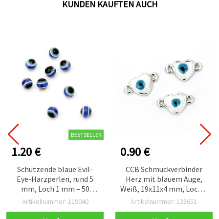
KUNDEN KAUFTEN AUCH
BESTSELLER
1.20 €
0.90 €
Schützende blaue Evil-
CCB Schmuckverbinder
Eye-Harzperlen, rund 5
Herz mit blauem Auge,
mm, Loch 1 mm – 50
Weiß, 19x11x4 mm, Loch 1
Stück – perfekt für
mm - 5 Stück
Artikelnummer: 119040
Artikelnummer: 133651
Glücksarmbänder,
Amulette & kreative DIY-