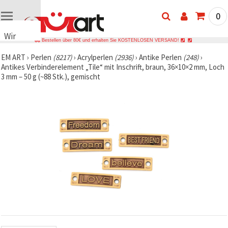
0
Wir
Bestellen über 80€ und erhalten Sie KOSTENLOSEN VERSAND!
verwenden
EM ART
›
Perlen
(8217)
›
Acrylperlen
(2936)
›
Antike Perlen
(248)
›
Cookies
Antikes Verbinderelement „Tile“ mit Inschrift, braun, 36×10×2 mm, Loch
🍪 Wir
3 mm – 50 g (~88 Stk.), gemischt
verwenden
Cookies
und
ähnliche
Technologien,
um das
ordnungsgemäße
Funktionieren
der Website
sicherzustellen,
Ihr
Nutzungserlebnis
zu
verbessern
und, mit
Ihrer
Einwilligung,
den
Datenverkehr