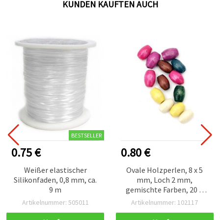
KUNDEN KAUFTEN AUCH
BESTSELLER
0.75 €
0.80 €
Weißer elastischer
Ovale Holzperlen, 8 x 5
Silikonfaden, 0,8 mm, ca.
mm, Loch 2 mm,
9 m
gemischte Farben, 20 g
(ca. 240 Stk.)
Artikelnummer: 505011
Artikelnummer: 102117