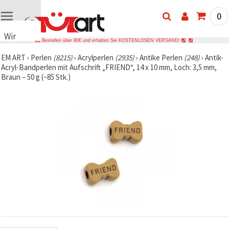
0
Wir
Bestellen über 80€ und erhalten Sie KOSTENLOSEN VERSAND!
verwenden
EM ART
›
Perlen
(8215)
›
Acrylperlen
(2935)
›
Antike Perlen
(248)
›
Antik-
Cookies
Acryl-Bandperlen mit Aufschrift „FRIEND“, 14 x 10 mm, Loch: 3,5 mm,
🍪 Wir
Braun – 50 g (~85 Stk.)
verwenden
Cookies
und
ähnliche
Technologien,
um das
ordnungsgemäße
Funktionieren
der Website
sicherzustellen,
Ihr
Nutzungserlebnis
zu
verbessern
und, mit
Ihrer
Einwilligung,
den
Datenverkehr