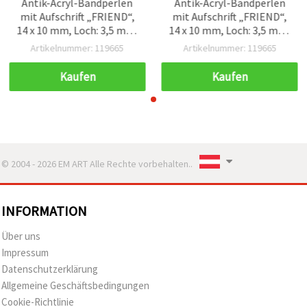
Antik-Acryl-Bandperlen
Antik-Acryl-Bandperlen
mit Aufschrift „FRIEND“,
mit Aufschrift „FRIEND“,
14 x 10 mm, Loch: 3,5 mm,
14 x 10 mm, Loch: 3,5 mm,
Braun – 50 g (~85 Stk.)
Braun – 50 g (~85 Stk.)
Artikelnummer: 119665
Artikelnummer: 119665
Kaufen
Kaufen
© 2004 - 2026 EM ART Alle Rechte vorbehalten..
INFORMATION
Über uns
Impressum
Datenschutzerklärung
Allgemeine Geschäftsbedingungen
Cookie-Richtlinie