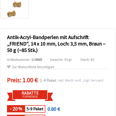
zu
analysieren
sowie
relevantere
Inhalte und
Werbung
anzuzeigen,
auch mit
Antik-Acryl-Bandperlen mit Aufschrift
Unterstützung
unserer
„FRIEND“, 14 x 10 mm, Loch: 3,5 mm, Braun –
Partner für
50 g (~85 Stk.)
Analyse
und
Marketing.
Artikelnummer:
119665
Gewicht: 50 gr.
Stück: 85
Sie können
Zur Wunschliste hinzufügen
alle
Cookies
akzeptieren,
Preis:
1.00 €
1-4 Paket
inkl. MwSt. evtl. zzgl. Versand
ablehnen
oder Ihre
Auswahl in
RABATTE
den
FÜR MENGE
Einstellungen
individuell
festlegen.
- 20
0.80 €
%
5-9 Paket
Ihre
Einwilligung