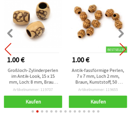
BESTSELLER
1.00 €
1.00 €
Großloch-Zylinderperlen
Antik-fassförmige Perlen,
im Antik-Look, 15 x 15
7 x 7 mm, Loch 2 mm,
mm, Loch: 8 mm, Braun,
Braun, Kunststoff, 50 g
50 g (ca. 31 Stk.)
(ca. 340 Stk.)
Artikelnummer: 119707
Artikelnummer: 119655
Kaufen
Kaufen