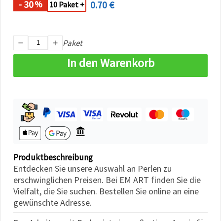
- 30
0.70 €
%
können Sie
10 Paket +
jederzeit
ändern
oder
widerrufen.
Paket
Impressum
Datenschutzerklärung
Cookie-
In den Warenkorb
Richtlinie
Alle
akzeptieren
Cookie-
Einstellungen
Produktbeschreibung
Entdecken Sie unsere Auswahl an Perlen zu
erschwinglichen Preisen. Bei EM ART finden Sie die
Vielfalt, die Sie suchen. Bestellen Sie online an eine
gewünschte Adresse.