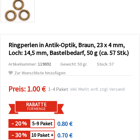
zu
analysieren
sowie
relevantere
Inhalte und
Werbung
anzuzeigen,
auch mit
Ringperlen in Antik-Optik, Braun, 23 x 4 mm,
Unterstützung
unserer
Loch: 14,5 mm, Bastelbedarf, 50 g (ca. 57 Stk.)
Partner für
Analyse
Artikelnummer:
119692
Gewicht: 50 gr.
Stück: 57
und
Marketing.
Zur Wunschliste hinzufügen
Sie können
alle
Preis:
1.00 €
Cookies
1-4 Paket
inkl. MwSt. evtl. zzgl. Versand
akzeptieren,
ablehnen
oder Ihre
RABATTE
Auswahl in
FÜR MENGE
den
Einstellungen
individuell
- 20
0.80 €
%
5-9 Paket
festlegen.
Ihre
- 30
0.70 €
%
10 Paket +
Einwilligung