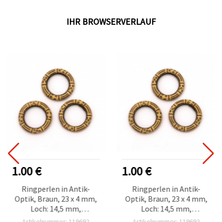
IHR BROWSERVERLAUF
1.00 €
1.00 €
Ringperlen in Antik-
Ringperlen in Antik-
Optik, Braun, 23 x 4 mm,
Optik, Braun, 23 x 4 mm,
Loch: 14,5 mm,
Loch: 14,5 mm,
Bastelbedarf, 50 g (ca. 57
Bastelbedarf, 50 g (ca. 57
Artikelnummer: 119692
Artikelnummer: 119692