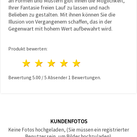
an Formen und Mustern gibt Ihnen die Möglichkeit,
Ihrer Fantasie freien Lauf zu lassen und nach
Belieben zu gestalten. Mit ihnen können Sie die
Illusion von Vergangenem schaffen, das in der
Gegenwart mit hohem Wert aufbewahrt wird.
Produkt bewerten:
1 Stern
2 Sterne
3 Sterne
4 Sterne
5 Sterne
Bewertung
5.00
/
5
Absender
1
Bewertungen.
KUNDENFOTOS
Keine Fotos hochgeladen, (Sie müssen ein registrierter
Benutzer sein, um Bilder hochzuladen).