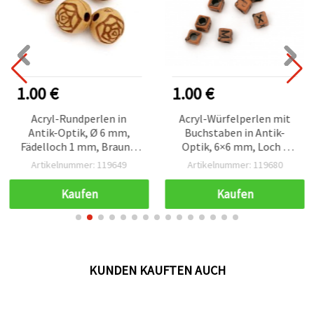
1.00 €
1.00 €
Acryl-Rundperlen in
Acryl-Würfelperlen mit
Antik-Optik, Ø 6 mm,
Buchstaben in Antik-
Fädelloch 1 mm, Braun –
Optik, 6×6 mm, Loch 3
50 g (ca. 430 Stück)
mm, Orange, 50 g (ca. 230
Artikelnummer: 119649
Artikelnummer: 119680
Stk.), zum Basteln
Kaufen
Kaufen
KUNDEN KAUFTEN AUCH