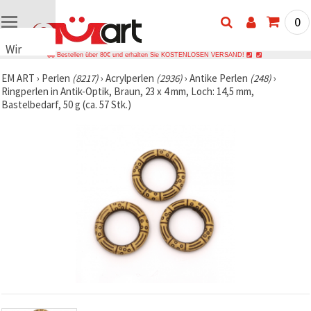
0
Wir
Bestellen über 80€ und erhalten Sie KOSTENLOSEN VERSAND!
verwenden
EM ART
›
Perlen
(8217)
›
Acrylperlen
(2936)
›
Antike Perlen
(248)
›
Cookies
Ringperlen in Antik-Optik, Braun, 23 x 4 mm, Loch: 14,5 mm,
🍪 Wir
Bastelbedarf, 50 g (ca. 57 Stk.)
verwenden
Cookies
und
ähnliche
Technologien,
um das
ordnungsgemäße
Funktionieren
der Website
sicherzustellen,
Ihr
Nutzungserlebnis
zu
verbessern
und, mit
Ihrer
Einwilligung,
den
Datenverkehr