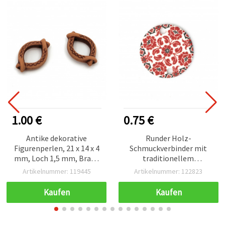
1.00 €
0.75 €
Antike dekorative
Runder Holz-
Figurenperlen, 21 x 14 x 4
Schmuckverbinder mit
mm, Loch 1,5 mm, Braun
traditionellem
– 50 g (~75 Stk.)
Stickmuster-Druck, 22 x 2
Artikelnummer: 119445
Artikelnummer: 122823
mm, Loch: 2,5 mm – 10
Stück
Kaufen
Kaufen