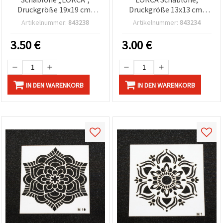
Druckgröße 19x19 cm,
Druckgröße 13x13 cm,
Design LM12
LM9
Artikelnummer:
843238
Artikelnummer:
843234
3.50
€
3.00
€
IN DEN WARENKORB
IN DEN WARENKORB