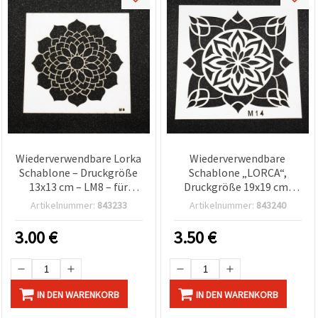
Wiederverwendbare Lorka
Wiederverwendbare
Schablone – Druckgröße
Schablone „LORCA“,
13x13 cm – LM8 – für
Druckgröße 19x19 cm,
präzises Malen,
Design LM14
Artikelnummer:
843233
Artikelnummer:
843240
Dekorieren & Basteln
3.00
€
3.50
€
IN DEN WARENKORB
IN DEN WARENKORB