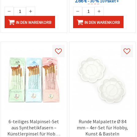
2.66 €
- 30 %
10 Paket +
IN DEN WARENKORB
IN DEN WARENKORB
6-teiliges Malpinsel-Set
Runde Malpalette Ø 84
aus Synthetikfasern –
mm – 4er-Set für Hobby,
Künstlerpinsel für Hobby
Kunst & Basteln