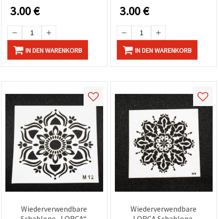
& Dekorieren
3.00
€
3.00
€
(Bastelbedarf)
IN DEN WARENKORB
IN DEN WARENKORB
Wiederverwendbare
Wiederverwendbare
Schablone „LORCA“,
LORCA Schablone,