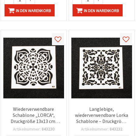
IN DEN WARENKORB
IN DEN WARENKORB
Wiederverwendbare
Langlebige,
Schablone „LORCA“,
wiederverwendbare Lorka
Druckgröße 13x13 cm,
Schablone – Druckgröße
Design LM5
13x13 cm – LM7 – für
Artikelnummer:
843230
Artikelnummer:
843232
sauberes, präzises Malen