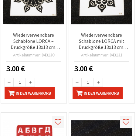
Wiederverwendbare
Wiederverwendbare
Schablone LORCA –
Schablone LORCA mit
Druckgröße 13x13 cm,
Druckgröße 13x13 cm,
LM2
LM3
Artikelnummer:
843130
Artikelnummer:
843131
3.00
€
3.00
€
IN DEN WARENKORB
IN DEN WARENKORB