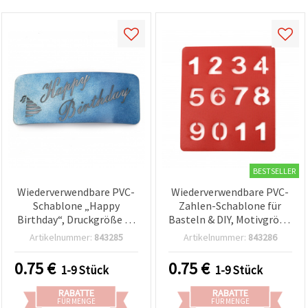
BESTSELLER
Wiederverwendbare PVC-
Wiederverwendbare PVC-
Schablone „Happy
Zahlen-Schablone für
Birthday“, Druckgröße 12
Basteln & DIY, Motivgröße
x 5 cm, für Basteln,
8 x 7,5 cm
Artikelnummer:
843285
Artikelnummer:
843286
Karten & Scrapbooking
0.75
€
0.75
€
1-9 Stück
1-9 Stück
RABATTE
RABATTE
FÜR MENGE
FÜR MENGE