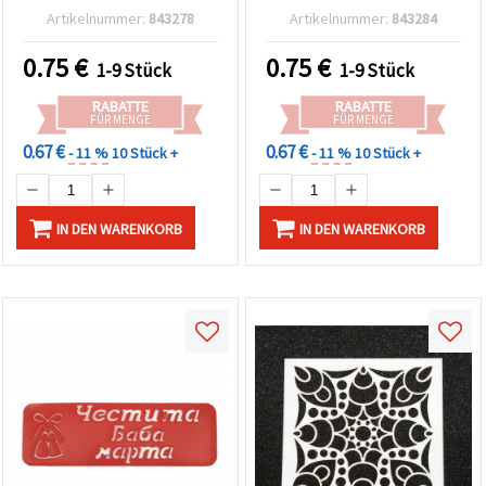
cm
Druckgröße: 13 x 4,5 cm
Artikelnummer:
843278
Artikelnummer:
843284
0.75
€
0.75
€
1-9 Stück
1-9 Stück
RABATTE
RABATTE
FÜR MENGE
FÜR MENGE
0.67 €
0.67 €
- 11 %
10 Stück +
- 11 %
10 Stück +
IN DEN WARENKORB
IN DEN WARENKORB