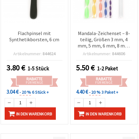
Flachpinsel mit
Mandala-Zeichenset – 8-
Synthetikborsten, 6 cm
teilig, Größen 3 mm, 4
mm, 5 mm, 6 mm, 8 mm,
10 mm, 12 mm, 15 mm
Artikelnummer:
844624
Artikelnummer:
844606
3.80
€
5.50
€
1-5 Stück
1-2 Paket
RABATTE
RABATTE
FÜR MENGE
FÜR MENGE
3.04 €
4.40 €
- 20 %
6 Stück +
- 20 %
3 Paket +
IN DEN WARENKORB
IN DEN WARENKORB