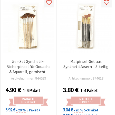
5er-Set Synthetik-
Malpinsel-Set aus
Fächerpinsel für Gouache
Synthetikfasern – 5-teilig
& Aquarell, gemischte
Größen
Artikelnummer:
844619
Artikelnummer:
844618
4.90
€
3.80
€
1-4 Paket
1-4 Paket
RABATTE
RABATTE
FÜR MENGE
FÜR MENGE
3.92 €
3.04 €
- 20 %
5 Paket +
- 20 %
5-9 Paket