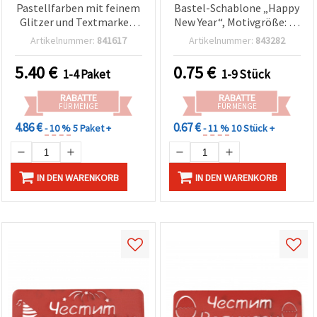
Pastellfarben mit feinem
Bastel-Schablone „Happy
Glitzer und Textmarker-
New Year“, Motivgröße: 14
Farben, 1,0 mm – 36
x 4,5 cm
Artikelnummer:
841617
Artikelnummer:
843282
Farben
5.40
€
0.75
€
1-4 Paket
1-9 Stück
RABATTE
RABATTE
FÜR MENGE
FÜR MENGE
4.86 €
0.67 €
- 10 %
5 Paket +
- 11 %
10 Stück +
IN DEN WARENKORB
IN DEN WARENKORB