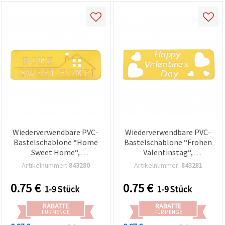
Wiederverwendbare PVC-
Wiederverwendbare PVC-
Bastelschablone “Home
Bastelschablone “Frohen
Sweet Home“,
Valentinstag“,
Motivgröße 13,5 x 4 cm
Motivgröße: 13,5 x 4,5 cm
Artikelnummer:
843280
Artikelnummer:
843281
0.75
€
0.75
€
1-9 Stück
1-9 Stück
RABATTE
RABATTE
FÜR MENGE
FÜR MENGE