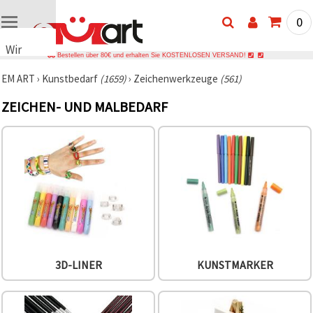
0
Wir
Bestellen über 80€ und erhalten Sie KOSTENLOSEN VERSAND!
verwenden
EM ART
›
Kunstbedarf
(1659)
›
Zeichenwerkzeuge
(561)
Cookies
🍪 Wir
ZEICHEN- UND MALBEDARF
verwenden
Cookies
und
ähnliche
Technologien,
um das
ordnungsgemäße
Funktionieren
der Website
sicherzustellen,
Ihr
Nutzungserlebnis
zu
verbessern
3D-LINER
KUNSTMARKER
und, mit
Ihrer
Einwilligung,
den
Datenverkehr