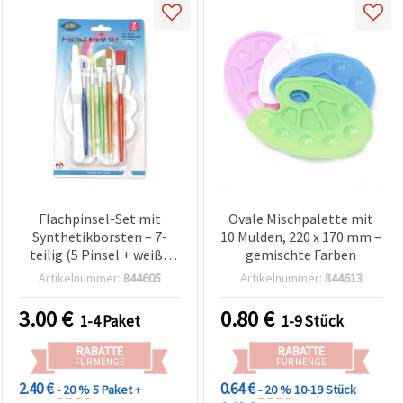
Flachpinsel-Set mit
Ovale Mischpalette mit
Synthetikborsten – 7-
10 Mulden, 220 x 170 mm –
teilig (5 Pinsel + weiße
gemischte Farben
Kunststoffpalette und
Artikelnummer:
844605
Artikelnummer:
844613
Palettenmesser),
mehrfarbige
3.00
€
0.80
€
1-4 Paket
1-9 Stück
Kunststoffgriffe, für Acryl,
Aquarell und Gouache
RABATTE
RABATTE
FÜR MENGE
FÜR MENGE
2.40 €
0.64 €
- 20 %
5 Paket +
- 20 %
10-19 Stück