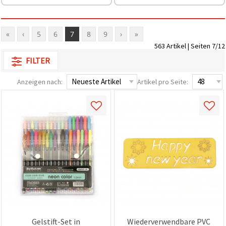
können Sie
jederzeit
ändern
oder
«
‹
5
6
7
8
9
›
»
widerrufen.
Impressum
563 Artikel | Seiten 7/12
Datenschutzerklärung
Cookie-
FILTER
Richtlinie
Anzeigen nach:
Artikel pro Seite:
Alle
akzeptieren
Cookie-
Einstellungen
Gelstift-Set in
Wiederverwendbare PVC