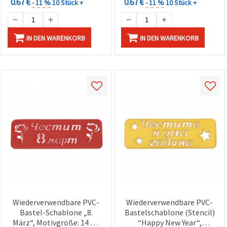
0.67 €
0.67 €
- 11 %
10 Stück +
- 11 %
10 Stück +
IN DEN WARENKORB
IN DEN WARENKORB
Wiederverwendbare PVC-
Wiederverwendbare PVC-
Bastel-Schablone „8.
Bastelschablone (Stencil)
März“, Motivgröße: 14 x 4
“Happy New Year“,