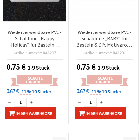
Wiederverwendbare PVC-
Wiederverwendbare PVC-
Schablone „Happy
Schablone „BABY“ für
Holiday“ für Basteln &
Basteln & DIY, Motivgröße
Scrapbooking,
18 x 5,5 cm
Artikelnummer:
843287
Artikelnummer:
843291
Druckgröße 9,5 x 3,5 cm
0.75
€
0.75
€
1-9 Stück
1-9 Stück
RABATTE
RABATTE
FÜR MENGE
FÜR MENGE
0.67 €
0.67 €
- 11 %
10 Stück +
- 11 %
10 Stück +
IN DEN WARENKORB
IN DEN WARENKORB