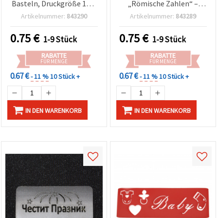
Basteln, Druckgröße 17,5
„Römische Zahlen“ –
x 5,8 cm
Motivgröße 17,5 x 4,3 cm
Artikelnummer:
843290
Artikelnummer:
843289
0.75
€
0.75
€
1-9 Stück
1-9 Stück
RABATTE
RABATTE
FÜR MENGE
FÜR MENGE
0.67 €
0.67 €
- 11 %
10 Stück +
- 11 %
10 Stück +
IN DEN WARENKORB
IN DEN WARENKORB