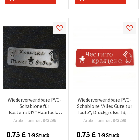
Wiederverwendbare PVC-
Wiederverwendbare PVC-
Schablone für
Schablone “Alles Gute zur
Basteln/DIY “Haarlocke,
Taufe“, Druckgröße: 13,6 x
Zahn & Baby-Knospe“,
3,5 cm
Artikelnummer:
843296
Artikelnummer:
843298
Druckgröße: 14 x 4 cm
0.75
€
0.75
€
1-9 Stück
1-9 Stück