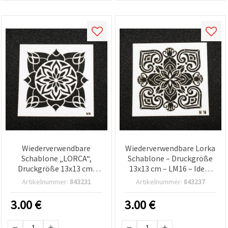
Wiederverwendbare
Wiederverwendbare Lorka
Schablone „LORCA“,
Schablone – Druckgröße
Druckgröße 13x13 cm,
13x13 cm – LM16 – Ideal
Design LM6
für präzises Dekorieren,
Artikelnummer:
843231
Artikelnummer:
843237
Malen & Bastelprojekte
3.00
€
3.00
€