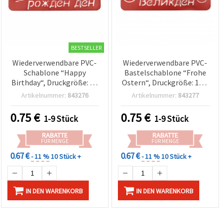
BESTSELLER
Wiederverwendbare PVC-
Wiederverwendbare PVC-
Schablone “Happy
Bastelschablone “Frohe
Birthday“, Druckgröße: 14
Ostern“, Druckgröße: 14,2
x 4,5 cm
x 3,6 cm
Artikelnummer:
843276
Artikelnummer:
843277
0.75
€
0.75
€
1-9 Stück
1-9 Stück
RABATTE
RABATTE
FÜR MENGE
FÜR MENGE
0.67 €
0.67 €
- 11 %
10 Stück +
- 11 %
10 Stück +
IN DEN WARENKORB
IN DEN WARENKORB