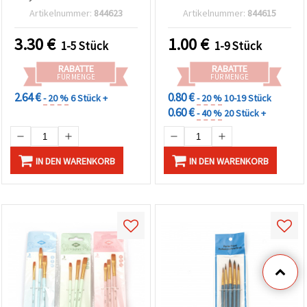
schwarzer ergonomischer
Artikelnummer:
844623
Artikelnummer:
844615
Griff & Metallzwinge – für
Acryl, Aquarell, Lack und
3.30
€
1.00
€
1-5 Stück
1-9 Stück
Decoupage
RABATTE
RABATTE
FÜR MENGE
FÜR MENGE
2.64 €
0.80 €
- 20 %
6 Stück +
- 20 %
10-19 Stück
0.60 €
- 40 %
20 Stück +
IN DEN WARENKORB
IN DEN WARENKORB