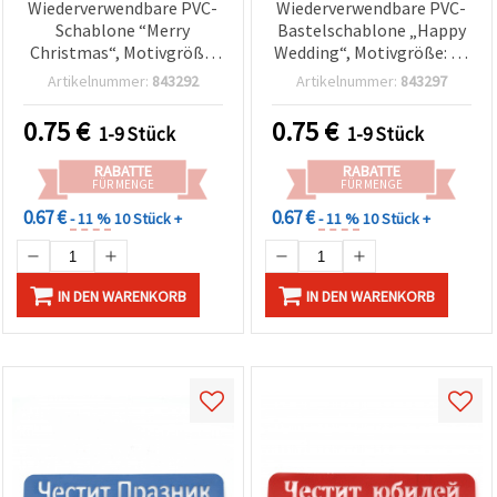
Wiederverwendbare PVC-
Wiederverwendbare PVC-
Schablone “Merry
Bastelschablone „Happy
Christmas“, Motivgröße:
Wedding“, Motivgröße: 14
14 x 4 cm
x 4,3 cm
Artikelnummer:
843292
Artikelnummer:
843297
0.75
€
0.75
€
1-9 Stück
1-9 Stück
RABATTE
RABATTE
FÜR MENGE
FÜR MENGE
0.67 €
0.67 €
- 11 %
10 Stück +
- 11 %
10 Stück +
IN DEN WARENKORB
IN DEN WARENKORB