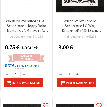
Wiederverwendbare PVC-
Wiederverwendbare
Schablone „Happy Baba
Schablone LORCA,
Marta Day“, Motivgröße
Druckgröße 13x13 cm,
13 x 4,5 cm – für Basteln &
LM11
Artikelnummer:
843283
Artikelnummer:
843236
DIY
0.75
€
3.00
€
1-9 Stück
RABATTE
FÜR MENGE
0.67 €
- 11 %
10 Stück +
IN DEN WARENKORB
IN DEN WARENKORB