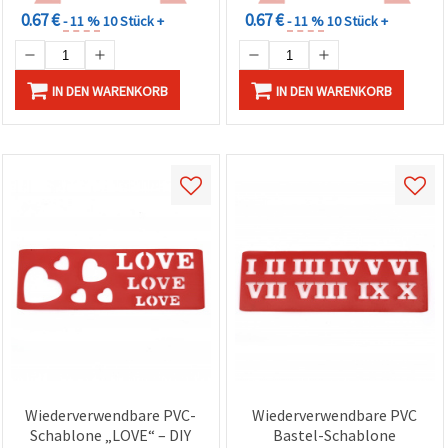
0.67 €
0.67 €
- 11 %
10 Stück +
- 11 %
10 Stück +
IN DEN WARENKORB
IN DEN WARENKORB
Wiederverwendbare PVC-
Wiederverwendbare PVC
Schablone „LOVE“ – DIY
Bastel-Schablone