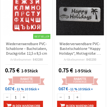
BESTSELLER
Wiederverwendbare PVC-
Wiederverwendbare PVC-
Schablone – Buchstaben,
Bastelschablone “Happy
Druckgröße: 12,5 x 8,5 cm
Holidays“, Motivgröße: 14
x 4 cm
Artikelnummer:
843288
Artikelnummer:
843293
0.75
€
0.75
€
1-9 Stück
1-9 Stück
RABATTE
RABATTE
FÜR MENGE
FÜR MENGE
0.67 €
0.67 €
- 11 %
10 Stück +
- 11 %
10 Stück +
IN DEN WARENKORB
IN DEN WARENKORB