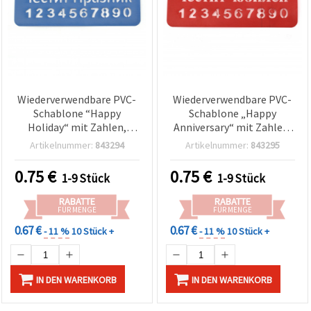
Wiederverwendbare PVC-
Wiederverwendbare PVC-
Schablone “Happy
Schablone „Happy
Holiday“ mit Zahlen,
Anniversary“ mit Zahlen,
Druckgröße: 13 x 3,5 cm –
Druckgröße 12,7 x 3,5 cm
Artikelnummer:
843294
Artikelnummer:
843295
für Basteln & DIY
– Basteln & DIY
0.75
€
0.75
€
1-9 Stück
1-9 Stück
RABATTE
RABATTE
FÜR MENGE
FÜR MENGE
0.67 €
0.67 €
- 11 %
10 Stück +
- 11 %
10 Stück +
IN DEN WARENKORB
IN DEN WARENKORB