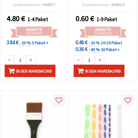
& Basteln
Artikelnummer:
844617
Artikelnummer:
844614
4.80
€
0.60
€
1-4 Paket
1-9 Paket
RABATTE
RABATTE
FÜR MENGE
FÜR MENGE
3.84 €
0.48 €
- 20 %
5 Paket +
- 20 %
10-19 Paket
0.36 €
- 40 %
20 Paket +
IN DEN WARENKORB
IN DEN WARENKORB