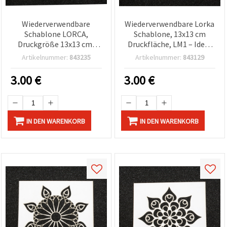
Wiederverwendbare
Wiederverwendbare Lorka
Schablone LORCA,
Schablone, 13x13 cm
Druckgröße 13x13 cm,
Druckfläche, LM1 – Ideal
LM10
für sauberes, präzises
Artikelnummer:
843235
Artikelnummer:
843129
Malen & dekorative
Bastel-Designs
3.00
€
3.00
€
IN DEN WARENKORB
IN DEN WARENKORB