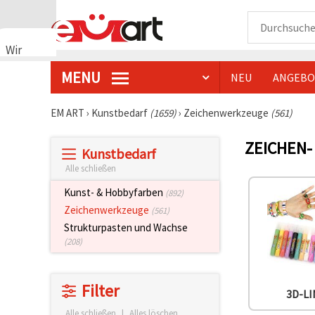
Wir
verwenden
MENU
NEU
ANGEBO
Cookies
🍪 Wir
verwenden
EM ART
›
Kunstbedarf
(1659)
›
Zeichenwerkzeuge
(561)
Cookies
und
ZEICHEN-
ähnliche
Kunstbedarf
Technologien,
um das
Alle schließen
ordnungsgemäße
Funktionieren
Kunst- & Hobbyfarben
(892)
der Website
Zeichenwerkzeuge
(561)
sicherzustellen,
Ihr
Strukturpasten und Wachse
Nutzungserlebnis
(208)
zu
verbessern
und, mit
Ihrer
Filter
Einwilligung,
3D-L
den
Alle schließen
|
Alles löschen
Datenverkehr