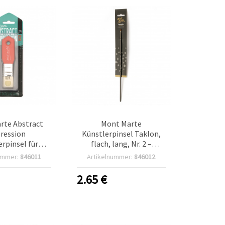
rte Abstract
Mont Marte
ression
Künstlerpinsel Taklon,
erpinsel für
flach, lang, Nr. 2 –
e Effekte - 25
Professioneller
ummer:
846011
Artikelnummer:
846012
mm
Flachpinsel für
Acrylfarben, synthetische
2.65
€
Taklonfasern