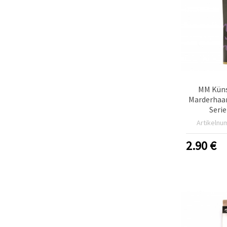
MM Küns
Marderhaar 
Seri
Aquar
Artikelnu
2.90
€