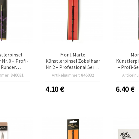
tlerpinsel
Mont Marte
Mon
Nr. 0 – Profi-
Künstlerpinsel Zobelhaar
Künstlerpi
e Runder
Nr. 2 – Professional Series
– Profi-S
ellpinsel
Rundpinsel für
für Aqu
mmer:
846031
Artikelnummer:
846032
Artikeln
Aquarellfarben
4.10
€
6.40
€