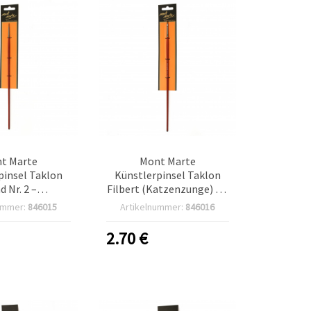
t Marte
Mont Marte
pinsel Taklon
Künstlerpinsel Taklon
d Nr. 2 –
Filbert (Katzenzunge) Nr.
ssioneller
2 – Professioneller
ummer:
846015
Artikelnummer:
846016
insel aus
Flachpinsel aus
hetischer
synthetischer
2.70
€
lonfaser
Taklonfaser für Acryl,
Aquarell & Basteln