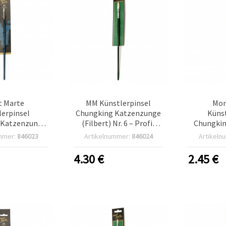
 Marte
MM Künstlerpinsel
Mon
lerpinsel
Chungking Katzenzunge
Künst
 Katzenzunge
(Filbert) Nr. 6 – Profi-
Chungking
Profi-Serie
Serie, Ölpinsel aus
Profe
mmer:
846023
Artikelnummer:
846024
Artikeln
 Naturborsten
Naturborsten
Natu
Rundpinse
4.30
€
2.45
€