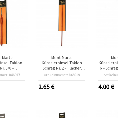
 Marte
Mont Marte
Mon
insel Taklon
Künstlerpinsel Taklon
Künstlerpi
Nr. 5/0 –
Schräg Nr. 2 – Flacher
6 – Schrä
pinsel aus
Schrägpinsel mit
aus sy
mmer:
846017
Artikelnummer:
846019
Artikeln
etischer
synthetischen Taklon-
Takl
r für Hobby &
Fasern, für Hobby &
2.65
€
4.00
€
steln
Basteln