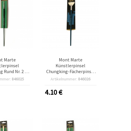
t Marte
Mont Marte
lerpinsel
Künstlerpinsel
 Rund Nr. 2 –
Chungking-Fächerpinsel
ssioneller
Nr. 12 – Profi-Serie,
ummer:
846025
Artikelnummer:
846026
rborsten-
Naturborsten für
l für Ölfarben
Ölmalerei
4.10
€