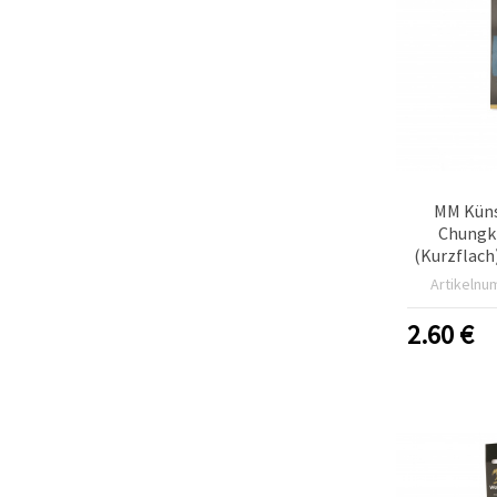
MM Küns
Chungki
(Kurzflach)
Serie Ölfa
Artikelnu
Natur
2.60
€