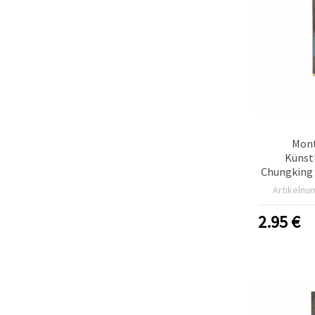
Mont
Künst
Chungking
Nr. 2 – 
Artikelnu
Ölpinsel,
2.95
€