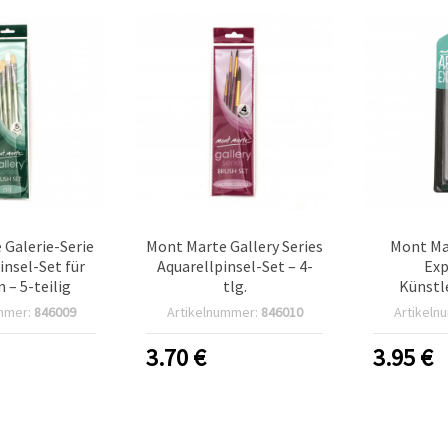
 Galerie-Serie
Mont Marte Gallery Series
Mont Ma
insel-Set für
Aquarellpinsel-Set – 4-
Exp
 – 5-teilig
tlg.
Künstl
abstrakt
mmer:
846009
Artikelnummer:
846010
Artikeln
3.70
€
3.95
€