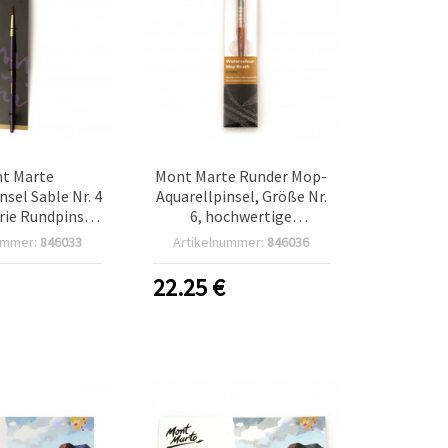
t Marte
Mont Marte Runder Mop-
nsel Sable Nr. 4
Aquarellpinsel, Größe Nr.
erie Rundpinsel
6, hochwertige
arellfarben
Synthetikfasern
ummer:
846033
Artikelnummer:
846036
22.25
€