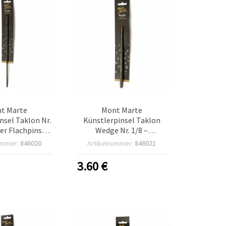
t Marte
Mont Marte
nsel Taklon Nr.
Künstlerpinsel Taklon
ger Flachpinsel
Wedge Nr. 1/8 –
nthetischen
Vielseitiger
ummer:
846020
Artikelnummer:
846021
on-Fasern
Synthetikpinsel für
Acrylfarben und
3.60
€
Bastelprojekte