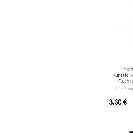
Mont
Künstlerp
Flach l
Profes
Artikelnu
Flachp
synth
3.60
€
Taklon
Acry