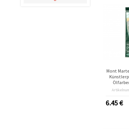
können Sie
jederzeit
ändern
oder
widerrufen.
Impressum
Datenschutzerklärung
Cookie-
Richtlinie
Alle
akzeptieren
Mont Marte
Cookie-
Künstlerp
Einstellungen
Ölfarben
Artikelnu
6.45
€