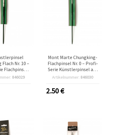
stlerpinsel
Mont Marte Chungking-
 Flach Nr. 10 –
Flachpinsel Nr. 0 – Profi-
ie Flachpinsel
Serie Künstlerpinsel aus
Ölfarben,
Naturborsten
ummer:
846029
Artikelnummer:
846030
rborsten
2.50
€