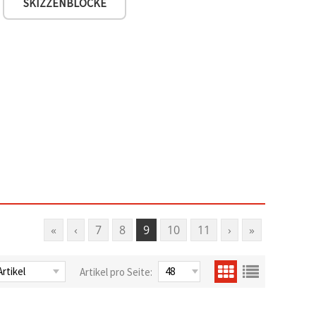
SKIZZENBLÖCKE
«
‹
7
8
9
10
11
›
»
Artikel pro Seite: