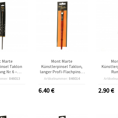
 Marte
Mont Marte
Mon
insel Taklon
Künstlerpinsel Taklon,
Künstler
ang Nr. 6 –
langer Profi-Flachpinsel
Run
sioneller
Nr. 12 für Acrylfarben aus
Profe
mmer:
846013
Artikelnummer:
846014
Artikeln
insel aus
synthetischen
Rundp
etischen
Taklonfasern
synt
6.40
€
2.90
€
fasern für
Tak
lfarben