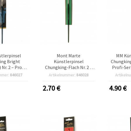
tlerpinsel
Mont Marte
MM Kün
ng Bright
Künstlerpinsel
Chungking
 Nr. 2 – Profi-
Chungking-Flach Nr. 2 –
Profi-Ser
rbenpinsel aus
Profi-Serie,
für 
mmer:
846027
Artikelnummer:
846028
Artikeln
borsten
Naturborsten-
Natu
Flachpinsel für Ölfarben
2.70
€
4.90
€