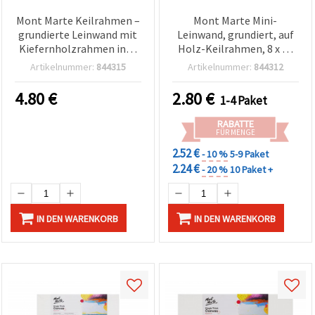
Mont Marte Keilrahmen –
Mont Marte Mini-
grundierte Leinwand mit
Leinwand, grundiert, auf
Kiefernholzrahmen inkl.
Holz-Keilrahmen, 8 x 10
Spannkeilen, 380 g/m²,
cm, 2 Stück
Artikelnummer:
844315
Artikelnummer:
844312
DT, 10,2 x 30,5 cm
4.80
€
2.80
€
1-4 Paket
RABATTE
FÜR MENGE
2.52 €
- 10 %
5-9 Paket
2.24 €
- 20 %
10 Paket +
IN DEN WARENKORB
IN DEN WARENKORB