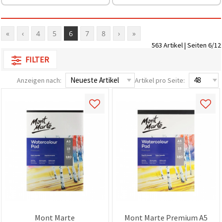
können Sie
jederzeit
ändern
oder
«
‹
4
5
6
7
8
›
»
widerrufen.
Impressum
563 Artikel | Seiten 6/12
Datenschutzerklärung
Cookie-
FILTER
Richtlinie
Anzeigen nach:
Artikel pro Seite:
Alle
akzeptieren
Cookie-
Einstellungen
Mont Marte
Mont Marte Premium A5