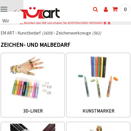
0
Wir
Bestellen über 80€ und erhalten Sie KOSTENLOSEN VERSAND!
verwenden
EM ART
›
Kunstbedarf
(1659)
›
Zeichenwerkzeuge
(561)
Cookies
🍪 Wir
ZEICHEN- UND MALBEDARF
verwenden
Cookies
und
ähnliche
Technologien,
um das
ordnungsgemäße
Funktionieren
der Website
sicherzustellen,
Ihr
Nutzungserlebnis
zu
verbessern
3D-LINER
KUNSTMARKER
und, mit
Ihrer
Einwilligung,
den
Datenverkehr