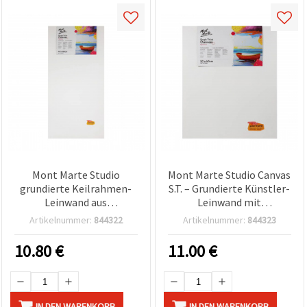
Mont Marte Studio
Mont Marte Studio Canvas
grundierte Keilrahmen-
S.T. – Grundierte Künstler-
Leinwand aus
Leinwand mit
Kiefernholz, S.T., 40 x 80
Kiefernholz-Keilrahmen,
Artikelnummer:
844322
Artikelnummer:
844323
cm
50 x 60 cm
10.80
€
11.00
€
IN DEN WARENKORB
IN DEN WARENKORB