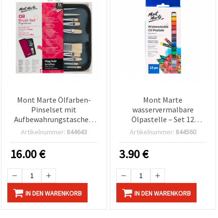
Mont Marte Ölfarben-
Mont Marte
Pinselset mit
wasservermalbare
Aufbewahrungstasche –
Ölpastelle – Set 12
11-teilig
Farben, wasserlösliche
Artikelnummer:
844643
Artikelnummer:
844560
Ölkreiden für Malen,
Zeichnen & Basteln
16.00
€
3.90
€
IN DEN WARENKORB
IN DEN WARENKORB