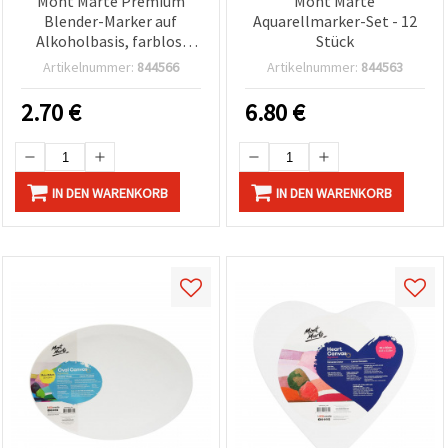
Mont Marte Premium
Mont Marte
Blender-Marker auf
Aquarellmarker-Set - 12
Alkoholbasis, farblos,
Stück
Doppelspitze,
Artikelnummer:
844566
Artikelnummer:
844563
transparent - 2 Stück
2.70
€
6.80
€
IN DEN WARENKORB
IN DEN WARENKORB