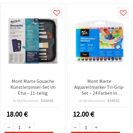
Mont Marte Gouache
Mont Marte
Künstlerpinsel-Set im
Aquarellmarker Tri-Grip-
Etui – 11-teilig
Set – 24 Farben in
Kunststoff-
Artikelnummer:
844646
Artikelnummer:
844562
Aufbewahrungsbox
18.00
€
12.00
€