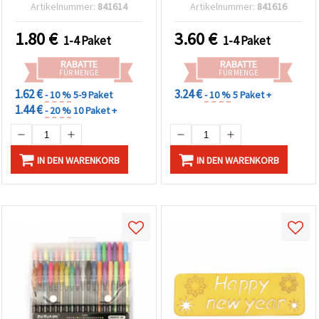
Farben, sortiert – für
Artikelnummer:
841614
Artikelnummer:
841616
Basteln & Handlettering
1.80
€
3.60
€
1-4 Paket
1-4 Paket
RABATTE
RABATTE
FÜR MENGE
FÜR MENGE
1.62 €
3.24 €
- 10 %
5-9 Paket
- 10 %
5 Paket +
1.44 €
- 20 %
10 Paket +
IN DEN WARENKORB
IN DEN WARENKORB