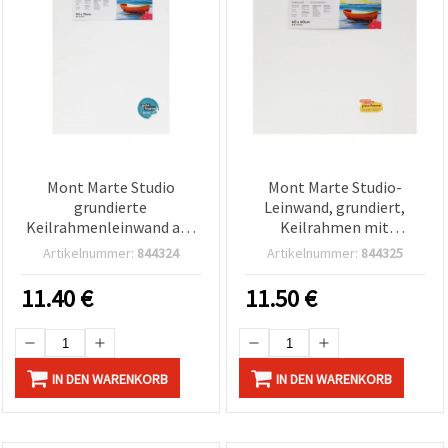
Mont Marte Studio
Mont Marte Studio-
grundierte
Leinwand, grundiert,
Keilrahmenleinwand aus
Keilrahmen mit
Kiefernholz S.T. – 50 x 70
Spannkeilen,
Artikelnummer:
844324
Artikelnummer:
844325
cm
Kiefernholzrahmen S.T.,
60 x 60 cm
11.40
€
11.50
€
IN DEN WARENKORB
IN DEN WARENKORB