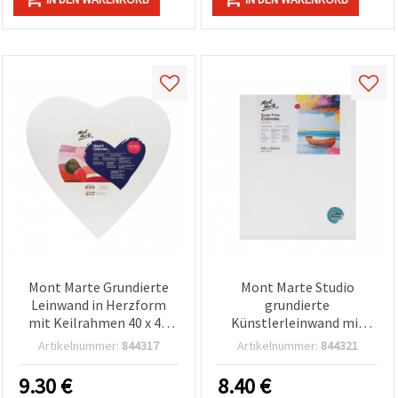
Mont Marte Grundierte
Mont Marte Studio
Leinwand in Herzform
grundierte
mit Keilrahmen 40 x 40
Künstlerleinwand mit
cm
Kiefernholz-Keilrahmen
Artikelnummer:
844317
Artikelnummer:
844321
S.T., 40 x 50 cm
9.30
€
8.40
€