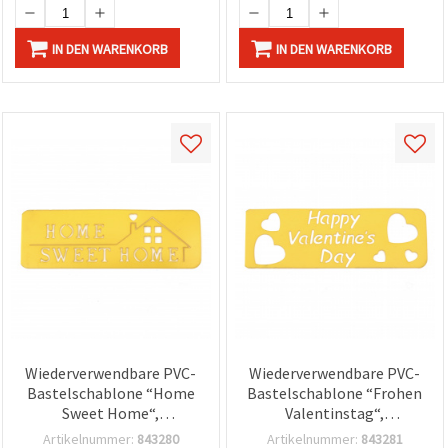
IN DEN WARENKORB
IN DEN WARENKORB
Wiederverwendbare PVC-
Wiederverwendbare PVC-
Bastelschablone “Home
Bastelschablone “Frohen
Sweet Home“,
Valentinstag“,
Motivgröße 13,5 x 4 cm
Motivgröße: 13,5 x 4,5 cm
Artikelnummer:
843280
Artikelnummer:
843281