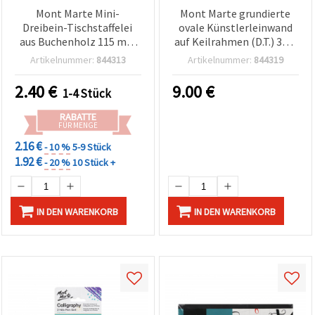
Mont Marte Mini-
Mont Marte grundierte
Dreibein-Tischstaffelei
ovale Künstlerleinwand
aus Buchenholz 115 mm
auf Keilrahmen (D.T.) 35,6
mit Keilrahmen 6 x 8 cm
x 50,8 cm
Artikelnummer:
844313
Artikelnummer:
844319
2.40
€
9.00
€
1-4 Stück
RABATTE
FÜR MENGE
2.16 €
- 10 %
5-9 Stück
1.92 €
- 20 %
10 Stück +
IN DEN WARENKORB
IN DEN WARENKORB