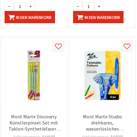
IN DEN WARENKORB
IN DEN WARENKORB
Mont Marte Discovery
Mont Marte Studio
Künstlerpinsel-Set mit
drehbares,
Taklon-Synthetikfasern
wasserlösliches
und Naturborsten – 4-
Gelkreiden-Set – 12
Artikelnummer:
844649
Artikelnummer:
844565