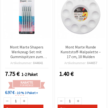
Mont Marte Shapers
Mont Marte Runde
Werkzeug-Set mit
Kunststoff-Malpalette –
Gummispitzen zum
17 cm, 10 Mulden
Malen & Modellieren, 5-
Artikelnummer:
844641
Artikelnummer:
844657
teilig
7.75
€
1.40
€
1-2 Paket
RABATTE
FÜR MENGE
6.97 €
- 10 %
3 Paket +