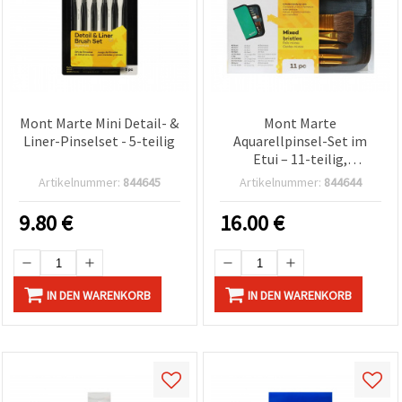
Mont Marte Mini Detail- &
Mont Marte
Liner-Pinselset - 5-teilig
Aquarellpinsel-Set im
Etui – 11-teilig,
Künstlerpinsel für Hobby
Artikelnummer:
844645
Artikelnummer:
844644
& Basteln
9.80
€
16.00
€
IN DEN WARENKORB
IN DEN WARENKORB