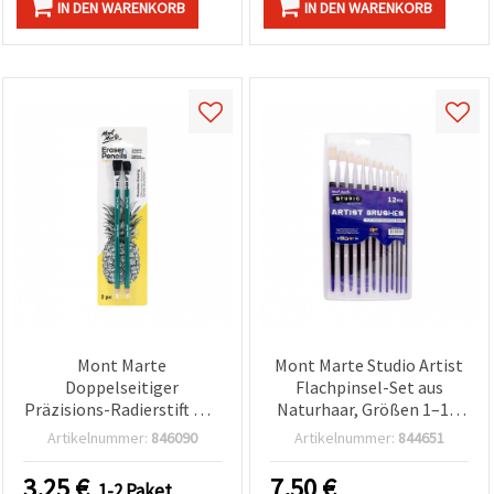
IN DEN WARENKORB
IN DEN WARENKORB
Mont Marte
Mont Marte Studio Artist
Doppelseitiger
Flachpinsel-Set aus
Präzisions-Radierstift mit
Naturhaar, Größen 1–12,
4 mm Radiermine und
12-teilig
Artikelnummer:
846090
Artikelnummer:
844651
Pinsel – 2er-Set
3.25
€
7.50
€
1-2 Paket