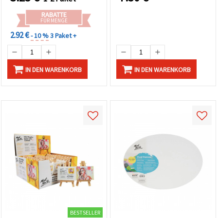
RABATTE
FÜR MENGE
2.92 €
- 10 %
3 Paket +
IN DEN WARENKORB
IN DEN WARENKORB
BESTSELLER