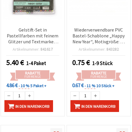
Gelstift-Set in
Wiederverwendbare PVC
Pastellfarben mit feinem
Bastel-Schablone „Happy
Glitzer und Textmarker-
New Year“, Motivgröße: 14
Farben, 1,0 mm – 36
x 4,5 cm
Artikelnummer:
841617
Artikelnummer:
843282
Farben
5.40
€
0.75
€
1-4 Paket
1-9 Stück
RABATTE
RABATTE
FÜR MENGE
FÜR MENGE
4.86 €
0.67 €
- 10 %
5 Paket +
- 11 %
10 Stück +
IN DEN WARENKORB
IN DEN WARENKORB