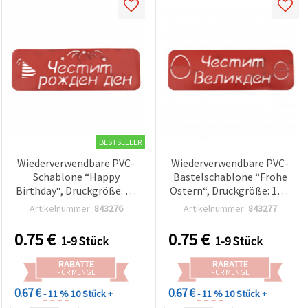
BESTSELLER
Wiederverwendbare PVC-
Wiederverwendbare PVC-
Schablone “Happy
Bastelschablone “Frohe
Birthday“, Druckgröße: 14
Ostern“, Druckgröße: 14,2
x 4,5 cm
x 3,6 cm
Artikelnummer:
843276
Artikelnummer:
843277
0.75
€
0.75
€
1-9 Stück
1-9 Stück
RABATTE
RABATTE
FÜR MENGE
FÜR MENGE
0.67 €
0.67 €
- 11 %
10 Stück +
- 11 %
10 Stück +