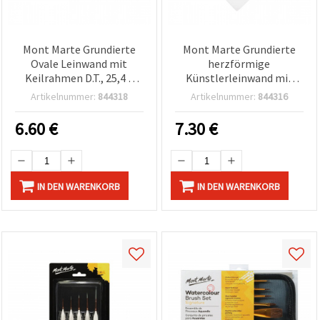
Mont Marte Grundierte
Mont Marte Grundierte
Ovale Leinwand mit
herzförmige
Keilrahmen D.T., 25,4 x
Künstlerleinwand mit
35,6 cm
Keilrahmen 30 x 30 cm
Artikelnummer:
844318
Artikelnummer:
844316
6.60
€
7.30
€
IN DEN WARENKORB
IN DEN WARENKORB