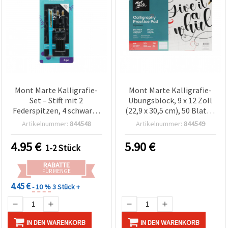
Mont Marte Kalligrafie-
Mont Marte Kalligrafie-
Set – Stift mit 2
Übungsblock, 9 x 12 Zoll
Federspitzen, 4 schwarze
(22,9 x 30,5 cm), 50 Blatt –
Tintenpatronen &
Premiumpapier für
Artikelnummer:
844548
Artikelnummer:
844549
Anleitung, 7-teilig – für
Handlettering &
Handlettering & Basteln
Kalligrafie, ideal für
4.95
€
5.90
€
1-2 Stück
Künstler, Studenten und
Einsteiger
RABATTE
FÜR MENGE
4.45 €
- 10 %
3 Stück +
IN DEN WARENKORB
IN DEN WARENKORB