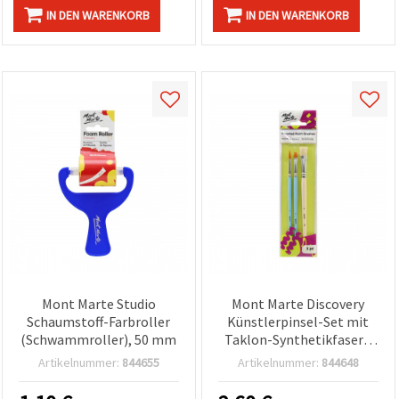
IN DEN WARENKORB
IN DEN WARENKORB
Mont Marte Studio
Mont Marte Discovery
Schaumstoff-Farbroller
Künstlerpinsel-Set mit
(Schwammroller), 50 mm
Taklon-Synthetikfasern
und Naturborsten – 3-
Artikelnummer:
844655
Artikelnummer:
844648
teilig