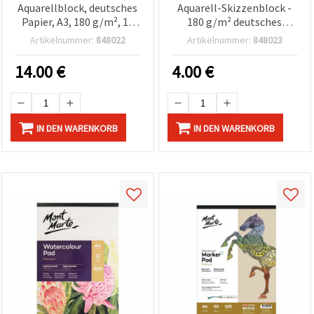
Aquarellblock, deutsches
Aquarell-Skizzenblock -
Papier, A3, 180 g/m², 15
180 g/m² deutsches
Blatt
Papier, 15 Blatt für
Artikelnummer:
848022
Artikelnummer:
848023
Aquarell, Gouache und
Nassmedien
14.00
€
4.00
€
IN DEN WARENKORB
IN DEN WARENKORB