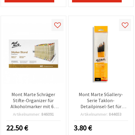
Mont Marte Schräger
Mont Marte SGallery-
Stifte-Organizer für
Serie Taklon-
Alkoholmarker mit 60
Detailpinsel-Set für
Fächern – 1 Stück
Acrylmalerei – 6-teilig
Artikelnummer:
846091
Artikelnummer:
844653
22.50
€
3.80
€