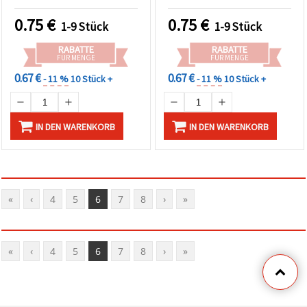
0.75
€
0.75
€
1-9 Stück
1-9 Stück
RABATTE
RABATTE
FÜR MENGE
FÜR MENGE
0.67 €
0.67 €
- 11 %
10 Stück +
- 11 %
10 Stück +
IN DEN WARENKORB
IN DEN WARENKORB
«
‹
4
5
6
7
8
›
»
«
‹
4
5
6
7
8
›
»