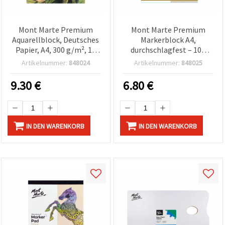
Mont Marte Premium
Mont Marte Premium
Aquarellblock, Deutsches
Markerblock A4,
Papier, A4, 300 g/m², 12
durchschlagfest – 105
Blatt
g/m², 50 Blatt | Künstler-
Artikelnummer:
848024
Artikelnummer:
848025
Markerpapier für alkohol-
& wasserbasierte Marker,
9.30
€
6.80
€
Illustration, Manga,
Design & Skizzen
IN DEN WARENKORB
IN DEN WARENKORB