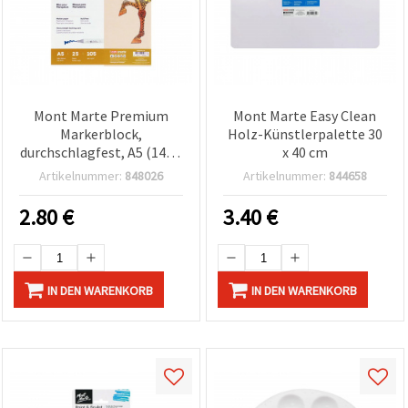
Mont Marte Premium
Mont Marte Easy Clean
Markerblock,
Holz-Künstlerpalette 30
durchschlagfest, A5 (148 x
x 40 cm
210 mm), 105 g/m², 25
Artikelnummer:
848026
Artikelnummer:
844658
Blatt – Glattes weißes
Markerpapier für
2.80
€
3.40
€
alkoholbasierte Marker,
Skizzen & Illustrationen
IN DEN WARENKORB
IN DEN WARENKORB