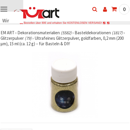
0
Wir
Bestellen über 80€ und erhalten Sie KOSTENLOSEN VERSAND!
verwenden
EM ART
›
Dekorationsmaterialien
(5582)
›
Basteldekorationen
(1817)
›
Cookies
Glitzerpulver
(79)
›
Ultrafeines Glitzerpulver, goldfarben, 0,2 mm (200
🍪 Wir
µm), 15 ml (ca. 12 g) – für Basteln & DIY
verwenden
Cookies
und
ähnliche
Technologien,
um das
ordnungsgemäße
Funktionieren
der Website
sicherzustellen,
Ihr
Nutzungserlebnis
zu
verbessern
und, mit
Ihrer
Einwilligung,
den
Datenverkehr