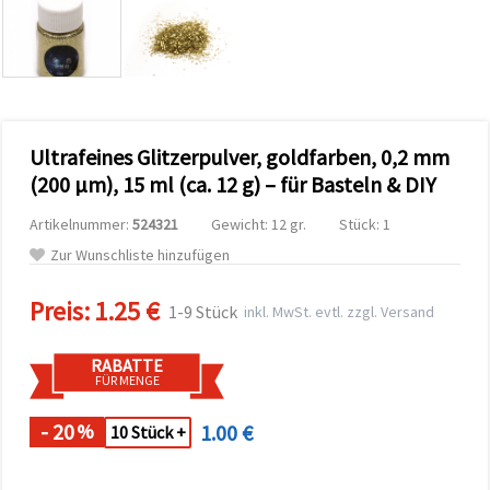
zu
analysieren
sowie
relevantere
Inhalte und
Werbung
anzuzeigen,
auch mit
Ultrafeines Glitzerpulver, goldfarben, 0,2 mm
Unterstützung
unserer
(200 µm), 15 ml (ca. 12 g) – für Basteln & DIY
Partner für
Analyse
Artikelnummer:
524321
Gewicht: 12 gr.
Stück: 1
und
Marketing.
Zur Wunschliste hinzufügen
Sie können
alle
Preis:
1.25 €
Cookies
1-9 Stück
inkl. MwSt. evtl. zzgl. Versand
akzeptieren,
ablehnen
oder Ihre
RABATTE
Auswahl in
FÜR MENGE
den
Einstellungen
individuell
- 20
1.00 €
%
10 Stück +
festlegen.
Ihre
Einwilligung