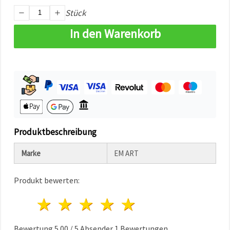
können Sie
Stück
jederzeit
ändern
oder
In den Warenkorb
widerrufen.
Impressum
Datenschutzerklärung
Cookie-
Richtlinie
Alle
akzeptieren
Cookie-
Produktbeschreibung
Einstellungen
Marke
EM ART
Produkt bewerten:
1 Stern
2 Sterne
3 Sterne
4 Sterne
5 Sterne
Bewertung
5.00
/
5
Absender
1
Bewertungen.