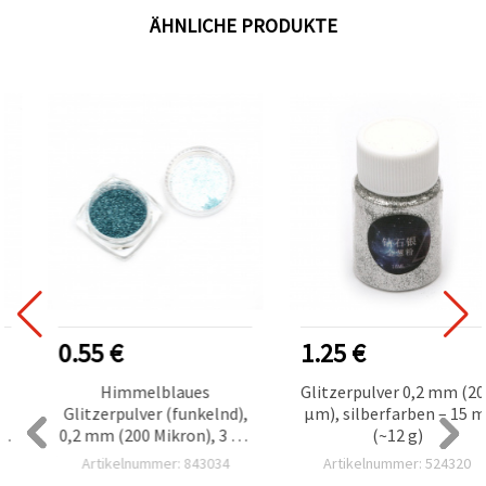
ÄHNLICHE PRODUKTE
0.55 €
1.25 €
Himmelblaues
Glitzerpulver 0,2 mm (20
Glitzerpulver (funkelnd),
µm), silberfarben – 15 m
,
0,2 mm (200 Mikron), 3 ml
(~12 g)
r
(~3 g)
Artikelnummer: 843034
Artikelnummer: 524320