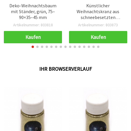
Deko-Weihnachtsbaum
Künstlicher
mit Ständer, grün, 75–
Weihnachtskranz aus
90×35–45 mm
schneebesetzten
Kiefernzweigen mit
Artikelnummer: 803818
Artikelnummer: 803873
goldfarbenen Kugeln, Ø
25 cm
Kaufen
Kaufen
IHR BROWSERVERLAUF