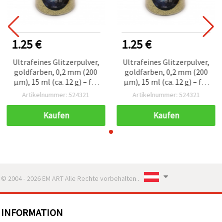
1.25 €
1.25 €
Ultrafeines Glitzerpulver,
Ultrafeines Glitzerpulver,
goldfarben, 0,2 mm (200
goldfarben, 0,2 mm (200
µm), 15 ml (ca. 12 g) – für
µm), 15 ml (ca. 12 g) – für
Basteln & DIY
Basteln & DIY
Artikelnummer: 524321
Artikelnummer: 524321
Kaufen
Kaufen
© 2004 - 2026 EM ART Alle Rechte vorbehalten..
INFORMATION