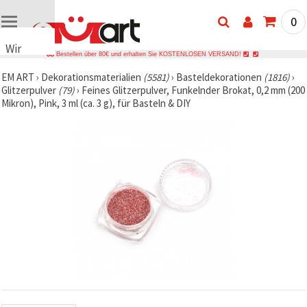
0
Wir
Bestellen über 80€ und erhalten Sie KOSTENLOSEN VERSAND!
verwenden
EM ART
›
Dekorationsmaterialien
(5581)
›
Basteldekorationen
(1816)
›
Cookies
Glitzerpulver
(79)
›
Feines Glitzerpulver, Funkelnder Brokat, 0,2 mm (200
🍪 Wir
Mikron), Pink, 3 ml (ca. 3 g), für Basteln & DIY
verwenden
Cookies
und
ähnliche
Technologien,
um das
ordnungsgemäße
Funktionieren
der Website
sicherzustellen,
Ihr
Nutzungserlebnis
zu
verbessern
und, mit
Ihrer
Einwilligung,
den
Datenverkehr