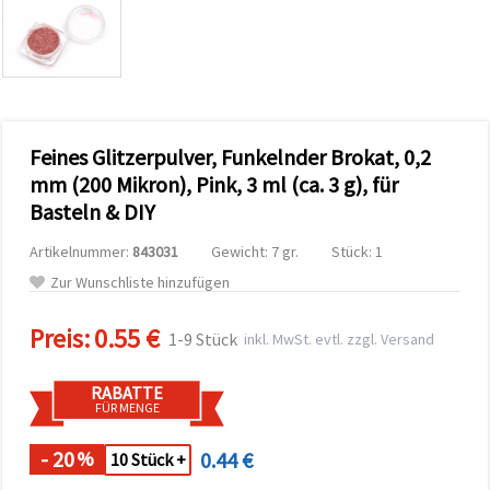
zu
analysieren
sowie
relevantere
Inhalte und
Werbung
anzuzeigen,
auch mit
Feines Glitzerpulver, Funkelnder Brokat, 0,2
Unterstützung
unserer
mm (200 Mikron), Pink, 3 ml (ca. 3 g), für
Partner für
Basteln & DIY
Analyse
und
Marketing.
Artikelnummer:
843031
Gewicht: 7 gr.
Stück: 1
Sie können
Zur Wunschliste hinzufügen
alle
Cookies
akzeptieren,
Preis:
0.55 €
1-9 Stück
inkl. MwSt. evtl. zzgl. Versand
ablehnen
oder Ihre
Auswahl in
RABATTE
den
FÜR MENGE
Einstellungen
individuell
festlegen.
- 20
0.44 €
%
10 Stück +
Ihre
Einwilligung