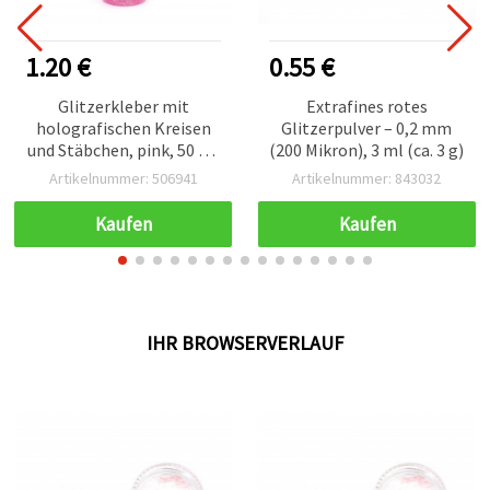
1.20 €
0.55 €
Glitzerkleber mit
Extrafines rotes
holografischen Kreisen
Glitzerpulver – 0,2 mm
und Stäbchen, pink, 50 ml
(200 Mikron), 3 ml (ca. 3 g)
– ideal für DIY-
Artikelnummer: 506941
Artikelnummer: 843032
Bastelprojekte
Kaufen
Kaufen
IHR BROWSERVERLAUF