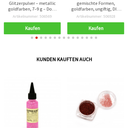
Glitzerpulver – metallic
gemischte Formen,
goldfarben, 7–9 g – Dose
goldfarben, ungiftig, DIY-
mit Schüttaufsatz für
Basteldeko, 50 ml
Artikelnummer: 506569
Artikelnummer: 506928
Basteln, Scrapbooking,
Resin & DIY‑Deko
Kaufen
Kaufen
KUNDEN KAUFTEN AUCH