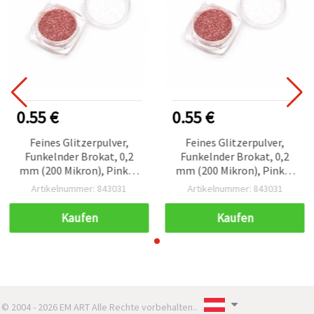
0.55 €
0.55 €
Feines Glitzerpulver,
Feines Glitzerpulver,
Funkelnder Brokat, 0,2
Funkelnder Brokat, 0,2
mm (200 Mikron), Pink, 3
mm (200 Mikron), Pink, 3
ml (ca. 3 g), für Basteln &
ml (ca. 3 g), für Basteln &
Artikelnummer: 843031
Artikelnummer: 843031
DIY
DIY
Kaufen
Kaufen
© 2004 - 2026 EM ART Alle Rechte vorbehalten..