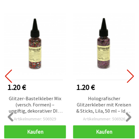
1.20 €
1.20 €
Glitzer-Bastelkleber Mix
Holografischer
(versch. Formen) –
Glitzerkleber mit Kreisen
ungiftig, dekorativer DIY-
& Sticks, Lila, 50 ml – Ideal
Kleber, Rot, 50 ml
für Basteln, DIY & Hobby
Artikelnummer: 506929
Artikelnummer: 506926
Kaufen
Kaufen