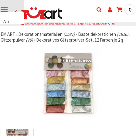
0
Wir
Bestellen über 80€ und erhalten Sie KOSTENLOSEN VERSAND!
verwenden
EM ART
›
Dekorationsmaterialien
(5581)
›
Basteldekorationen
(1816)
›
Cookies
Glitzerpulver
(79)
›
Dekoratives Glitzerpulver-Set, 12 Farben je 2 g
🍪 Wir
verwenden
Cookies
und
ähnliche
Technologien,
um das
ordnungsgemäße
Funktionieren
der Website
sicherzustellen,
Ihr
Nutzungserlebnis
zu
verbessern
und, mit
Ihrer
Einwilligung,
den
Datenverkehr