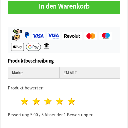
können Sie
In den Warenkorb
jederzeit
ändern
oder
widerrufen.
Impressum
Datenschutzerklärung
Cookie-
Richtlinie
Alle
akzeptieren
Produktbeschreibung
Cookie-
Marke
EM ART
Einstellungen
Produkt bewerten:
1 Stern
2 Sterne
3 Sterne
4 Sterne
5 Sterne
Bewertung
5.00
/
5
Absender
1
Bewertungen.