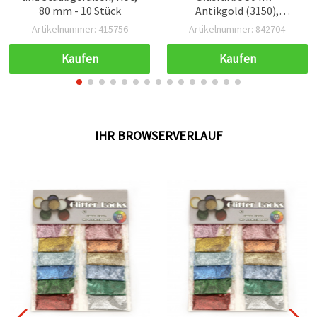
80 mm - 10 Stück
Antikgold (3150),
Goldton-Finish für
Artikelnummer: 415756
Artikelnummer: 842704
Glasoberflächen, DIY,
Basteln & Deko-Projekte
Kaufen
Kaufen
IHR BROWSERVERLAUF