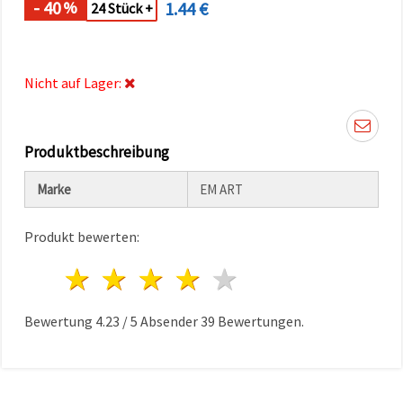
- 40
1.44 €
%
können Sie
24 Stück +
jederzeit
ändern
oder
widerrufen.
Impressum
Nicht auf Lager:
Datenschutzerklärung
Cookie-
Richtlinie
Produktbeschreibung
Alle
Marke
EM ART
akzeptieren
Cookie-
Produkt bewerten:
Einstellungen
1 Stern
2 Sterne
3 Sterne
4 Sterne
5 Sterne
Bewertung
4.23
/
5
Absender
39
Bewertungen.