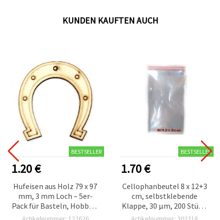
KUNDEN KAUFTEN AUCH
BESTSELLER
BESTSELLER
1.20 €
1.70 €
Hufeisen aus Holz 79 x 97
Cellophanbeutel 8 x 12+3
mm, 3 mm Loch – 5er-
cm, selbstklebende
Pack für Basteln, Hobby &
Klappe, 30 µm, 200 Stück,
Deko
für Bastelbedarf & DIY
Artikelnummer: 122626
Artikelnummer: 302218