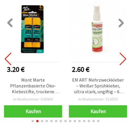
3.20 €
2.60 €
Mont Marte
EM ART Mehrzweckkleber
Pflanzenbasierte Öko-
– Weißer Sprühkleber,
Klebestifte, trockene
ultra stark, ungiftig – 60
Rezeptur, 2 Stück
ml
Artikelnummer: 506964
Artikelnummer: 516555
Kaufen
Kaufen