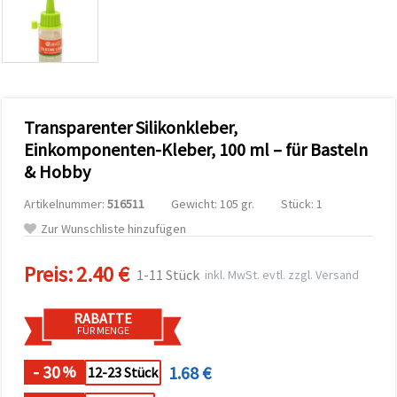
zu
analysieren
sowie
relevantere
Inhalte und
Werbung
anzuzeigen,
auch mit
Transparenter Silikonkleber,
Unterstützung
unserer
Einkomponenten-Kleber, 100 ml – für Basteln
Partner für
& Hobby
Analyse
und
Marketing.
Artikelnummer:
516511
Gewicht: 105 gr.
Stück: 1
Sie können
Zur Wunschliste hinzufügen
alle
Cookies
akzeptieren,
Preis:
2.40 €
1-11 Stück
inkl. MwSt. evtl. zzgl. Versand
ablehnen
oder Ihre
Auswahl in
RABATTE
den
FÜR MENGE
Einstellungen
individuell
festlegen.
- 30
1.68 €
%
12-23 Stück
Ihre
Einwilligung