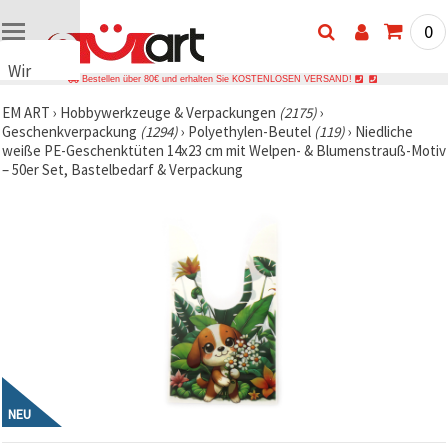
0
Wir
Bestellen über 80€ und erhalten Sie KOSTENLOSEN VERSAND!
verwenden
EM ART
›
Hobbywerkzeuge & Verpackungen
(2175)
›
Cookies
Geschenkverpackung
(1294)
›
Polyethylen-Beutel
(119)
›
Niedliche
🍪 Wir
weiße PE-Geschenktüten 14x23 cm mit Welpen- & Blumenstrauß-Motiv
verwenden
– 50er Set, Bastelbedarf & Verpackung
Cookies
und
ähnliche
Technologien,
um das
ordnungsgemäße
Funktionieren
der Website
sicherzustellen,
Ihr
Nutzungserlebnis
zu
verbessern
und, mit
Ihrer
NEU
Einwilligung,
den
Datenverkehr