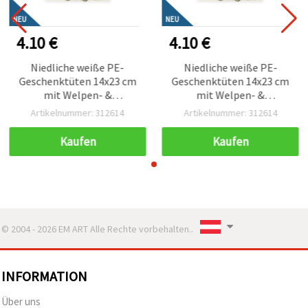
NEU
NEU
4.10 €
4.10 €
Niedliche weiße PE-
Niedliche weiße PE-
Geschenktüten 14x23 cm
Geschenktüten 14x23 cm
mit Welpen- &
mit Welpen- &
Blumenstrauß-Motiv –
Blumenstrauß-Motiv –
Artikelnummer: 312614
Artikelnummer: 312614
50er Set, Bastelbedarf &
50er Set, Bastelbedarf &
Verpackung
Verpackung
Kaufen
Kaufen
© 2004 - 2026 EM ART Alle Rechte vorbehalten..
INFORMATION
Über uns