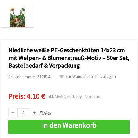
zu
analysieren
sowie
relevantere
Inhalte und
Werbung
anzuzeigen,
auch mit
Unterstützung
Niedliche weiße PE-Geschenktüten 14x23 cm
unserer
Partner für
mit Welpen- & Blumenstrauß-Motiv – 50er Set,
Analyse
und
Bastelbedarf & Verpackung
Marketing.
Sie können
Zur Wunschliste hinzufügen
Artikelnummer:
312614
alle
Cookies
akzeptieren,
Preis:
4.10 €
ablehnen
inkl. MwSt. evtl. zzgl. Versand
oder Ihre
Auswahl in
den
Paket
Einstellungen
individuell
In den Warenkorb
festlegen.
Ihre
Einwilligung