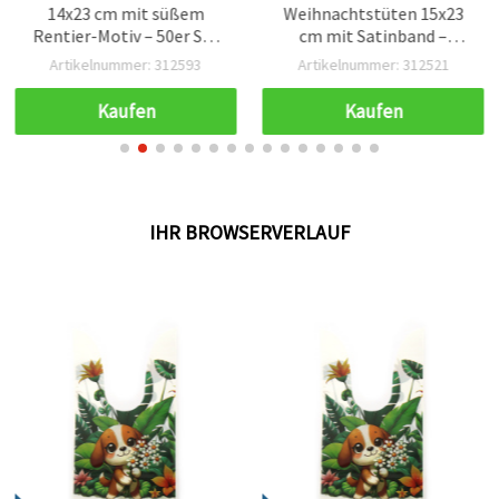
14x23 cm mit süßem
Weihnachtstüten 15x23
Rentier-Motiv – 50er Set
cm mit Satinband –
Bastelbedarf Verpackung
Santa-, Rentier- &
Artikelnummer: 312593
Artikelnummer: 312521
Weihnachten
Schneemann-Motiv,
sortiert
Kaufen
Kaufen
IHR BROWSERVERLAUF