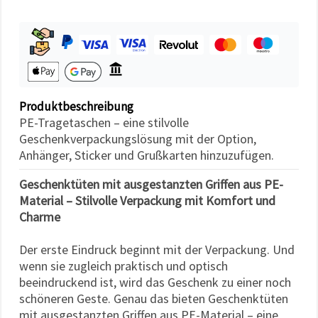
können Sie
jederzeit
ändern
oder
widerrufen.
Impressum
Datenschutzerklärung
Cookie-
Richtlinie
Produktbeschreibung
PE-Tragetaschen – eine stilvolle
Alle
Geschenkverpackungslösung mit der Option,
akzeptieren
Anhänger, Sticker und Grußkarten hinzuzufügen.
Cookie-
Geschenktüten mit ausgestanzten Griffen aus PE-
Einstellungen
Material – Stilvolle Verpackung mit Komfort und
Charme
Der erste Eindruck beginnt mit der Verpackung. Und
wenn sie zugleich praktisch und optisch
beeindruckend ist, wird das Geschenk zu einer noch
schöneren Geste. Genau das bieten Geschenktüten
mit ausgestanzten Griffen aus PE-Material – eine