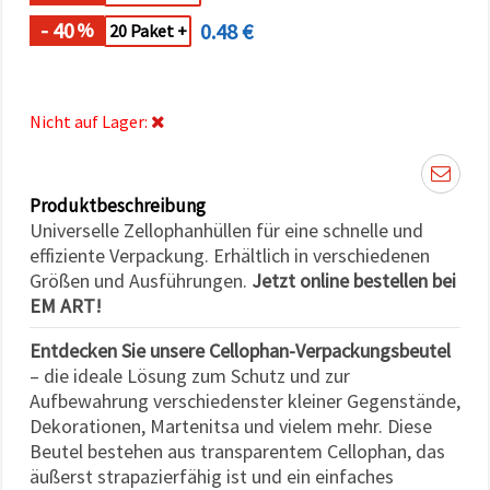
können Sie
jederzeit
- 40
0.48 €
%
20 Paket +
ändern
oder
widerrufen.
Impressum
Datenschutzerklärung
Nicht auf Lager:
Cookie-
Richtlinie
Produktbeschreibung
Alle
Universelle Zellophanhüllen für eine schnelle und
akzeptieren
effiziente Verpackung. Erhältlich in verschiedenen
Cookie-
Größen und Ausführungen.
Jetzt online bestellen bei
Einstellungen
EM ART!
Entdecken Sie unsere Cellophan-Verpackungsbeutel
– die ideale Lösung zum Schutz und zur
Aufbewahrung verschiedenster kleiner Gegenstände,
Dekorationen, Martenitsa und vielem mehr. Diese
Beutel bestehen aus transparentem Cellophan, das
äußerst strapazierfähig ist und ein einfaches