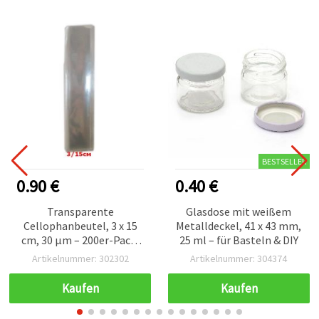
BESTSELLER
0.90 €
0.40 €
Transparente
Glasdose mit weißem
Cellophanbeutel, 3 x 15
Metalldeckel, 41 x 43 mm,
cm, 30 µm – 200er-Pack,
25 ml – für Basteln & DIY
für Basteln &
Artikelnummer: 302302
Artikelnummer: 304374
Geschenkverpackung
Kaufen
Kaufen