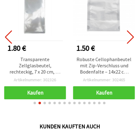
1.80 €
1.50 €
Transparente
Robuste Cellophanbeutel
Zellglasbeutel,
mit Zip-Verschluss und
rechteckig, 7 x 20 cm, 30
Bodenfalte – 14x22 cm
µm, 200er-Pack – zum
(innen 12,3x18x6 cm) |
Artikelnummer: 302326
Artikelnummer: 302465
Verpacken von
Perfekt für Lebensmittel,
Geschenken, Süßigkeiten,
Geschenke &
Kaufen
Kaufen
Bonbons, Schmuck und
Aufbewahrung, 10 Stück
handgemachten
Bastelarbeiten
KUNDEN KAUFTEN AUCH