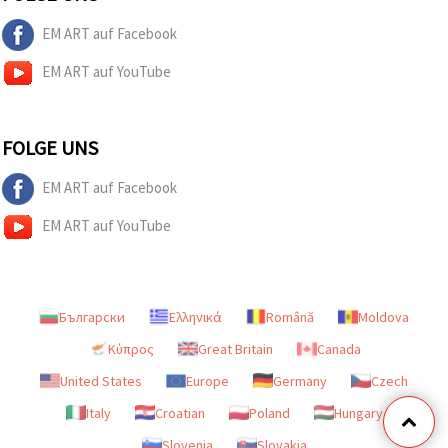
EM ART auf Facebook
EM ART auf YouTube
FOLGE UNS
EM ART auf Facebook
EM ART auf YouTube
Български
Ελληνικά
Română
Moldova
Κύπρος
Great Britain
Canada
United States
Europe
Germany
Czech
Italy
Croatian
Poland
Hungary
Slovenia
Slovakia