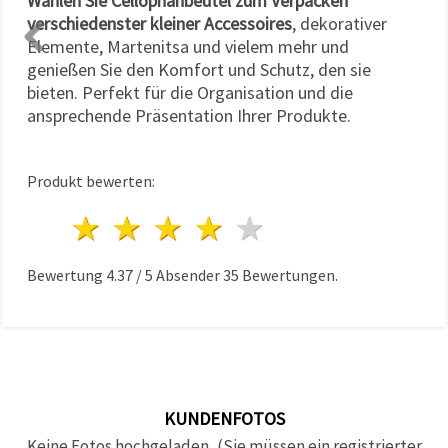
Wählen Sie Cellophanbeutel zum Verpacken
verschiedenster kleiner Accessoires
, dekorativer
Elemente, Martenitsa und vielem mehr und
genießen Sie den Komfort und Schutz, den sie
bieten. Perfekt für die Organisation und die
ansprechende Präsentation Ihrer Produkte.
Produkt bewerten:
1 Stern
2 Sterne
3 Sterne
4 Sterne
5 Sterne
Bewertung
4.37
/
5
Absender
35
Bewertungen.
KUNDENFOTOS
Keine Fotos hochgeladen, (Sie müssen ein registrierter