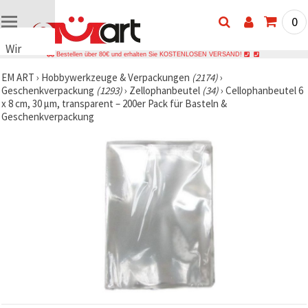
0
Wir
Bestellen über 80€ und erhalten Sie KOSTENLOSEN VERSAND!
verwenden
EM ART
›
Hobbywerkzeuge & Verpackungen
(2174)
›
Cookies
Geschenkverpackung
(1293)
›
Zellophanbeutel
(34)
›
Cellophanbeutel 6
🍪 Wir
x 8 cm, 30 µm, transparent – 200er Pack für Basteln &
verwenden
Geschenkverpackung
Cookies
und
ähnliche
Technologien,
um das
ordnungsgemäße
Funktionieren
der Website
sicherzustellen,
Ihr
Nutzungserlebnis
zu
verbessern
und, mit
Ihrer
Einwilligung,
den
Datenverkehr