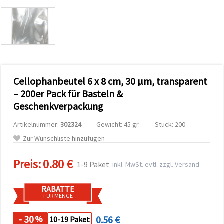
zu
analysieren
sowie
relevantere
Inhalte und
Werbung
anzuzeigen,
auch mit
Unterstützung
Cellophanbeutel 6 x 8 cm, 30 µm, transparent
unserer
Partner für
– 200er Pack für Basteln &
Analyse
und
Geschenkverpackung
Marketing.
Sie können
Artikelnummer:
302324
Gewicht: 45 gr.
Stück: 200
alle
Zur Wunschliste hinzufügen
Cookies
akzeptieren,
ablehnen
Preis:
0.80 €
oder Ihre
1-9 Paket
inkl. MwSt. evtl. zzgl. Versand
Auswahl in
den
Einstellungen
RABATTE
individuell
FÜR MENGE
festlegen.
Ihre
- 30
0.56 €
%
10-19 Paket
Einwilligung