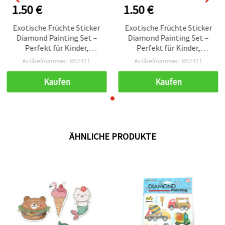
1.50 €
1.50 €
Exotische Früchte Sticker
Exotische Früchte Sticker
Diamond Painting Set –
Diamond Painting Set –
Perfekt für Kinder,
Perfekt für Kinder,
Sommer-Basteln &
Sommer-Basteln &
Artikelnummer: 852411
Artikelnummer: 852411
kreativer Spaß SCC208
kreativer Spaß SCC208
Kaufen
Kaufen
ÄHNLICHE PRODUKTE