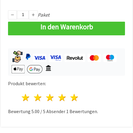
können Sie
jederzeit
ändern
Paket
oder
widerrufen.
In den Warenkorb
Impressum
Datenschutzerklärung
Cookie-
Richtlinie
Alle
akzeptieren
Cookie-
Einstellungen
Produkt bewerten:
1 Stern
2 Sterne
3 Sterne
4 Sterne
5 Sterne
Bewertung
5.00
/
5
Absender
1
Bewertungen.