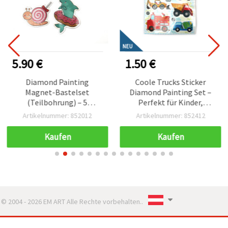
NEU
5.90 €
1.50 €
Diamond Painting
Coole Trucks Sticker
Magnet-Bastelset
Diamond Painting Set –
(Teilbohrung) – 5
Perfekt für Kinder,
gemischte Motive
Fahrzeug-Motive &
Artikelnummer: 852012
Artikelnummer: 852412
kreativen Bastelspaß
(SCC209)
Kaufen
Kaufen
© 2004 - 2026 EM ART Alle Rechte vorbehalten..