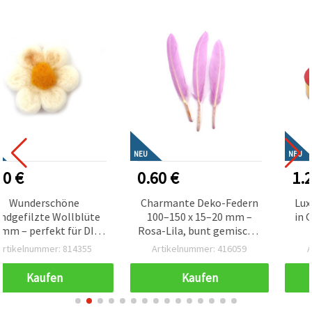
NEU
NEU
0.60 €
1.20 €
Charmante Deko-Federn
Luxuriöses Metallic-Band
100–150 x 15–20 mm –
in Goldfarbe – 16 mm, ca.
Rosa-Lila, bunt gemischt,
9 m – Perfekt für
Set 10 Stück für Basteln,
elegante
Artikelnummer: 416059
Artikelnummer: 826043
Scrapbooking, Festdeko &
Blumenarrangements,
kreative DIY-Projekte
Floristik & festliches
Kaufen
Kaufen
Geschenkverpacken