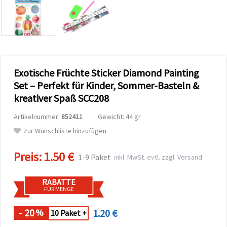
zu
analysieren
sowie
relevantere
Inhalte und
Werbung
anzuzeigen,
auch mit
Exotische Früchte Sticker Diamond Painting
Unterstützung
unserer
Set – Perfekt für Kinder, Sommer-Basteln &
Partner für
kreativer Spaß SCC208
Analyse
und
Marketing.
Artikelnummer:
852411
Gewicht: 44 gr.
Sie können
Zur Wunschliste hinzufügen
alle
Cookies
akzeptieren,
Preis:
1.50 €
1-9 Paket
inkl. MwSt. evtl. zzgl. Versand
ablehnen
oder Ihre
Auswahl in
RABATTE
den
FÜR MENGE
Einstellungen
individuell
festlegen.
- 20
1.20 €
%
10 Paket +
Ihre
Einwilligung