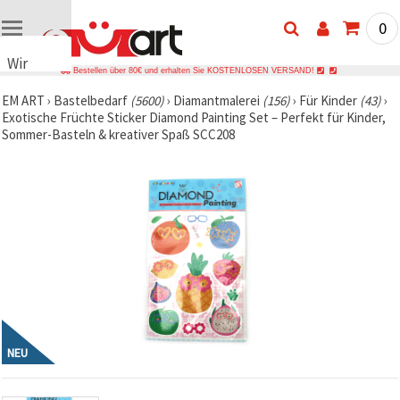
0
Wir
Bestellen über 80€ und erhalten Sie KOSTENLOSEN VERSAND!
verwenden
EM ART
›
Bastelbedarf
(5600)
›
Diamantmalerei
(156)
›
Für Kinder
(43)
›
Cookies
Exotische Früchte Sticker Diamond Painting Set – Perfekt für Kinder,
🍪 Wir
Sommer-Basteln & kreativer Spaß SCC208
verwenden
Cookies
und
ähnliche
Technologien,
um das
ordnungsgemäße
Funktionieren
der Website
sicherzustellen,
Ihr
Nutzungserlebnis
zu
verbessern
und, mit
NEU
Ihrer
Einwilligung,
den
Datenverkehr