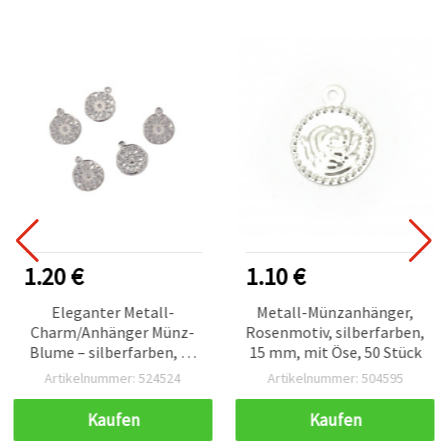
1.20 €
1.10 €
Eleganter Metall-
Metall-Münzanhänger,
Charm/Anhänger Münz-
Rosenmotiv, silberfarben,
Blume – silberfarben, 15
15 mm, mit Öse, 50 Stück
mm, Loch 1,5 mm, 50
Artikelnummer: 524524
Artikelnummer: 504595
Stück – für Basteln &
Schmuckherstellung
Kaufen
Kaufen