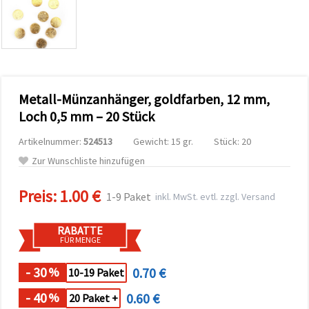
zu
analysieren
sowie
relevantere
Inhalte und
Werbung
anzuzeigen,
auch mit
Metall-Münzanhänger, goldfarben, 12 mm,
Unterstützung
unserer
Loch 0,5 mm – 20 Stück
Partner für
Analyse
Artikelnummer:
524513
Gewicht: 15 gr.
Stück: 20
und
Marketing.
Zur Wunschliste hinzufügen
Sie können
alle
Preis:
1.00 €
Cookies
1-9 Paket
inkl. MwSt. evtl. zzgl. Versand
akzeptieren,
ablehnen
oder Ihre
RABATTE
Auswahl in
FÜR MENGE
den
Einstellungen
individuell
- 30
0.70 €
%
10-19 Paket
festlegen.
Ihre
- 40
0.60 €
%
20 Paket +
Einwilligung