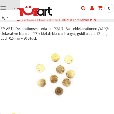
0
Wir
Bestellen über 80€ und erhalten Sie KOSTENLOSEN VERSAND!
verwenden
EM ART
›
Dekorationsmaterialien
(5581)
›
Basteldekorationen
(1816)
›
Cookies
Dekorative Münzen
(38)
›
Metall-Münzanhänger, goldfarben, 12 mm,
🍪 Wir
Loch 0,5 mm – 20 Stück
verwenden
Cookies
und
ähnliche
Technologien,
um das
ordnungsgemäße
Funktionieren
der Website
sicherzustellen,
Ihr
Nutzungserlebnis
zu
verbessern
und, mit
Ihrer
Einwilligung,
den
Datenverkehr