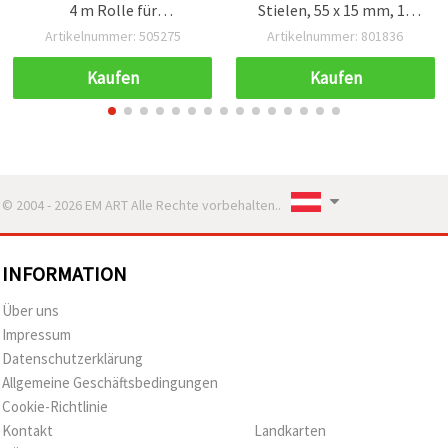
4 m Rolle für
Stielen, 55 x 15 mm, 10
Schmuckherstellung,
Stück – Deko &
Artikelnummer: 505275
Artikelnummer: 801836
Perlenfädeln & DIY-
Bastelbedarf
Bastelprojekte
Kaufen
Kaufen
© 2004 - 2026 EM ART Alle Rechte vorbehalten..
INFORMATION
Über uns
Impressum
Datenschutzerklärung
Allgemeine Geschäftsbedingungen
Cookie-Richtlinie
Kontakt
Landkarten