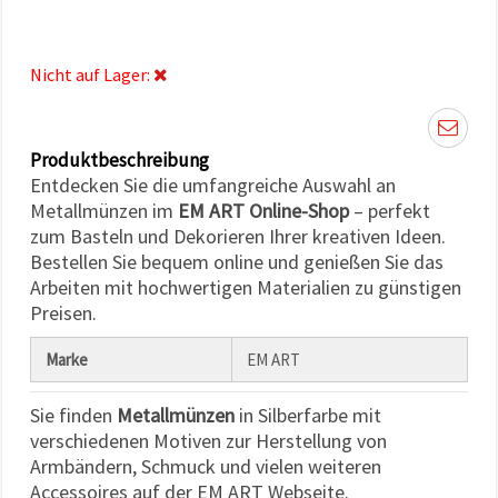
können Sie
jederzeit
ändern
oder
Nicht auf Lager:
widerrufen.
Impressum
Datenschutzerklärung
Cookie-
Richtlinie
Produktbeschreibung
Entdecken Sie die umfangreiche Auswahl an
Alle
Metallmünzen im
EM ART Online-Shop
– perfekt
zum Basteln und Dekorieren Ihrer kreativen Ideen.
akzeptieren
Bestellen Sie bequem online und genießen Sie das
Cookie-
Arbeiten mit hochwertigen Materialien zu günstigen
Einstellungen
Preisen.
Marke
EM ART
Sie finden
Metallmünzen
in Silberfarbe mit
verschiedenen Motiven zur Herstellung von
Armbändern, Schmuck und vielen weiteren
Accessoires auf der EM ART Webseite.