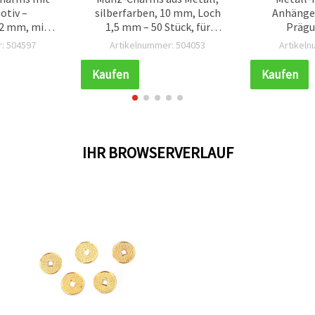
otiv –
silberfarben, 10 mm, Loch
Anhänger
12 mm, mit
1,5 mm – 50 Stück, für
Prägu
Stück
Basteln &
goldf
: 504597
Artikelnummer: 504053
Artikel
Schmuckherstellung
Aufhänger
Kaufen
Kaufen
IHR BROWSERVERLAUF