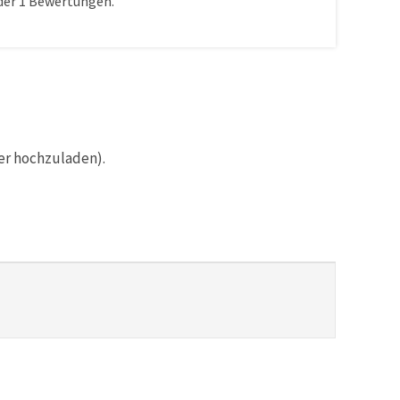
der
1
Bewertungen.
er hochzuladen).