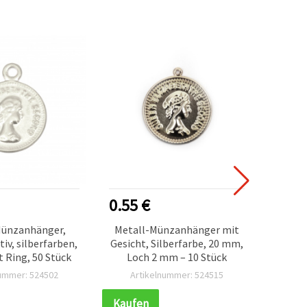
0.55 €
1.20
Münzanhänger,
Metall-Münzanhänger mit
Met
iv, silberfarben,
Gesicht, Silberfarbe, 20 mm,
Münzf
 Ring, 50 Stück
Loch 2 mm – 10 Stück
mm, si
nummer: 524502
Artikelnummer: 524515
Ar
Kaufen
Kauf