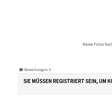
können Sie
jederzeit
ändern
oder
widerrufen.
Impressum
Datenschutzerklärung
Cookie-
Richtlinie
Keine Fotos hoc
Alle
akzeptieren
Cookie-
Einstellungen
Bewertungen:
0
SIE MÜSSEN REGISTRIERT SEIN, UM