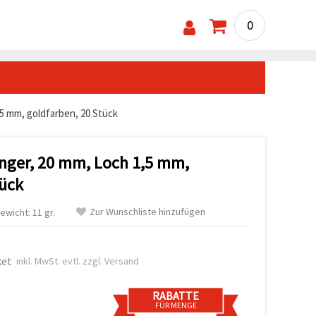
0
5 mm, goldfarben, 20 Stück
nger, 20 mm, Loch 1,5 mm,
tück
Zur Wunschliste hinzufügen
ewicht: 11 gr.
ket
inkl. MwSt. evtl. zzgl. Versand
RABATTE
FÜR MENGE