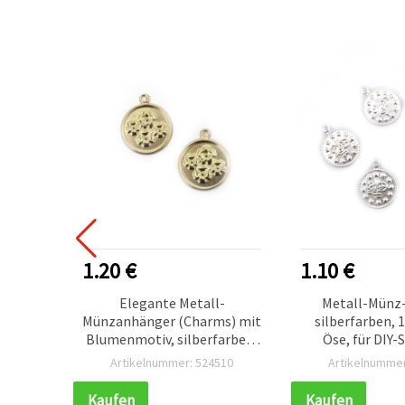
ESTSELLER
1.20 €
1.10 €
rms,
Elegante Metall-
Metall-Münz
öse, 15
Münzanhänger (Charms) mit
silberfarben,
ck &
Blumenmotiv, silberfarben,
Öse, für DIY
tück
15 mm, 50 Stück
Kleidung & Dek
238
Artikelnummer: 524510
Artikelnummer
Kaufen
Kaufen