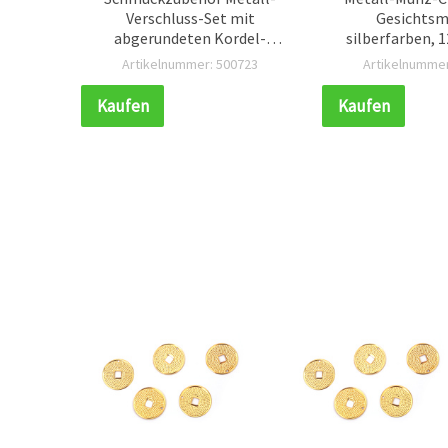
Verschluss-Set mit
Gesichtsm
abgerundeten Kordel-
silberfarben, 
Endkappen 11x4 mm und
Ring, 50 
056
Artikelnummer: 500723
Artikelnummer
Verlängerungskette 50x4
mm, goldfarben
Kaufen
Kaufen