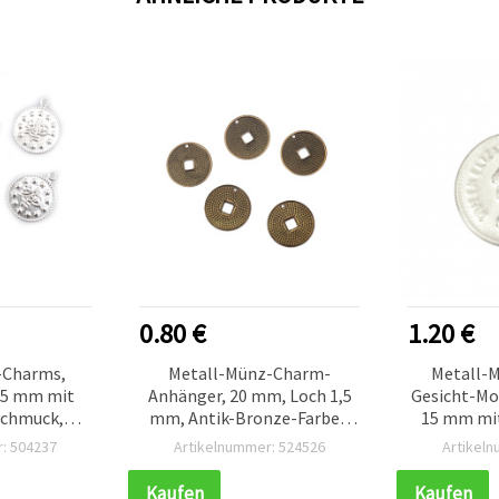
0.80 €
1.20 €
-Charms,
Metall-Münz-Charm-
Metall-
 15 mm mit
Anhänger, 20 mm, Loch 1,5
Gesicht-Mot
-Schmuck,
mm, Antik-Bronze-Farbe -
15 mm mit
o, 50 Stück
20 Stück
: 504237
Artikelnummer: 524526
Artikel
Kaufen
Kaufen