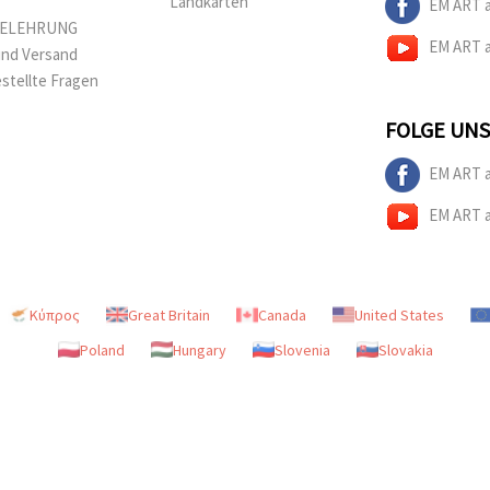
Landkarten
EM ART 
BELEHRUNG
EM ART 
und Versand
estellte Fragen
FOLGE UNS
EM ART 
EM ART 
Κύπρος
Great Britain
Canada
United States
Poland
Hungary
Slovenia
Slovakia