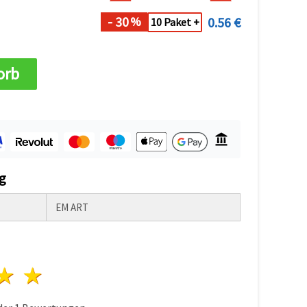
- 30
0.56 €
%
10 Paket +
orb
g
EM ART
n
terne
3 Sterne
4 Sterne
5 Sterne