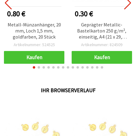
0.80 €
0.30 €
Metall-Münzanhänger, 20
Geprägter Metallic-
mm, Loch 1,5 mm,
Bastelkarton 250 g/m²,
goldfarben, 20 Stück
einseitig, A4 (21 x 29,7
cm), roségoldfarben – 1
Artikelnummer: 524525
Artikelnummer: 824509
Stück
Kaufen
Kaufen
IHR BROWSERVERLAUF