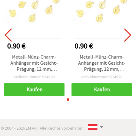
0.90 €
0.90 €
Metall-Münz-Charm-
Metall-Münz-Charm-
Anhänger mit Gesicht-
Anhänger mit Gesicht-
Prägung, 12 mm,
Prägung, 12 mm,
goldfarben, mit
goldfarben, mit
Artikelnummer: 524528
Artikelnummer: 524528
Aufhängering – 50 Stück
Aufhängering – 50 Stück
Kaufen
Kaufen
© 2004 - 2026 EM ART Alle Rechte vorbehalten..