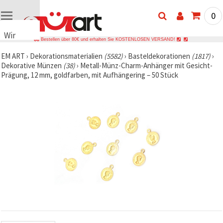
0
Wir
Bestellen über 80€ und erhalten Sie KOSTENLOSEN VERSAND!
verwenden
EM ART
›
Dekorationsmaterialien
(5582)
›
Basteldekorationen
(1817)
›
Cookies
Dekorative Münzen
(38)
›
Metall-Münz-Charm-Anhänger mit Gesicht-
🍪 Wir
Prägung, 12 mm, goldfarben, mit Aufhängering – 50 Stück
verwenden
Cookies
und
ähnliche
Technologien,
um das
ordnungsgemäße
Funktionieren
der Website
sicherzustellen,
Ihr
Nutzungserlebnis
zu
verbessern
und, mit
Ihrer
Einwilligung,
den
Datenverkehr