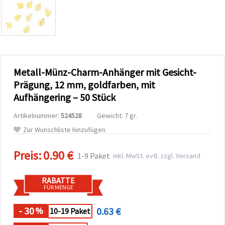
zu
analysieren
sowie
relevantere
Inhalte und
Werbung
anzuzeigen,
auch mit
Metall-Münz-Charm-Anhänger mit Gesicht-
Unterstützung
unserer
Prägung, 12 mm, goldfarben, mit
Partner für
Aufhängering – 50 Stück
Analyse
und
Marketing.
Artikelnummer:
524528
Gewicht: 7 gr.
Sie können
Zur Wunschliste hinzufügen
alle
Cookies
akzeptieren,
Preis:
0.90 €
1-9 Paket
inkl. MwSt. evtl. zzgl. Versand
ablehnen
oder Ihre
Auswahl in
RABATTE
den
FÜR MENGE
Einstellungen
individuell
festlegen.
- 30
0.63 €
%
10-19 Paket
Ihre
Einwilligung