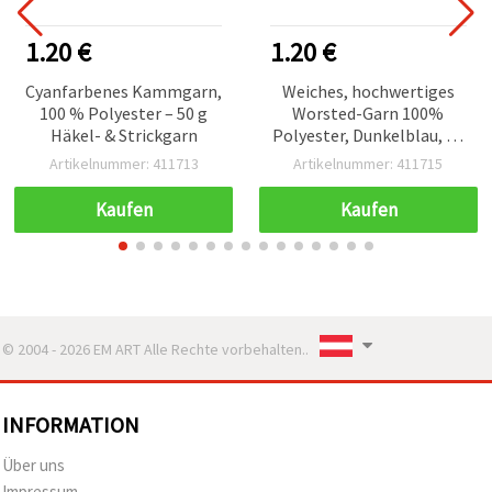
1.20 €
1.20 €
Cyanfarbenes Kammgarn,
Weiches, hochwertiges
100 % Polyester – 50 g
Worsted-Garn 100%
Häkel- & Strickgarn
Polyester, Dunkelblau, 50
g – zum Stricken, Häkeln
Artikelnummer: 411713
Artikelnummer: 411715
& Basteln
(Handarbeitsgarn)
Kaufen
Kaufen
© 2004 - 2026 EM ART Alle Rechte vorbehalten..
INFORMATION
Über uns
Impressum