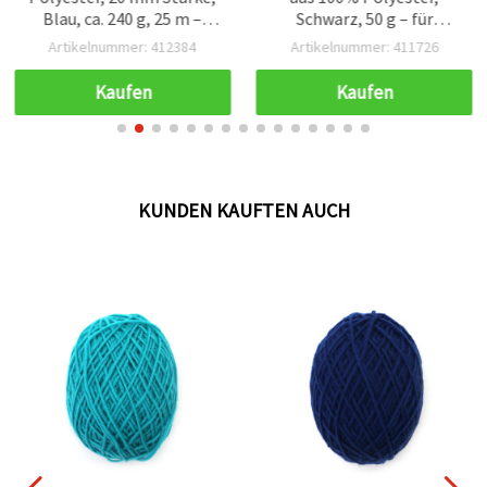
Blau, ca. 240 g, 25 m –
Schwarz, 50 g – für
Ideal zum Plüschstricken,
Stricken, Häkeln &
Artikelnummer: 412384
Artikelnummer: 411726
Häkeln & dekorative
Bastelprojekte
Bastelprojekte
Kaufen
Kaufen
KUNDEN KAUFTEN AUCH