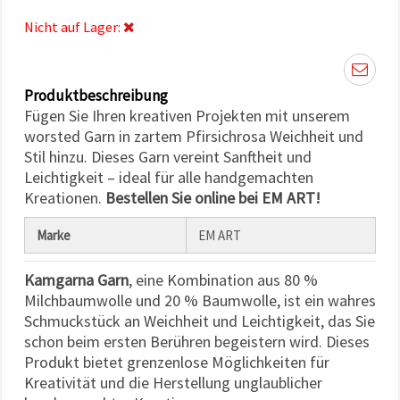
können Sie
jederzeit
Nicht auf Lager:
ändern
oder
widerrufen.
Impressum
Datenschutzerklärung
Produktbeschreibung
Cookie-
Fügen Sie Ihren kreativen Projekten mit unserem
Richtlinie
worsted Garn in zartem Pfirsichrosa Weichheit und
Stil hinzu. Dieses Garn vereint Sanftheit und
Alle
Leichtigkeit – ideal für alle handgemachten
akzeptieren
Kreationen.
Bestellen Sie online bei EM ART!
Cookie-
Marke
EM ART
Einstellungen
Kamgarna Garn
, eine Kombination aus 80 %
Milchbaumwolle und 20 % Baumwolle, ist ein wahres
Schmuckstück an Weichheit und Leichtigkeit, das Sie
schon beim ersten Berühren begeistern wird. Dieses
Produkt bietet grenzenlose Möglichkeiten für
Kreativität und die Herstellung unglaublicher