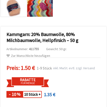
zu
analysieren
sowie
relevantere
Inhalte und
Werbung
anzuzeigen,
auch mit
Kammgarn: 20% Baumwolle, 80%
Unterstützung
unserer
Milchbaumwolle, Hellpfirsich – 50 g
Partner für
Analyse
Artikelnummer:
411755
Gewicht: 50 gr.
und
Marketing.
Zur Wunschliste hinzufügen
Sie können
alle
Preis:
1.50 €
Cookies
1-9 Stück
inkl. MwSt. evtl. zzgl. Versand
akzeptieren,
ablehnen
oder Ihre
RABATTE
Auswahl in
FÜR MENGE
den
Einstellungen
individuell
- 10
1.35 €
%
10 Stück +
festlegen.
Ihre
Einwilligung