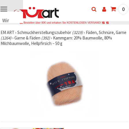
0
Wir
Bestellen über 80€ und erhalten Sie KOSTENLOSEN VERSAND!
verwenden
EM ART
›
Schmuckherstellungszubehör
(3219)
›
Fäden, Schnüre, Garne
Cookies
(1264)
›
Garne & Fäden
(392)
›
Kammgarn: 20% Baumwolle, 80%
🍪 Wir
Milchbaumwolle, Hellpfirsich – 50 g
verwenden
Cookies
und
ähnliche
Technologien,
um das
ordnungsgemäße
Funktionieren
der Website
sicherzustellen,
Ihr
Nutzungserlebnis
zu
verbessern
und, mit
Ihrer
Einwilligung,
den
Datenverkehr