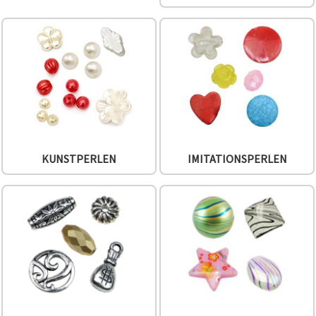
können Sie
jederzeit
ändern
oder
widerrufen.
Impressum
Datenschutzerklärung
Cookie-
Richtlinie
Alle
akzeptieren
KUNSTPERLEN
IMITATIONSPERLEN
Cookie-
Einstellungen