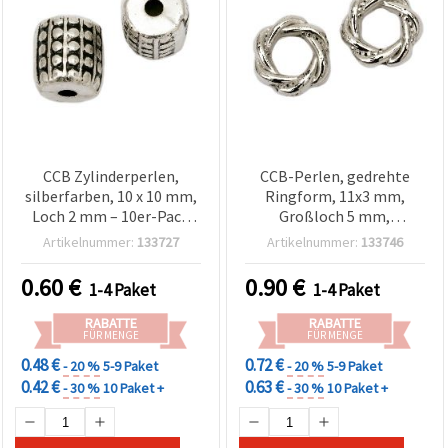
CCB Zylinderperlen,
CCB-Perlen, gedrehte
silberfarben, 10 x 10 mm,
Ringform, 11x3 mm,
Loch 2 mm – 10er-Pack
Großloch 5 mm,
für Schmuckherstellung &
silberfarben,
Artikelnummer:
133727
Artikelnummer:
133746
Basteln
Schmuckzubehör – 50
Stück
0.60
€
0.90
€
1-4 Paket
1-4 Paket
RABATTE
RABATTE
FÜR MENGE
FÜR MENGE
0.48 €
0.72 €
- 20 %
5-9 Paket
- 20 %
5-9 Paket
0.42 €
0.63 €
- 30 %
10 Paket +
- 30 %
10 Paket +