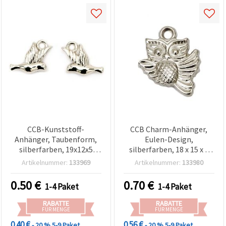
CCB-Kunststoff-
CCB Charm-Anhänger,
Anhänger, Taubenform,
Eulen-Design,
silberfarben, 19x12x5
silberfarben, 18 x 15 x 5
mm, Loch 2 mm – 20
mm, Loch 1,5 mm –
Artikelnummer:
133969
Artikelnummer:
133980
Stück
Packung mit 20 Stück
0.50
€
0.70
€
1-4 Paket
1-4 Paket
RABATTE
RABATTE
FÜR MENGE
FÜR MENGE
0.40 €
0.56 €
- 20 %
5-9 Paket
- 20 %
5-9 Paket