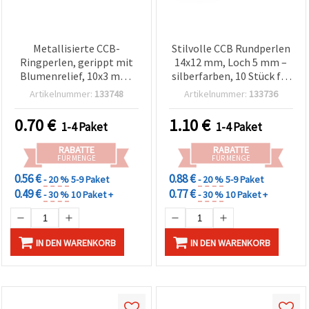
Metallisierte CCB-
Stilvolle CCB Rundperlen
Ringperlen, gerippt mit
14x12 mm, Loch 5 mm –
Blumenrelief, 10x3 mm,
silberfarben, 10 Stück für
Loch 1,5 mm, silberfarben
einzigartige DIY-
Artikelnummer:
133748
Artikelnummer:
133736
– 50 Stk.
Schmuckkreationen
0.70
€
1.10
€
1-4 Paket
1-4 Paket
RABATTE
RABATTE
FÜR MENGE
FÜR MENGE
0.56 €
0.88 €
- 20 %
5-9 Paket
- 20 %
5-9 Paket
0.49 €
0.77 €
- 30 %
10 Paket +
- 30 %
10 Paket +
IN DEN WARENKORB
IN DEN WARENKORB