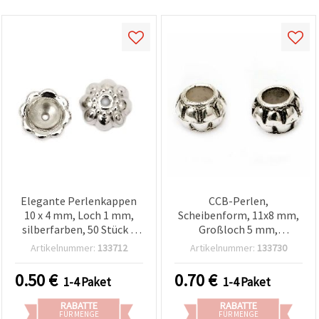
Elegante Perlenkappen
CCB-Perlen,
10 x 4 mm, Loch 1 mm,
Scheibenform, 11x8 mm,
silberfarben, 50 Stück –
Großloch 5 mm,
Schmuckzubehör für
silberfarben – 20 Stück
Artikelnummer:
133712
Artikelnummer:
133730
Schmuckherstellung und
dekorative Abschlüsse
0.50
€
0.70
€
1-4 Paket
1-4 Paket
RABATTE
RABATTE
FÜR MENGE
FÜR MENGE