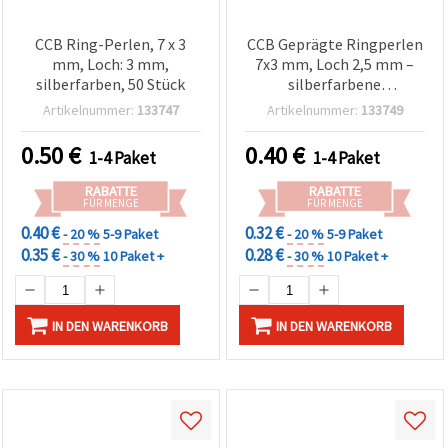
CCB Ring-Perlen, 7 x 3
CCB Geprägte Ringperlen
mm, Loch: 3 mm,
7x3 mm, Loch 2,5 mm –
silberfarben, 50 Stück
silberfarbene
metallisierte
Artikelnummer:
133747
Artikelnummer:
133749
Beschichtung, 50 Stück,
Spacer für Armbänder &
0.50
€
0.40
€
1-4 Paket
1-4 Paket
Halsketten
RABATTE
RABATTE
FÜR MENGE
FÜR MENGE
0.40 €
0.32 €
- 20 %
5-9 Paket
- 20 %
5-9 Paket
0.35 €
0.28 €
- 30 %
10 Paket +
- 30 %
10 Paket +
IN DEN WARENKORB
IN DEN WARENKORB