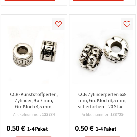
CCB-Kunststoffperlen,
CCB Zylinderperlen 6x8
Zylinder, 9 x 7 mm,
mm, Großloch 3,5 mm,
Großloch 4,5 mm,
silberfarben – 20 Stück,
silberfarben – 20 Stück
für Schmuckherstellung,
Artikelnummer:
133734
Artikelnummer:
133729
Armbänder, Halsketten &
als Zwischenperlen
0.50
€
0.50
€
1-4 Paket
1-4 Paket