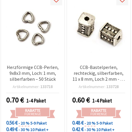
Herzförmige CCB-Perlen,
CCB-Bastelperlen,
9x8x3 mm, Loch: 1 mm,
rechteckig, silberfarben,
silberfarben – 50 Stück
11 x 8 mm, Loch 2 mm - 10
Stück
Artikelnummer:
133718
Artikelnummer:
133728
0.70
€
0.60
€
1-4 Paket
1-4 Paket
RABATTE
RABATTE
FÜR MENGE
FÜR MENGE
0.56 €
0.48 €
- 20 %
5-9 Paket
- 20 %
5-9 Paket
0.49 €
0.42 €
- 30 %
10 Paket +
- 30 %
10 Paket +