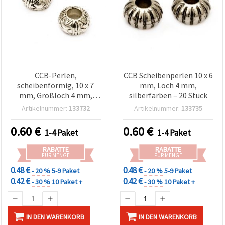
CCB-Perlen,
CCB Scheibenperlen 10 x 6
scheibenförmig, 10 x 7
mm, Loch 4 mm,
mm, Großloch 4 mm,
silberfarben – 20 Stück
silberfarben – 20 Stück
Artikelnummer:
133732
Artikelnummer:
133735
0.60
€
0.60
€
1-4 Paket
1-4 Paket
RABATTE
RABATTE
FÜR MENGE
FÜR MENGE
0.48 €
0.48 €
- 20 %
5-9 Paket
- 20 %
5-9 Paket
0.42 €
0.42 €
- 30 %
10 Paket +
- 30 %
10 Paket +
IN DEN WARENKORB
IN DEN WARENKORB