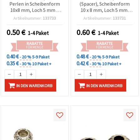
Perlen in Scheibenform
(Spacer), Scheibenform
10x8 mm, Loch 5 mm –
10 x 8 mm, Loch 5 mm,
silberfarben, 20 Stück für
silberfarben – Packung
Artikelnummer:
133733
Artikelnummer:
133731
elegante DIY-
mit 20 Stück
Schmuckkreationen
0.50
€
0.60
€
1-4 Paket
1-4 Paket
RABATTE
RABATTE
FÜR MENGE
FÜR MENGE
0.40 €
0.48 €
- 20 %
5-9 Paket
- 20 %
5-9 Paket
0.35 €
0.42 €
- 30 %
10 Paket +
- 30 %
10 Paket +
IN DEN WARENKORB
IN DEN WARENKORB