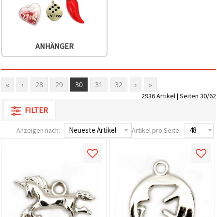
ANHÄNGER
«
‹
28
29
30
31
32
›
»
2936 Artikel | Seiten 30/62
FILTER
Anzeigen nach:
Artikel pro Seite: