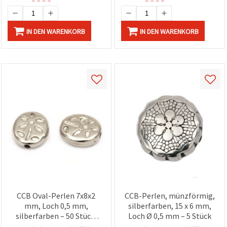
IN DEN WARENKORB
IN DEN WARENKORB
CCB Oval-Perlen 7x8x2
CCB-Perlen, münzförmig,
mm, Loch 0,5 mm,
silberfarben, 15 x 6 mm,
silberfarben – 50 Stück,
Loch Ø 0,5 mm – 5 Stück
für Schmuckherstellung &