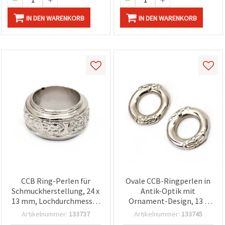
IN DEN WARENKORB
IN DEN WARENKORB
CCB Ring-Perlen für
Ovale CCB-Ringperlen in
Schmuckherstellung, 24 x
Antik-Optik mit
13 mm, Lochdurchmesser
Ornament-Design, 13 x
18 mm, silberfarben – 2
2,5 mm, Großloch 7 mm,
Artikelnummer:
133737
Artikelnummer:
133745
Stück
silberfarben, 50 Stück