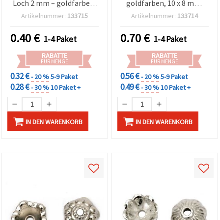
Loch 2 mm – goldfarben,
goldfarben, 10 x 8 mm,
10 Stk. für dekorative &
Loch: 1 mm – 20 Stück
Artikelnummer:
133715
Artikelnummer:
133714
stilvolle
Schmuckabschlüsse
0.40
€
0.70
€
1-4 Paket
1-4 Paket
RABATTE
RABATTE
FÜR MENGE
FÜR MENGE
0.32 €
0.56 €
- 20 %
5-9 Paket
- 20 %
5-9 Paket
0.28 €
0.49 €
- 30 %
10 Paket +
- 30 %
10 Paket +
IN DEN WARENKORB
IN DEN WARENKORB