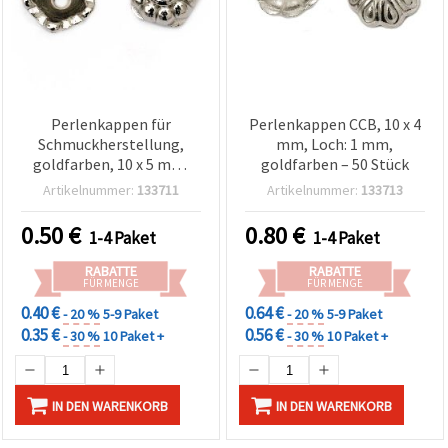
Perlenkappen für
Perlenkappen CCB, 10 x 4
Schmuckherstellung,
mm, Loch: 1 mm,
goldfarben, 10 x 5 mm,
goldfarben – 50 Stück
Loch 1 mm, 50er Pack
Artikelnummer:
133711
Artikelnummer:
133713
0.50
€
0.80
€
1-4 Paket
1-4 Paket
RABATTE
RABATTE
FÜR MENGE
FÜR MENGE
0.40 €
0.64 €
- 20 %
5-9 Paket
- 20 %
5-9 Paket
0.35 €
0.56 €
- 30 %
10 Paket +
- 30 %
10 Paket +
IN DEN WARENKORB
IN DEN WARENKORB