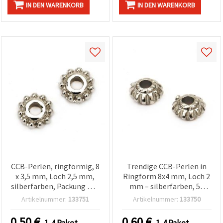
IN DEN WARENKORB
IN DEN WARENKORB
CCB-Perlen, ringförmig, 8
Trendige CCB-Perlen in
x 3,5 mm, Loch 2,5 mm,
Ringform 8x4 mm, Loch 2
silberfarben, Packung mit
mm – silberfarben, 50
50 Stück
Stück für DIY-Schmuck &
Artikelnummer:
133751
Artikelnummer:
133750
Bastelbedarf
0.50
€
0.60
€