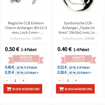
Magische CCB Einhorn
Symbolische CCB-
Charm-Anhänger 20×11×3
Anhänger „Taube im
mm, Loch 2 mm –
Kreis“ 19x16x2 mm, Loch
silberfarben, 20 Stück für
2 mm – silberfarben, 20
Artikelnummer:
133971
Artikelnummer:
133968
DIY-Schmuckherstellung
Stück, für
friedensinspirierte
0.50
€
0.40
€
1-4 Paket
1-4 Paket
Schmuckherstellung &
Basteln
RABATTE
RABATTE
FÜR MENGE
FÜR MENGE
0.40 €
0.32 €
- 20 %
5-9 Paket
- 20 %
5-9 Paket
0.35 €
0.28 €
- 30 %
10 Paket +
- 30 %
10 Paket +
IN DEN WARENKORB
IN DEN WARENKORB