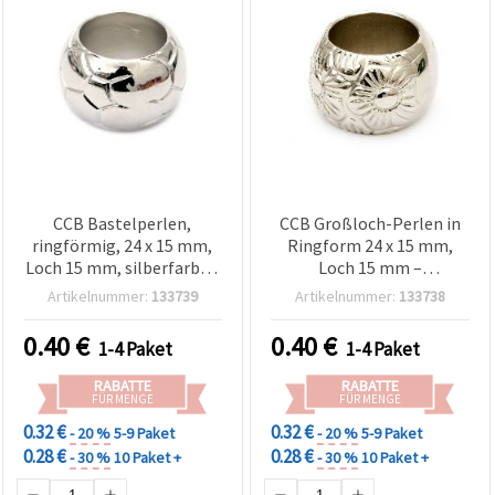
CCB Bastelperlen,
CCB Großloch-Perlen in
ringförmig, 24 x 15 mm,
Ringform 24 x 15 mm,
Loch 15 mm, silberfarben
Loch 15 mm –
– 2 Stück
silberfarben, 2 Stück für
Artikelnummer:
133739
Artikelnummer:
133738
ausdrucksstarke
Schmuckkreationen
0.40
€
0.40
€
1-4 Paket
1-4 Paket
RABATTE
RABATTE
FÜR MENGE
FÜR MENGE
0.32 €
0.32 €
- 20 %
5-9 Paket
- 20 %
5-9 Paket
0.28 €
0.28 €
- 30 %
10 Paket +
- 30 %
10 Paket +