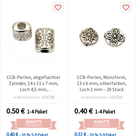
CCB-Perlen, abgeflachter
CCB-Perlen, Münzform,
Zylinder, 14 x 11 x 7 mm,
13 x 6 mm, silberfarben,
Loch 4,5 mm,
Loch 1 mm – 20 Stück
silberfarben, 10 Stück
Artikelnummer:
133726
Artikelnummer:
133720
0.50
€
0.40
€
1-4 Paket
1-4 Paket
RABATTE
RABATTE
FÜR MENGE
FÜR MENGE
0.40 €
0.32 €
- 20 %
5-9 Paket
- 20 %
5-9 Paket