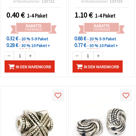
Artikelnummer:
133722
Artikelnummer:
133723
Basteln
0.40
€
1.10
€
1-4 Paket
1-4 Paket
RABATTE
RABATTE
FÜR MENGE
FÜR MENGE
0.32 €
0.88 €
- 20 %
5-9 Paket
- 20 %
5-9 Paket
0.28 €
0.77 €
- 30 %
10 Paket +
- 30 %
10 Paket +
IN DEN WARENKORB
IN DEN WARENKORB