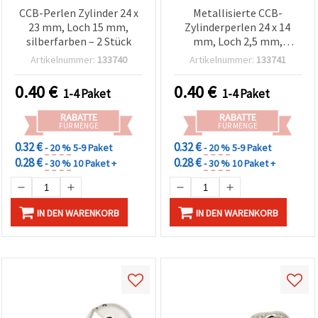
CCB-Perlen Zylinder 24 x
Metallisierte CCB-
23 mm, Loch 15 mm,
Zylinderperlen 24 x 14
silberfarben – 2 Stück
mm, Loch 2,5 mm,
silberfarben, 2er-Set, für
Artikelnummer:
133740
Artikelnummer:
133741
Schmuckherstellung,
Armbänder und Ketten
0.40
€
0.40
€
1-4 Paket
1-4 Paket
RABATTE
RABATTE
FÜR MENGE
FÜR MENGE
0.32 €
0.32 €
- 20 %
5-9 Paket
- 20 %
5-9 Paket
0.28 €
0.28 €
- 30 %
10 Paket +
- 30 %
10 Paket +
IN DEN WARENKORB
IN DEN WARENKORB