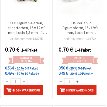
CCB Figuren-Perlen,
CCB-Perlen in
silberfarben, 15 x 12 x 9
Figurenform, 15x12x9
mm, Loch: 1,5 mm – 10
mm, Loch 1 mm,
Stück
silberfarben - 10 Stück
Artikelnummer:
133725
Artikelnummer:
133724
0.70
€
0.70
€
1-4 Paket
1-4 Paket
RABATTE
RABATTE
FÜR MENGE
FÜR MENGE
0.56 €
0.56 €
- 20 %
5-9 Paket
- 20 %
5-9 Paket
0.49 €
0.49 €
- 30 %
10 Paket +
- 30 %
10 Paket +
IN DEN WARENKORB
IN DEN WARENKORB