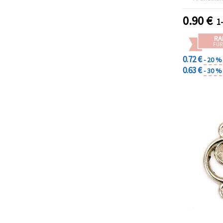
S
0.90
€
1
RA
FÜR
0.72 €
- 20 %
0.63 €
- 30 %