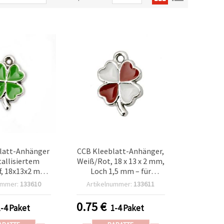
latt-Anhänger
CCB Kleeblatt-Anhänger,
allisiertem
Weiß/Rot, 18 x 13 x 2 mm,
f, 18x13x2 mm,
Loch 1,5 mm – für
 mm, grün – 5
Schmuckherstellung,
ummer:
133610
Artikelnummer:
133611
Stück
Armbänder, Halsketten
und Martenitsa, Set mit 5
0.75
€
1-4 Paket
1-4 Paket
Stück