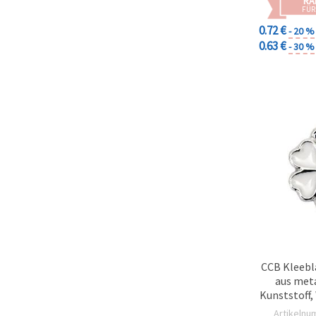
RA
FÜR
0.72 €
- 20 %
0.63 €
- 30 %
CCB Kleebl
aus met
Kunststoff,
mm, Loch
Artikelnu