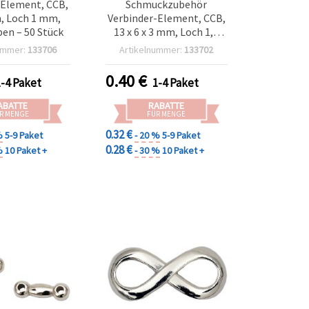
-Element, CCB,
Schmuckzubehör
, Loch 1 mm,
Verbinder-Element, CCB,
ben – 50 Stück
13 x 6 x 3 mm, Loch 1,5
mm, silberfarben – 50
ummer:
133706
Artikelnummer:
133702
Stück
0.40
€
1-4 Paket
1-4 Paket
ABATTE
RABATTE
R MENGE
FÜR MENGE
0.32 €
%
5-9 Paket
- 20 %
5-9 Paket
0.28 €
%
10 Paket +
- 30 %
10 Paket +