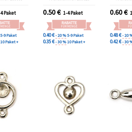
tück
für Schmu
Armbänder,
0.50
€
0.60
€
-4 Paket
1-4 Paket
Baste
BATTE
RABATTE
R
 MENGE
FÜR MENGE
FÜ
0.40 €
0.48 €
5-9 Paket
- 20 %
5-9 Paket
- 20 
0.35 €
0.42 €
10 Paket +
- 30 %
10 Paket +
- 30 