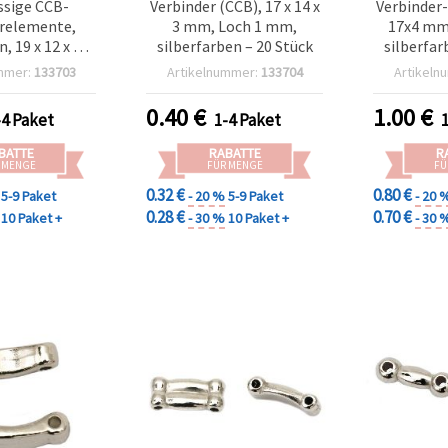
ssige CCB-
Verbinder (CCB), 17 x 14 x
Verbinder
relemente,
3 mm, Loch 1 mm,
17x4 mm
, 19 x 12 x 3,5
silberfarben – 20 Stück
silberfar
ng 1,5 mm –
mmer:
133703
Artikelnummer:
133704
Artikeln
er-Set
0.40
€
1.00
€
-4 Paket
1-4 Paket
BATTE
RABATTE
R
 MENGE
FÜR MENGE
FÜ
0.32 €
0.80 €
5-9 Paket
- 20 %
5-9 Paket
- 20 
0.28 €
0.70 €
10 Paket +
- 30 %
10 Paket +
- 30 