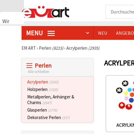
Wir
verwenden
MENU
NEU
ANGEBO
Cookies
🍪 Wir
verwenden
EM ART
›
Perlen
(8215)
›
Acrylperlen
(2935)
Cookies
und
ACRYLPE
ähnliche
Perlen
Technologien,
um das
Alle schließen
ordnungsgemäße
Funktionieren
Acrylperlen
(2935)
der Website
Holzperlen
(1320)
sicherzustellen,
Ihr
Metallperlen, Anhänger &
Nutzungserlebnis
Charms
(1647)
zu
Glasperlen
verbessern
(1776)
und, mit
Dekorative Perlen
(537)
Ihrer
Einwilligung,
ACRYLK
den
Datenverkehr