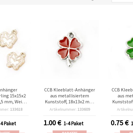
nhänger
CCB Kleeblatt-Anhänger
CCB Kleeb
ling 15x15x2
aus metallisiertem
aus met
,5 mm, Weiß –
Kunststoff, 18x13x2 mm,
Kunststof
Stück
Loch 1,5 mm, Rot – 5
Loch 1,5
mmer:
133618
Artikelnummer:
133609
Artikeln
Stück
1.00
€
0.75
€
-4 Paket
1-4 Paket