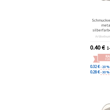
Schmuckve
metal
silberfar
Loch 
Artikelnu
Armbänder 
Packung 
0.40
€
1
RA
FÜR
0.32 €
- 20 %
0.28 €
- 30 %