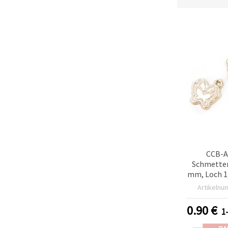
CCB-A
Schmetter
mm, Loch 1
5 
Artikelnu
0.90
€
1