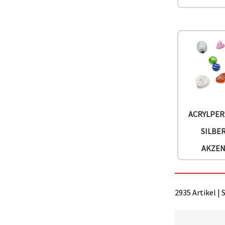
können Sie
jederzeit
ändern
oder
widerrufen.
Impressum
Datenschutzerklärung
Cookie-
Richtlinie
Alle
akzeptieren
ACRYLPER
Cookie-
SILBE
Einstellungen
AKZE
2935 Artikel | 