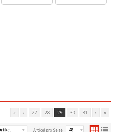
«
‹
27
28
29
30
31
›
»
Artikel pro Seite: