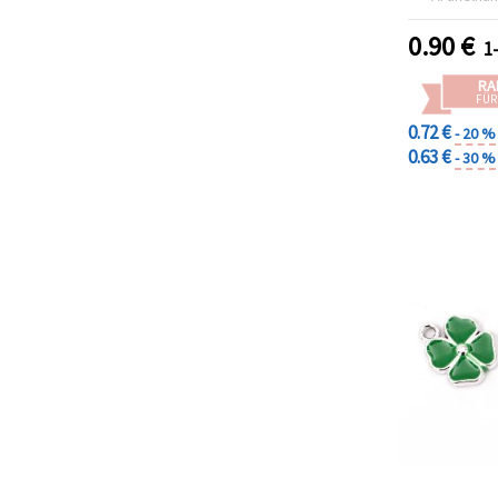
mm, weiß
0.90
€
1
RA
FÜR
0.72 €
- 20 %
0.63 €
- 30 %