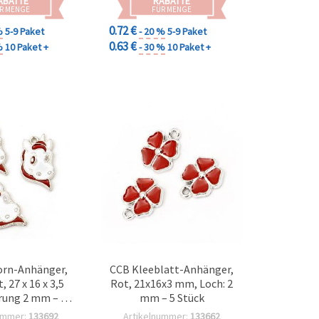
ABATTE
RABATTE
R MENGE
FÜR MENGE
0.72 €
%
5-9 Paket
- 20 %
5-9 Paket
0.63 €
%
10 Paket +
- 30 %
10 Paket +
orn-Anhänger,
CCB Kleeblatt-Anhänger,
 27 x 16 x 3,5
Rot, 21x16x3 mm, Loch: 2
ung 2 mm – 5
mm – 5 Stück
ück, für
ummer:
133692
Artikelnummer:
133662