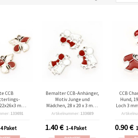
te CCB
Bemalter CCB-Anhänger,
CCB Cha
terlings-
Motiv Junge und
Hund, 19
22x26x3 mm,
Mädchen, 28 x 20 x 3 mm,
Loch 3 mm,
– Weiß-Rot, 5
Loch 2,5 mm, weiß/rot,
mmer:
133691
Artikelnummer:
133689
Artikeln
 kreative und
silberfarben – 5 Stück
lige DIY-
1.40
€
0.90
€
-4 Paket
1-4 Paket
esigns und
lprojekte