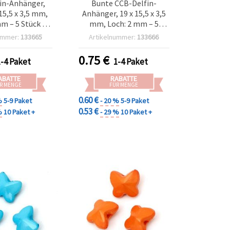
in-Anhänger,
Bunte CCB-Delfin-
 15,5 x 3,5 mm,
Anhänger, 19 x 15,5 x 3,5
m – 5 Stück |
mm, Loch: 2 mm – 5
zubehör für
Stück, Farbmix
ummer:
133665
Artikelnummer:
133666
eln & DIY
0.75
€
1-4 Paket
1-4 Paket
ABATTE
RABATTE
R MENGE
FÜR MENGE
0.60 €
%
5-9 Paket
- 20 %
5-9 Paket
0.53 €
%
10 Paket +
- 29 %
10 Paket +