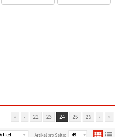
«
‹
22
23
24
25
26
›
»
Artikel pro Seite: