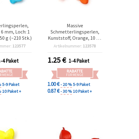
rlingsperlen,
Massive
x 6 mm, Loch: 1
Schmetterlingsperlen,
50 g (~210 Stk.)
Kunststoff, Orange, 10 x 6
mm, Loch: 1 mm, für
ummer:
123577
Artikelnummer:
123578
Armbänder, Halsketten &
Kinderbasteln – 50 g (ca.
1.25
€
1-4 Paket
1-4 Paket
210 Stk.)
ABATTE
RABATTE
R MENGE
FÜR MENGE
1.00 €
%
5-9 Paket
- 20 %
5-9 Paket
0.87 €
%
10 Paket +
- 30 %
10 Paket +