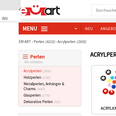
Wir
verwenden
MENU
NEU
ANGEBO
Cookies
🍪 Wir
verwenden
EM ART
›
Perlen
(8215)
›
Acrylperlen
(2935)
Cookies
und
ACRYLPE
ähnliche
Perlen
Technologien,
um das
Alle schließen
ordnungsgemäße
Funktionieren
Acrylperlen
(2935)
der Website
Holzperlen
(1320)
sicherzustellen,
Ihr
Metallperlen, Anhänger &
Nutzungserlebnis
Charms
(1647)
zu
Glasperlen
verbessern
(1776)
und, mit
Dekorative Perlen
(537)
Ihrer
Einwilligung,
ACRYLK
den
Datenverkehr