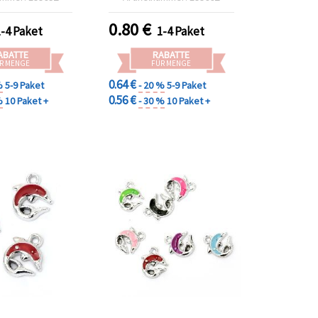
erstellung &
asteln
0.80
€
1-4 Paket
1-4 Paket
ABATTE
RABATTE
R MENGE
FÜR MENGE
0.64 €
%
5-9 Paket
- 20 %
5-9 Paket
0.56 €
%
10 Paket +
- 30 %
10 Paket +