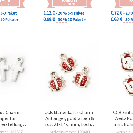
BATTE
RABATTE
R
 MENGE
FÜR MENGE
FÜ
1.12 €
0.72 €
5-9 Paket
- 20 %
5-9 Paket
- 20 
0.98 €
0.63 €
10 Paket +
- 30 %
10 Paket +
- 30 
uz Charm-
CCB Marienkäfer Charm-
CCB Einh
ger für
Anhänger, goldfarben &
Weiß-Rot,
erstellung,
rot, 21x17x5 mm, Loch 2
mm, Bohr
mm, Loch 1,5
mm – 5 Stück
St
mmer:
133687
Artikelnummer:
133683
Artikeln