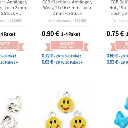
att-Anhänger,
CCB Kleeblatt-Anhänger,
CCB Delf
m, Loch 2 mm
Weiß, 21x16x3 mm, Loch
Rot, 19 x
 5 Stück –
2 mm – 5 Stück
Loch 2 m
nger für DIY-
Schmuck
mmer:
133663
Artikelnummer:
133661
Artikeln
erstellung
Bast
0.90
€
0.75
€
-4 Paket
1-4 Paket
BATTE
RABATTE
R
 MENGE
FÜR MENGE
FÜ
0.72 €
0.60 €
5-9 Paket
- 20 %
5-9 Paket
- 20 
0.63 €
0.53 €
10 Paket +
- 30 %
10 Paket +
- 29 