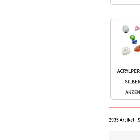
können Sie
jederzeit
ändern
oder
widerrufen.
Impressum
Datenschutzerklärung
Cookie-
Richtlinie
Alle
akzeptieren
ACRYLPER
Cookie-
SILBE
Einstellungen
AKZE
2935 Artikel | 