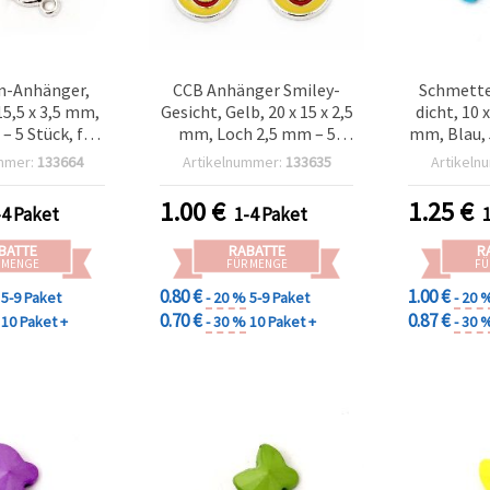
in-Anhänger,
CCB Anhänger Smiley-
Schmette
15,5 x 3,5 mm,
Gesicht, Gelb, 20 x 15 x 2,5
dicht, 10 
– 5 Stück, für
mm, Loch 2,5 mm – 5
mm, Blau, 
rstellung &
Stück, für
mmer:
133664
Artikelnummer:
133635
Artikeln
steln
Schmuckherstellung &
Basteln
1.00
€
1.25
€
-4 Paket
1-4 Paket
BATTE
RABATTE
R
 MENGE
FÜR MENGE
FÜ
0.80 €
1.00 €
5-9 Paket
- 20 %
5-9 Paket
- 20 
0.70 €
0.87 €
10 Paket +
- 30 %
10 Paket +
- 30 