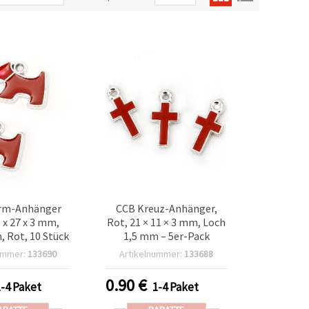
rm-Anhänger
CCB Kreuz-Anhänger,
 x 27 x 3 mm,
Rot, 21 × 11 × 3 mm, Loch
 Rot, 10 Stück
1,5 mm – 5er-Pack
ummer:
133690
Artikelnummer:
133688
0.90
€
1-4 Paket
1-4 Paket