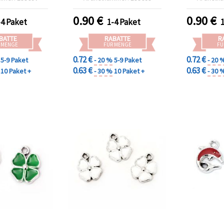
 – 5er-Pack
Schmuckh
B
0.90
€
0.90
€
-4 Paket
1-4 Paket
BATTE
RABATTE
R
 MENGE
FÜR MENGE
FÜ
0.72 €
0.72 €
5-9 Paket
- 20 %
5-9 Paket
- 20 
0.63 €
0.63 €
10 Paket +
- 30 %
10 Paket +
- 30 