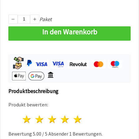
können Sie
jederzeit
ändern
oder
Paket
widerrufen.
Impressum
In den Warenkorb
Datenschutzerklärung
Cookie-
Richtlinie
Alle
akzeptieren
Cookie-
Einstellungen
Produktbeschreibung
Produkt bewerten:
1 Stern
2 Sterne
3 Sterne
4 Sterne
5 Sterne
Bewertung
5.00
/
5
Absender
1
Bewertungen.