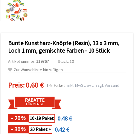
zu
analysieren
sowie
relevantere
Inhalte und
Werbung
anzuzeigen,
auch mit
Bunte Kunstharz-Knöpfe (Resin), 13 x 3 mm,
Unterstützung
unserer
Loch 1 mm, gemischte Farben - 10 Stück
Partner für
Analyse
Artikelnummer:
119367
Stück: 10
und
Marketing.
Zur Wunschliste hinzufügen
Sie können
alle
Preis:
0.60 €
Cookies
1-9 Paket
inkl. MwSt. evtl. zzgl. Versand
akzeptieren,
ablehnen
oder Ihre
RABATTE
Auswahl in
FÜR MENGE
den
Einstellungen
individuell
- 20
0.48 €
%
10-19 Paket
festlegen.
Ihre
- 30
0.42 €
%
20 Paket +
Einwilligung