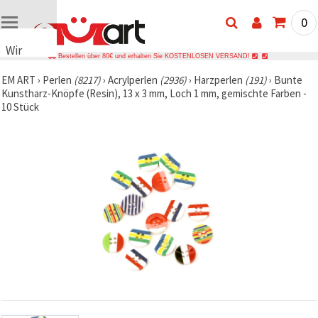
0
Wir
Bestellen über 80€ und erhalten Sie KOSTENLOSEN VERSAND!
verwenden
EM ART
›
Perlen
(8217)
›
Acrylperlen
(2936)
›
Harzperlen
(191)
›
Bunte
Cookies
Kunstharz-Knöpfe (Resin), 13 x 3 mm, Loch 1 mm, gemischte Farben -
🍪 Wir
10 Stück
verwenden
Cookies
und
ähnliche
Technologien,
um das
ordnungsgemäße
Funktionieren
der Website
sicherzustellen,
Ihr
Nutzungserlebnis
zu
verbessern
und, mit
Ihrer
Einwilligung,
den
Datenverkehr