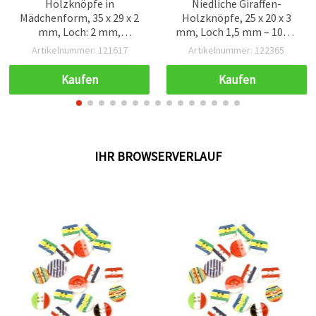
Holzknöpfe in
Niedliche Giraffen-
Mädchenform, 35 x 29 x 2
Holzknöpfe, 25 x 20 x 3
mm, Loch: 2 mm,
mm, Loch 1,5 mm – 10er-
gemischte Farben – 10
Pack für DIY- &
Artikelnummer: 121617
Artikelnummer: 122365
Stück
Bastelprojekte
Kaufen
Kaufen
IHR BROWSERVERLAUF