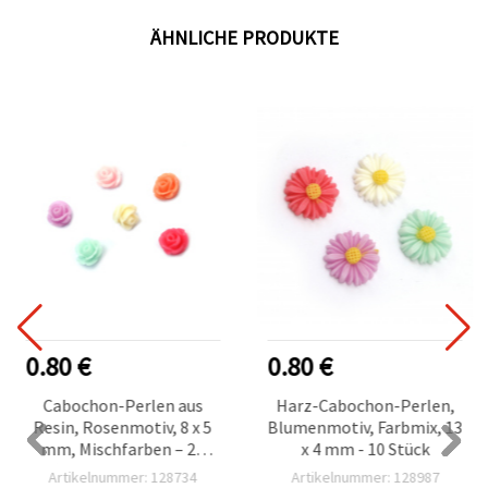
ÄHNLICHE PRODUKTE
0.80 €
0.80 €
Cabochon-Perlen aus
Harz-Cabochon-Perlen,
Resin, Rosenmotiv, 8 x 5
Blumenmotiv, Farbmix, 13
mm, Mischfarben – 20
x 4 mm - 10 Stück
Stück
Artikelnummer: 128734
Artikelnummer: 128987