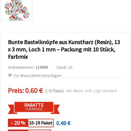
zu
analysieren
sowie
relevantere
Inhalte und
Werbung
anzuzeigen,
auch mit
Bunte Bastelknöpfe aus Kunstharz (Resin), 13
Unterstützung
unserer
x 3 mm, Loch 1 mm – Packung mit 10 Stück,
Partner für
Farbmix
Analyse
und
Marketing.
Artikelnummer:
119369
Stück: 10
Sie können
Zur Wunschliste hinzufügen
alle
Cookies
akzeptieren,
Preis:
0.60 €
1-9 Paket
inkl. MwSt. evtl. zzgl. Versand
ablehnen
oder Ihre
Auswahl in
RABATTE
den
FÜR MENGE
Einstellungen
individuell
festlegen.
- 20
0.48 €
%
10-19 Paket
Ihre
Einwilligung