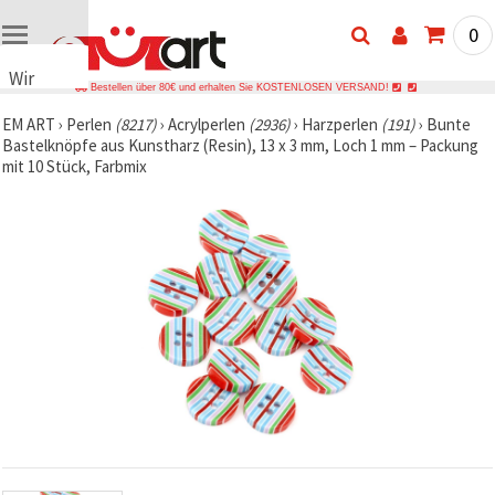
0
Wir
Bestellen über 80€ und erhalten Sie KOSTENLOSEN VERSAND!
verwenden
EM ART
›
Perlen
(8217)
›
Acrylperlen
(2936)
›
Harzperlen
(191)
›
Bunte
Cookies
Bastelknöpfe aus Kunstharz (Resin), 13 x 3 mm, Loch 1 mm – Packung
🍪 Wir
mit 10 Stück, Farbmix
verwenden
Cookies
und
ähnliche
Technologien,
um das
ordnungsgemäße
Funktionieren
der Website
sicherzustellen,
Ihr
Nutzungserlebnis
zu
verbessern
und, mit
Ihrer
Einwilligung,
den
Datenverkehr