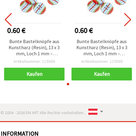
0.60 €
0.60 €
Bunte Bastelknöpfe aus
Bunte Bastelknöpfe aus
Kunstharz (Resin), 13 x 3
Kunstharz (Resin), 13 x 3
mm, Loch 1 mm –
mm, Loch 1 mm –
Packung mit 10 Stück,
Packung mit 10 Stück,
Artikelnummer: 119369
Artikelnummer: 119369
Farbmix
Farbmix
Kaufen
Kaufen
© 2004 - 2026 EM ART Alle Rechte vorbehalten..
INFORMATION