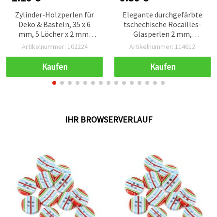
Zylinder-Holzperlen für
Elegante durchgefärbte
Deko & Basteln, 35 x 6
tschechische Rocailles-
mm, 5 Löcher x 2 mm,
Glasperlen 2 mm,
Naturholzfarbe, 10 Stück
perlmatt, helles
Artikelnummer: 102224
Artikelnummer: 114612
Austergrau – ideal für
Schmuckherstellung,
Kaufen
Kaufen
Stickerei & DIY-Basteln –
15 g (~2050 Stk.)
IHR BROWSERVERLAUF