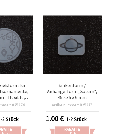
Gießform für
Silikonform /
tsornamente,
Anhängerform „Saturn“,
m – flexible,
45 x 35 x 6 mm
wendbare Form
ummer:
825374
Artikelnummer:
825375
n/Epoxidharz,
 Gips, DIY
1.00
€
1-2 Stück
1-2 Stück
achtsdeko
ABATTE
RABATTE
R MENGE
FÜR MENGE