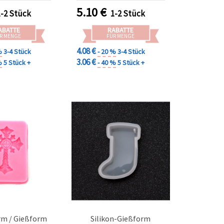
al für maritime
Resin/Epoxidharz, Ton &
5.10
€
1-2 Stück
1-2 Stück
telprojekte
Seifengießen
ABATTE
RABATTE
R MENGE
FÜR MENGE
4.08 €
%
3-4 Stück
- 20 %
3-4 Stück
3.06 €
%
5 Stück +
- 40 %
5 Stück +
rm / Gießform
Silikon-Gießform