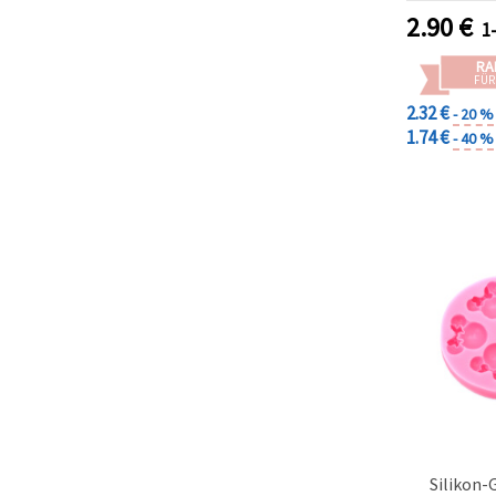
2.90
€
1
RA
FÜR
2.32 €
- 20 %
1.74 €
- 40 %
Silikon-