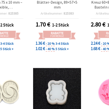
75 x 10 mm –
Blätter-Design, 89×57×5
Kreuz 60×
xible,
mm
Basteln 
endbare Form
mmer:
825385
Artikelnummer:
825383
Artikeln
harz/UV-Harz,
Clay, Seife,
1.70
€
2.80
€
-2 Stück
1-2 Stück
achs, DIY-
teln &
BATTE
RABATTE
R
erstellung
 MENGE
FÜR MENGE
FÜ
1.36 €
2.24 €
3-4 Stück
- 20 %
3-4 Stück
- 20 
1.02 €
1.68 €
5 Stück +
- 40 %
5 Stück +
- 40 