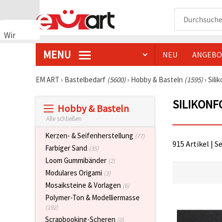
Wir
verwenden
MENU
NEU
ANGEBO
Cookies
🍪 Wir
verwenden
EM ART
›
Bastelbedarf
(5600)
›
Hobby & Basteln
(1595)
›
Sili
Cookies
und
SILIKONF
ähnliche
Hobby & Basteln
Technologien,
um das
Alle schließen
ordnungsgemäße
Funktionieren
Kerzen- & Seifenherstellung
(77)
der Website
915 Artikel | S
Farbiger Sand
(35)
sicherzustellen,
Ihr
Loom Gummibänder
(2)
Nutzungserlebnis
Modulares Origami
(3)
zu
verbessern
Mosaiksteine & Vorlagen
(6)
und, mit
Polymer-Ton & Modelliermasse
Ihrer
Einwilligung,
(192)
den
Scrapbooking-Scheren
(0)
Datenverkehr