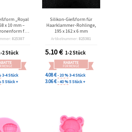
ießform „Royal
Silikon-Gießform für
68 x 10 mm –
Haarklammer-Rohlinge,
Kronenform für
195 x 162 x 6 mm
rz, UV-Resin,
ummer:
825387
Artikelnummer:
825381
ay, Seife & DIY-
asteln
5.10
€
1-2 Stück
1-2 Stück
ABATTE
RABATTE
R MENGE
FÜR MENGE
4.08 €
%
3-4 Stück
- 20 %
3-4 Stück
3.06 €
%
5 Stück +
- 40 %
5 Stück +