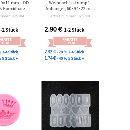
89×11 mm – DIY
Weihnachtsstrumpf-
& Epoxidharz
Anhänger, 60×94×22 mm
– DIY Form für
ummer:
825384
Artikelnummer:
825380
Epoxidharz, UV-Harz &
Polymer Clay Schmuck &
2.90
€
1-2 Stück
1-2 Stück
Ornamente
ABATTE
RABATTE
R MENGE
FÜR MENGE
2.32 €
%
3-4 Stück
- 20 %
3-4 Stück
1.74 €
%
5 Stück +
- 40 %
5 Stück +