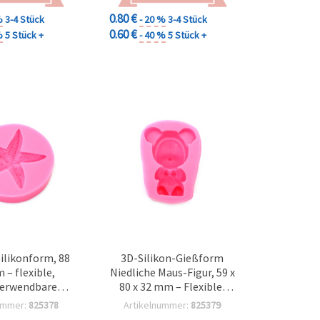
0.80 €
%
3-4 Stück
- 20 %
3-4 Stück
0.60 €
%
5 Stück +
- 40 %
5 Stück +
ilikonform, 88
3D-Silikon-Gießform
 – flexible,
Niedliche Maus-Figur, 59 x
verwendbare
80 x 32 mm – Flexible,
ür Epoxid-/UV-
wiederverwendbare DIY-
ummer:
825378
Artikelnummer:
825379
ymer Clay und
Bastelform für