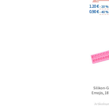
1.20 €
- 20 %
0.90 €
- 40 %
Silikon-
Emojis, 18
Artikelnu