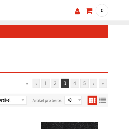
0
«
‹
1
2
3
4
5
›
»
Artikel pro Seite: