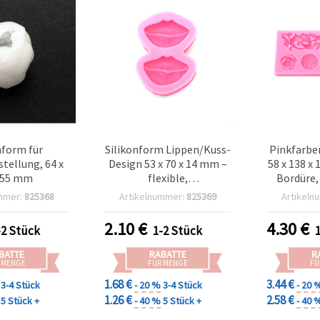
nform für
Silikonform Lippen/Kuss-
Pinkfarbe
tellung, 64 x
Design 53 x 70 x 14 mm –
58 x 138 x
 55 mm
flexible,
Bordüre,
wiederverwendbare
Schleife
mmer:
825368
Artikelnummer:
825369
Artikeln
Gießform für
flexible
Resin/Epoxidharz, UV-
Mehrfac
2.10
€
4.30
€
-2 Stück
1-2 Stück
Harz, Polymer-Knete &
für 
Seife, DIY-Basteln
Resin/
BATTE
RABATTE
R
Polymer 
 MENGE
FÜR MENGE
FÜ
Tor
1.68 €
3.44 €
3-4 Stück
- 20 %
3-4 Stück
- 20 
1.26 €
2.58 €
5 Stück +
- 40 %
5 Stück +
- 40 