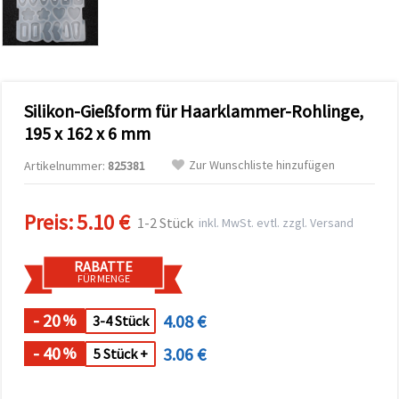
zu
analysieren
sowie
relevantere
Inhalte und
Werbung
anzuzeigen,
Silikon-Gießform für Haarklammer-Rohlinge,
auch mit
Unterstützung
195 x 162 x 6 mm
unserer
Partner für
Zur Wunschliste hinzufügen
Artikelnummer:
825381
Analyse
und
Marketing.
Preis:
5.10 €
Sie können
1-2 Stück
inkl. MwSt. evtl. zzgl. Versand
alle
Cookies
akzeptieren,
RABATTE
ablehnen
FÜR MENGE
oder Ihre
Auswahl in
- 20
4.08 €
%
den
3-4 Stück
Einstellungen
individuell
- 40
3.06 €
%
5 Stück +
festlegen.
Ihre
Einwilligung