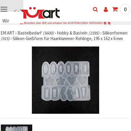
0
Wir
Bestellen über 80€ und erhalten Sie KOSTENLOSEN VERSAND!
verwenden
EM ART
›
Bastelbedarf
(5600)
›
Hobby & Basteln
(1595)
›
Silikonformen
Cookies
(915)
›
Silikon-Gießform für Haarklammer-Rohlinge, 195 x 162 x 6 mm
🍪 Wir
verwenden
Cookies
und
ähnliche
Technologien,
um das
ordnungsgemäße
Funktionieren
der Website
sicherzustellen,
Ihr
Nutzungserlebnis
zu
verbessern
und, mit
Ihrer
Einwilligung,
den
Datenverkehr