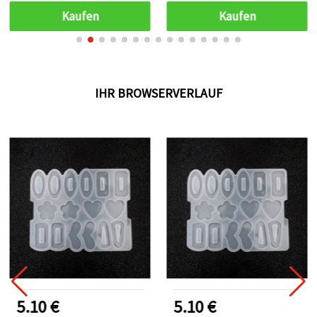
Tortendeko, Harz
Polymer Clay und DIY-
Kaufen
Kaufen
(Epoxidharz),
Basteln – sortiert
Modelliermasse (Polymer
(gemischt)
Clay) und
Seifenherstellung
IHR BROWSERVERLAUF
5.10 €
5.10 €