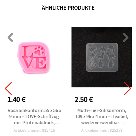
ÄHNLICHE PRODUKTE
1.40 €
2.50 €
Rosa Silikonform 55 x 56 x
Multi-Tier-Silikonform,
9 mm – LOVE-Schriftzug
109 x 96 x 4 mm – flexibel,
mit Pfotenabdruck,
wiederverwendbar –
rechteckig, Tiermotiv –
Tiermotive für Resin,
Artikelnummer: 825426
Artikelnummer: 825278
für Fondant, Schokolade,
Epoxidharz, UV-Resin,