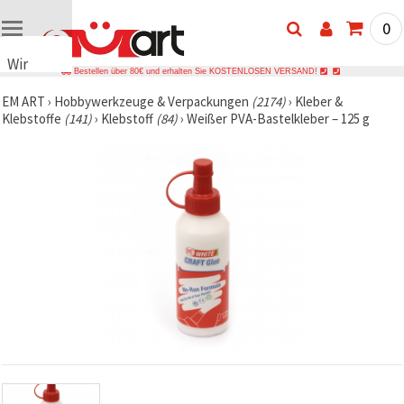
0
Wir
Bestellen über 80€ und erhalten Sie KOSTENLOSEN VERSAND!
verwenden
EM ART
›
Hobbywerkzeuge & Verpackungen
(2174)
›
Kleber &
Cookies
Klebstoffe
(141)
›
Klebstoff
(84)
›
Weißer PVA-Bastelkleber – 125 g
🍪 Wir
verwenden
Cookies
und
ähnliche
Technologien,
um das
ordnungsgemäße
Funktionieren
der Website
sicherzustellen,
Ihr
Nutzungserlebnis
zu
verbessern
und, mit
Ihrer
Einwilligung,
den
Datenverkehr