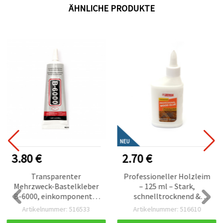
ÄHNLICHE PRODUKTE
NEU
3.80 €
2.70 €
Transparenter
Professioneller Holzleim
Mehrzweck-Bastelkleber
– 125 ml – Stark,
B-6000, einkomponentig
schnelltrocknend &
– 50 ml
dauerhaft | Holzkleber für
Artikelnummer: 516533
Artikelnummer: 516610
Holzverbindungen,