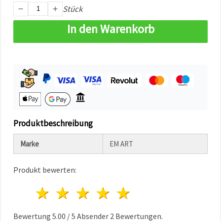
können Sie
Stück
jederzeit
ändern
In den Warenkorb
oder
widerrufen.
Impressum
Datenschutzerklärung
Cookie-
Richtlinie
Alle
akzeptieren
Cookie-
Produktbeschreibung
Einstellungen
Marke
EM ART
Produkt bewerten:
1 Stern
2 Sterne
3 Sterne
4 Sterne
5 Sterne
Bewertung
5.00
/
5
Absender
2
Bewertungen.