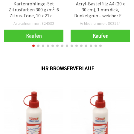
Kartenrohlinge-Set
Acryl-Bastelfilz A4 (20 x
Zitrusfarben 300 g/m², 6
30 cm), 1 mm dick,
Zitrus-Töne, 10 x 21 cm,
Dunkelgrün – weicher Filz
mit weißen Umschlägen
für Basteln, Nähen,
Artikelnummer: 824532
Artikelnummer: 802124
100 g/m², 10,7 x 21,5 cm, 6
Applikationen &
Stück, sortiert (Mix)
Dekoration, 1 Blatt
Kaufen
Kaufen
IHR BROWSERVERLAUF