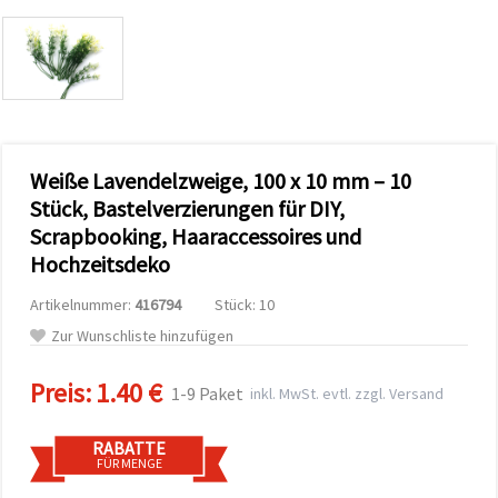
zu
analysieren
sowie
relevantere
Inhalte und
Werbung
anzuzeigen,
auch mit
Unterstützung
Weiße Lavendelzweige, 100 x 10 mm – 10
unserer
Partner für
Stück, Bastelverzierungen für DIY,
Analyse
und
Scrapbooking, Haaraccessoires und
Marketing.
Hochzeitsdeko
Sie können
alle
Artikelnummer:
416794
Stück: 10
Cookies
akzeptieren,
Zur Wunschliste hinzufügen
ablehnen
oder Ihre
Auswahl in
Preis:
1.40 €
1-9 Paket
inkl. MwSt. evtl. zzgl. Versand
den
Einstellungen
individuell
RABATTE
festlegen.
FÜR MENGE
Ihre
Einwilligung