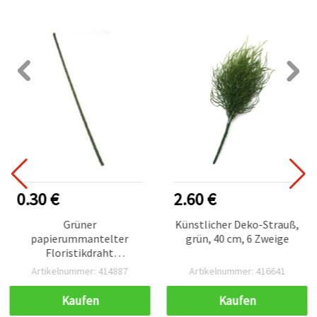
0.30 €
2.60 €
Grüner
Künstlicher Deko-Strauß,
papierummantelter
grün, 40 cm, 6 Zweige
Floristikdraht
(Blumenstiel) – Ø 3 mm,
Artikelnummer: 414887
Artikelnummer: 416641
Außendurchmesser 7 mm,
Länge ca. 50 cm – 1 Stück
Kaufen
Kaufen