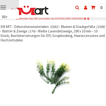
0
Wir
Bestellen über 80€ und erhalten Sie KOSTENLOSEN VERSAND!
verwenden
EM ART
›
Dekorationsmaterialien
(5582)
›
Blumen & Staubgefäße
(1598)
Cookies
›
Blätter & Zweige
(174)
›
Weiße Lavendelzweige, 100 x 10 mm – 10
🍪 Wir
Stück, Bastelverzierungen für DIY, Scrapbooking, Haaraccessoires und
verwenden
Hochzeitsdeko
Cookies
und
ähnliche
Technologien,
um das
ordnungsgemäße
Funktionieren
der Website
sicherzustellen,
Ihr
Nutzungserlebnis
zu
verbessern
und, mit
Ihrer
Einwilligung,
den
Datenverkehr