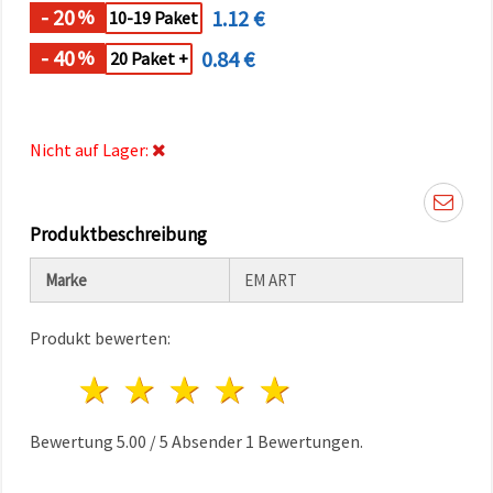
können Sie
- 20
1.12 €
%
10-19 Paket
jederzeit
ändern
- 40
0.84 €
%
20 Paket +
oder
widerrufen.
Impressum
Datenschutzerklärung
Cookie-
Nicht auf Lager:
Richtlinie
Alle
akzeptieren
Produktbeschreibung
Cookie-
Marke
EM ART
Einstellungen
Produkt bewerten:
1 Stern
2 Sterne
3 Sterne
4 Sterne
5 Sterne
Bewertung
5.00
/
5
Absender
1
Bewertungen.