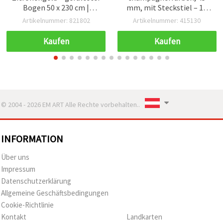
Bogen 50 x 230 cm |
mm, mit Steckstiel – 10
Premium Bastelbedarf
Stück zum Basteln & für
Artikelnummer: 821802
Artikelnummer: 415130
für DIY, Papierblumen,
Floristik
Geschenkverpackung &
Kaufen
Kaufen
Partydekoration
© 2004 - 2026 EM ART Alle Rechte vorbehalten..
INFORMATION
Über uns
Impressum
Datenschutzerklärung
Allgemeine Geschäftsbedingungen
Cookie-Richtlinie
Kontakt
Landkarten