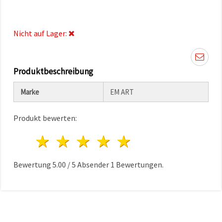
können Sie
jederzeit
ändern
oder
Nicht auf Lager:
widerrufen.
Impressum
Datenschutzerklärung
Cookie-
Richtlinie
Produktbeschreibung
Marke
EM ART
Alle
akzeptieren
Produkt bewerten:
Cookie-
Einstellungen
1 Stern
2 Sterne
3 Sterne
4 Sterne
5 Sterne
Bewertung
5.00
/
5
Absender
1
Bewertungen.