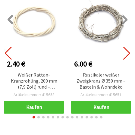
2.40 €
6.00 €
Weißer Rattan-
Rustikaler weißer
Kranzrohling, 200 mm
Zweigkranz Ø 350 mm –
(7,9 Zoll) rund –
Basteln & Wohndeko
natürlicher Rattanring
Artikelnummer: 415653
Artikelnummer: 415651
für DIY & Basteln,
Haustür, Hochzeit und
Kaufen
Kaufen
saisonale Blumendeko