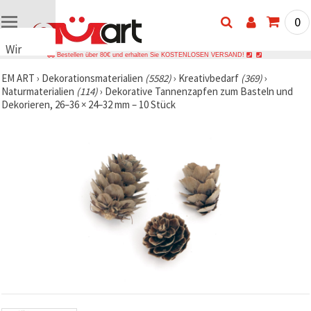
0
Wir
Bestellen über 80€ und erhalten Sie KOSTENLOSEN VERSAND!
verwenden
EM ART
›
Dekorationsmaterialien
(5582)
›
Kreativbedarf
(369)
›
Cookies
Naturmaterialien
(114)
›
Dekorative Tannenzapfen zum Basteln und
🍪 Wir
Dekorieren, 26–36 × 24–32 mm – 10 Stück
verwenden
Cookies
und
ähnliche
Technologien,
um das
ordnungsgemäße
Funktionieren
der Website
sicherzustellen,
Ihr
Nutzungserlebnis
zu
verbessern
und, mit
Ihrer
Einwilligung,
den
Datenverkehr