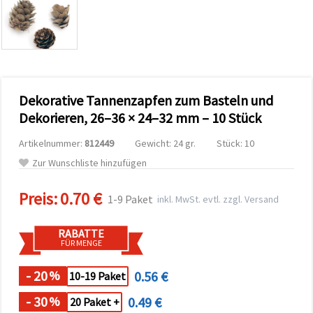
zu
analysieren
sowie
relevantere
Inhalte und
Werbung
anzuzeigen,
auch mit
Dekorative Tannenzapfen zum Basteln und
Unterstützung
unserer
Dekorieren, 26–36 × 24–32 mm – 10 Stück
Partner für
Analyse
Artikelnummer:
812449
Gewicht: 24 gr.
Stück: 10
und
Marketing.
Zur Wunschliste hinzufügen
Sie können
alle
Preis:
0.70 €
Cookies
1-9 Paket
inkl. MwSt. evtl. zzgl. Versand
akzeptieren,
ablehnen
oder Ihre
RABATTE
Auswahl in
FÜR MENGE
den
Einstellungen
individuell
- 20
0.56 €
%
10-19 Paket
festlegen.
Ihre
- 30
0.49 €
%
20 Paket +
Einwilligung