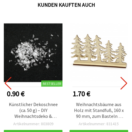
KUNDEN KAUFTEN AUCH
BESTSELLER
0.90 €
1.70 €
Künstlicher Dekoschnee
Weihnachtsbäume aus
(ca. 50 g) – DIY
Holz mit Standfuß, 160 x
Weihnachtsdeko &
90 mm, zum Basteln &
Bastelmaterial
Dekorieren
Artikelnummer: 803809
Artikelnummer: 831415