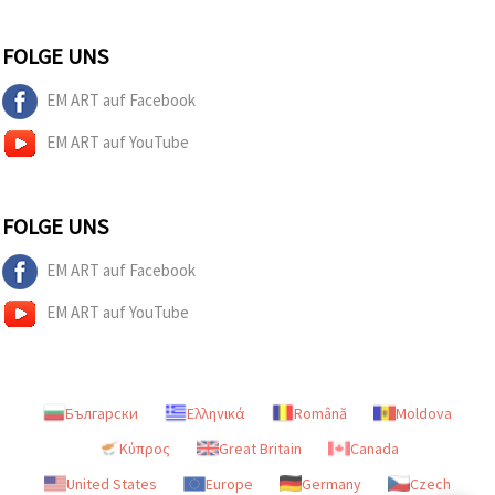
FOLGE UNS
EM ART auf Facebook
EM ART auf YouTube
FOLGE UNS
EM ART auf Facebook
EM ART auf YouTube
Български
Ελληνικά
Română
Moldova
Κύπρος
Great Britain
Canada
United States
Europe
Germany
Czech