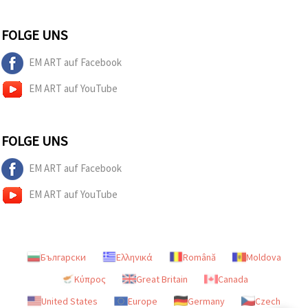
FOLGE UNS
EM ART auf Facebook
EM ART auf YouTube
FOLGE UNS
EM ART auf Facebook
EM ART auf YouTube
Български
Ελληνικά
Română
Moldova
Κύπρος
Great Britain
Canada
United States
Europe
Germany
Czech