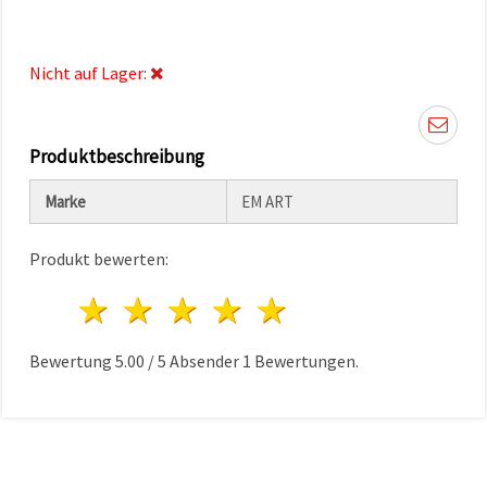
können Sie
jederzeit
ändern
oder
Nicht auf Lager:
widerrufen.
Impressum
Datenschutzerklärung
Cookie-
Richtlinie
Produktbeschreibung
Marke
EM ART
Alle
akzeptieren
Produkt bewerten:
Cookie-
Einstellungen
1 Stern
2 Sterne
3 Sterne
4 Sterne
5 Sterne
Bewertung
5.00
/
5
Absender
1
Bewertungen.