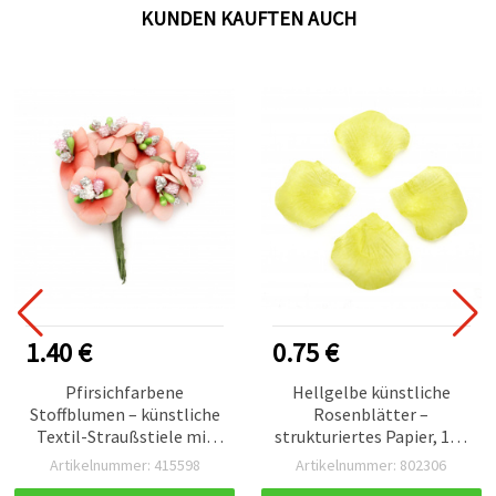
KUNDEN KAUFTEN AUCH
1.40 €
0.75 €
Pfirsichfarbene
Hellgelbe künstliche
Stoffblumen – künstliche
Rosenblätter –
Textil-Straußstiele mit
strukturiertes Papier, 144
perlenbestückten
Stück, dekorative
Artikelnummer: 415598
Artikelnummer: 802306
Staubblättern (Pink-
Rosenblätter für