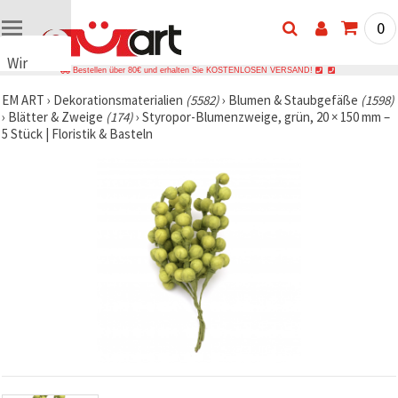
0
Wir
Bestellen über 80€ und erhalten Sie KOSTENLOSEN VERSAND!
verwenden
EM ART
›
Dekorationsmaterialien
(5582)
›
Blumen & Staubgefäße
(1598)
Cookies
›
Blätter & Zweige
(174)
›
Styropor-Blumenzweige, grün, 20 × 150 mm –
🍪 Wir
5 Stück | Floristik & Basteln
verwenden
Cookies
und
ähnliche
Technologien,
um das
ordnungsgemäße
Funktionieren
der Website
sicherzustellen,
Ihr
Nutzungserlebnis
zu
verbessern
und, mit
Ihrer
Einwilligung,
den
Datenverkehr