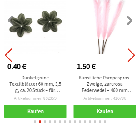
0.40 €
1.50 €
Dunkelgrüne
Künstliche Pampasgras-
Textilblätter 60 mm, 3,5
Zweige, zartrosa
g, ca. 20 Stück – für
Federwedel – 460 mm
Basteln, DIY & Deko
Länge, 3er-Set für
Artikelnummer: 802359
Artikelnummer: 416786
Wohn‑Deko,
Blumenarrangements,
Kaufen
Kaufen
Hochzeit & DIY‑Basteln