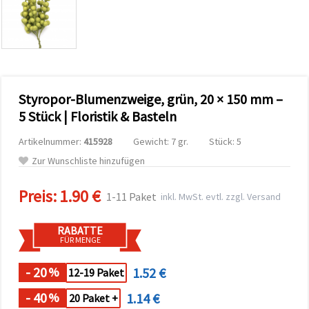
zu
analysieren
sowie
relevantere
Inhalte und
Werbung
anzuzeigen,
auch mit
Styropor-Blumenzweige, grün, 20 × 150 mm –
Unterstützung
unserer
5 Stück | Floristik & Basteln
Partner für
Analyse
Artikelnummer:
415928
Gewicht: 7 gr.
Stück: 5
und
Marketing.
Zur Wunschliste hinzufügen
Sie können
alle
Preis:
1.90 €
Cookies
1-11 Paket
inkl. MwSt. evtl. zzgl. Versand
akzeptieren,
ablehnen
oder Ihre
RABATTE
Auswahl in
FÜR MENGE
den
Einstellungen
individuell
- 20
1.52 €
%
12-19 Paket
festlegen.
Ihre
- 40
1.14 €
%
20 Paket +
Einwilligung