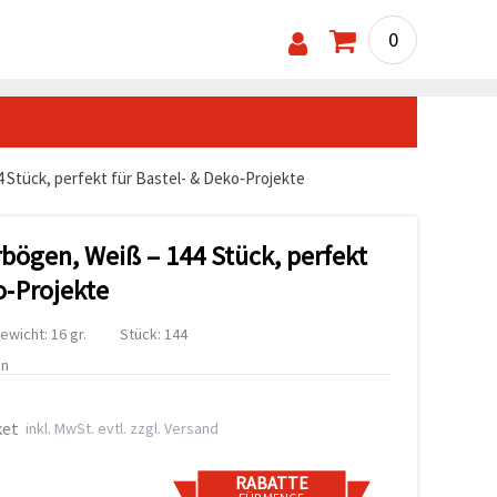
0
 Stück, perfekt für Bastel- & Deko‑Projekte
rbögen, Weiß – 144 Stück, perfekt
o‑Projekte
ewicht: 16 gr.
Stück: 144
en
ket
inkl. MwSt. evtl. zzgl. Versand
RABATTE