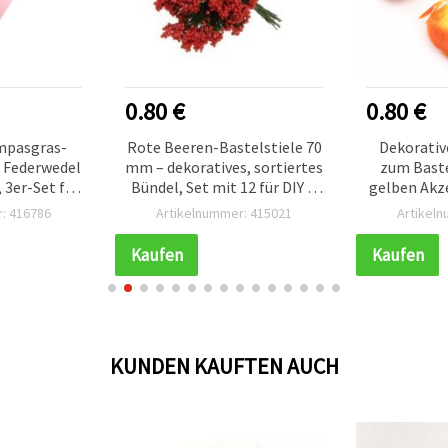
0.80 €
0.80 €
mpasgras-
Rote Beeren-Bastelstiele 70
Dekorativ
a Federwedel
mm – dekoratives, sortiertes
zum Baste
 3er-Set für
Bündel, Set mit 12 für DIY &
gelben Akz
ko,
Bastelprojekte
14
: 416786
Artikelnummer: 415021
Artikel
gements,
Y‑Basteln
Kaufen
Kaufen
KUNDEN KAUFTEN AUCH