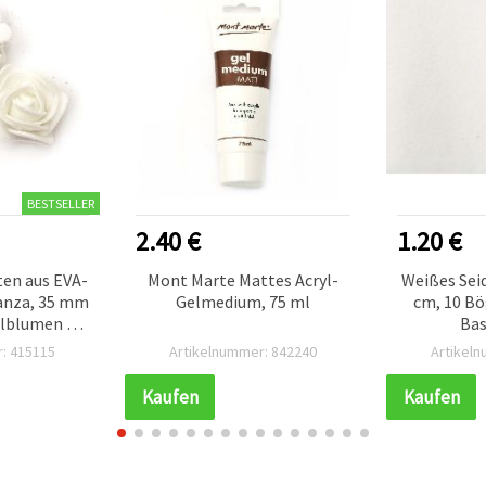
BESTSELLER
2.40 €
1.20 €
en aus EVA-
Mont Marte Mattes Acryl-
Weißes Seid
anza, 35 mm
Gelmedium, 75 ml
cm, 10 Bö
elblumen für
Bas
schlussball-
Gesche
: 415115
Artikelnummer: 842240
Artikel
ion
Kaufen
Kaufen