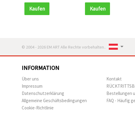
Deko‑Projekte
Deko‑Projekte
Kaufen
Kaufen
© 2004 - 2026 EM ART Alle Rechte vorbehalten..
INFORMATION
Über uns
Kontakt
Impressum
RÜCKTRITTS
Datenschutzerklärung
Bestellungen 
Allgemeine Geschäftsbedingungen
FAQ - Häufig g
Cookie-Richtlinie