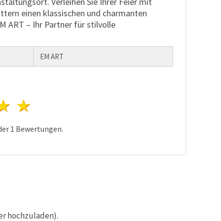
taltungsort. Verleihen Sie Ihrer Feier mit
ättern einen klassischen und charmanten
 ART – Ihr Partner für stilvolle
EM ART
n
terne
3 Sterne
4 Sterne
5 Sterne
der
1
Bewertungen.
er hochzuladen).