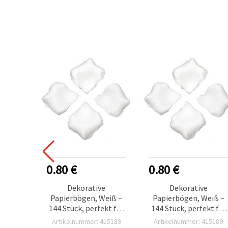
0.80 €
0.80 €
Dekorative
Dekorative
Papierbögen, Weiß –
Papierbögen, Weiß –
144 Stück, perfekt für
144 Stück, perfekt für
Bastel- &
Bastel- &
Artikelnummer: 415189
Artikelnummer: 415189