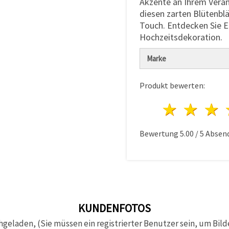
Akzente an Ihrem Verans
diesen zarten Blütenbl
Touch. Entdecken Sie EM
Hochzeitsdekoration.
Marke
Produkt bewerten:
1 Ster
2 S
Bewertung
5.00
/
5
Absen
KUNDENFOTOS
hgeladen, (Sie müssen ein registrierter Benutzer sein, um Bild