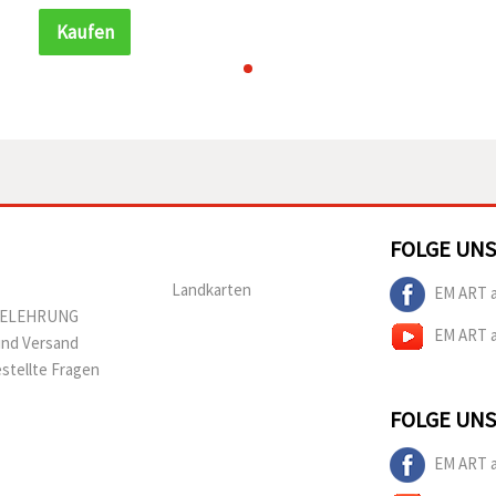
Deko‑Projekte
Kaufen
FOLGE UNS
Landkarten
EM ART 
BELEHRUNG
EM ART 
und Versand
estellte Fragen
FOLGE UNS
EM ART 