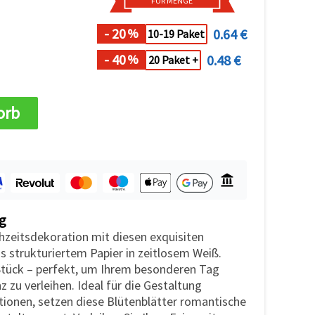
FÜR MENGE
- 20
0.64 €
%
10-19 Paket
- 40
0.48 €
%
20 Paket +
orb
g
chzeitsdekoration mit diesen exquisiten
s strukturiertem Papier in zeitlosem Weiß.
Stück – perfekt, um Ihrem besonderen Tag
 zu verleihen. Ideal für die Gestaltung
onen, setzen diese Blütenblätter romantische