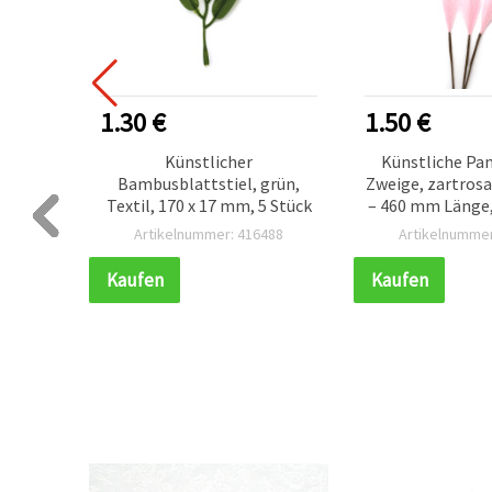
1.30 €
1.50 €
o-
Künstlicher
Künstliche Pa
0 mm –
Bambusblattstiel, grün,
Zweige, zartros
eln &
Textil, 170 x 17 mm, 5 Stück
– 460 mm Länge,
Wohn‑De
540
Artikelnummer: 416488
Artikelnummer
Blumenarran
Hochzeit & DI
Kaufen
Kaufen