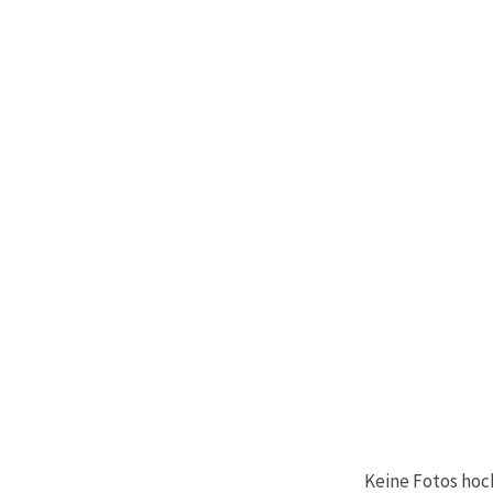
können Sie
jederzeit
ändern
oder
widerrufen.
Impressum
Datenschutzerklärung
Cookie-
Richtlinie
Alle
akzeptieren
Cookie-
Einstellungen
Keine Fotos hoc