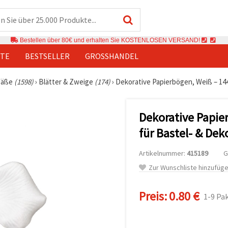
Bestellen über 80€ und erhalten Sie KOSTENLOSEN VERSAND!
TE
BESTSELLER
GROSSHANDEL
fäße
(1598)
›
Blätter & Zweige
(174)
›
Dekorative Papierbögen, Weiß – 144
Dekorative Papie
für Bastel- & Dek
Artikelnummer:
415189
G
Zur Wunschliste hinzufüg
Preis:
0.80 €
1-9 Pa