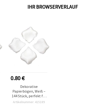
IHR BROWSERVERLAUF
0.80 €
Dekorative
Papierbögen, Weiß –
144 Stück, perfekt für
Bastel- &
Artikelnummer: 415189