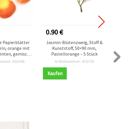
0.90 €
0.70
e Papierblätter
Jasmin-Blütenzweig, Stoff &
Dekor
ln, orange mit
Kunststoff, 50×90 mm,
aus 
enten, gemischt,
Pastellorange – 5 Stück
Styrop
4 Stück
nummer: 802346
Artikelnummer: 416728
Ar
Kaufen
Kauf