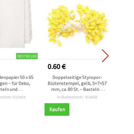
BESTSELLER
0.60 €
1.20
enpapier 50 x 65
Doppelseitige Styropor-
Dekor
gen – für Deko,
Blütenstempel, gelb, 5×7×57
Rot, 5
teln und
mm, ca. 80 St. – Basteln &
Bas
nkverpackung
Floristik
Ge
nummer: 822604
Artikelnummer: 414665
Ar
Kaufen
Kauf