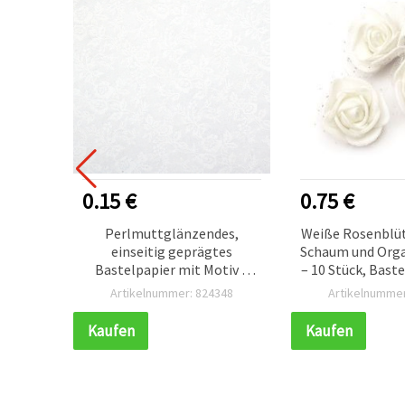
0.15 €
0.75 €
 mit
Perlmuttglänzendes,
Weiße Rosenblüt
tt,
einseitig geprägtes
Schaum und Org
r
Bastelpapier mit Motiv –
– 10 Stück, Bast
DIY
Weiß, 120 g/m², A4, 1 Bogen
Hochzeits- & Ab
307
Artikelnummer: 824348
Artikelnummer
Dekorat
Kaufen
Kaufen