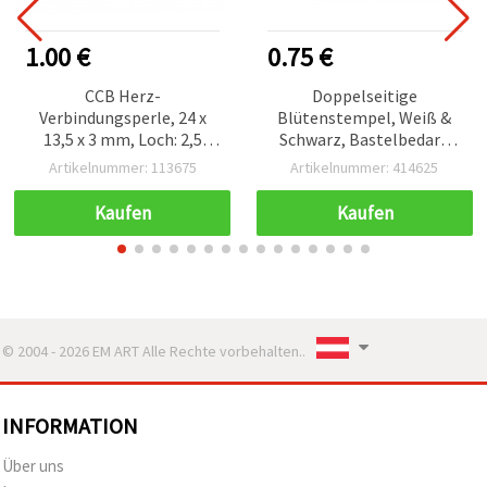
1.00 €
0.75 €
CCB Herz-
Doppelseitige
Verbindungsperle, 24 x
Blütenstempel, Weiß &
13,5 x 3 mm, Loch: 2,5
Schwarz, Bastelbedarf,
mm, Rot und Weiß – 5
2×7×63 mm, ca. 144 Stück
Artikelnummer: 113675
Artikelnummer: 414625
Stück
Kaufen
Kaufen
© 2004 - 2026 EM ART Alle Rechte vorbehalten..
INFORMATION
Über uns