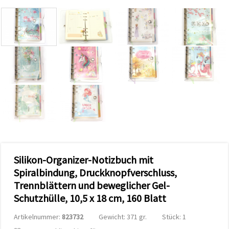
zu
analysieren
sowie
relevantere
Inhalte und
Werbung
anzuzeigen,
auch mit
Unterstützung
unserer
Partner für
Analyse
und
Marketing.
Sie können
alle
Cookies
akzeptieren,
Silikon-Organizer-Notizbuch mit
ablehnen
oder Ihre
Spiralbindung, Druckknopfverschluss,
Auswahl in
Trennblättern und beweglicher Gel-
den
Einstellungen
Schutzhülle, 10,5 x 18 cm, 160 Blatt
individuell
festlegen.
Ihre
Artikelnummer:
823732
Gewicht: 371 gr.
Stück: 1
Einwilligung