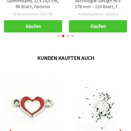
Gummiband, 21 x 14,5 cm,
Astrologie-Design 90 x
96 Blatt, Farbmix
178 mm – 110 Blatt, für
Basteln & Scrapbooking
Artikelnummer: 823791
Artikelnummer: 823516
Kaufen
Kaufen
KUNDEN KAUFTEN AUCH