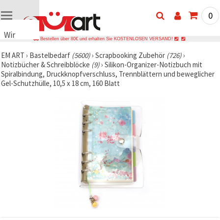
0
Wir
Bestellen über 80€ und erhalten Sie KOSTENLOSEN VERSAND!
verwenden
EM ART
›
Bastelbedarf
(5600)
›
Scrapbooking Zubehör
(726)
›
Cookies
Notizbücher & Schreibblöcke
(9)
›
Silikon-Organizer-Notizbuch mit
🍪 Wir
Spiralbindung, Druckknopfverschluss, Trennblättern und beweglicher
verwenden
Gel-Schutzhülle, 10,5 x 18 cm, 160 Blatt
Cookies
und
ähnliche
Technologien,
um das
ordnungsgemäße
Funktionieren
der Website
sicherzustellen,
Ihr
Nutzungserlebnis
zu
verbessern
und, mit
Ihrer
Einwilligung,
den
Datenverkehr