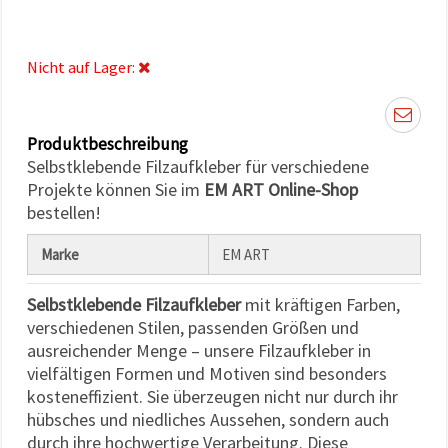
können Sie
jederzeit
ändern
oder
Nicht auf Lager:
widerrufen.
Impressum
Datenschutzerklärung
Cookie-
Richtlinie
Produktbeschreibung
Selbstklebende Filzaufkleber für verschiedene
Alle
Projekte können Sie im
EM ART Online-Shop
bestellen!
akzeptieren
Cookie-
Marke
EM ART
Einstellungen
Selbstklebende Filzaufkleber
mit kräftigen Farben,
verschiedenen Stilen, passenden Größen und
ausreichender Menge – unsere Filzaufkleber in
vielfältigen Formen und Motiven sind besonders
kosteneffizient. Sie überzeugen nicht nur durch ihr
hübsches und niedliches Aussehen, sondern auch
durch ihre hochwertige Verarbeitung. Diese