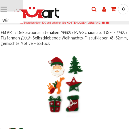
0
Wir
Bestellen über 80€ und erhalten Sie KOSTENLOSEN VERSAND!
verwenden
EM ART
›
Dekorationsmaterialien
(5582)
›
EVA-Schaumstoff & Filz
(752)
›
Cookies
Filzformen
(386)
›
Selbstklebende Weihnachts-Filzaufkleber, 45–62 mm,
🍪 Wir
gemischte Motive – 6 Stück
verwenden
Cookies
und
ähnliche
Technologien,
um das
ordnungsgemäße
Funktionieren
der Website
sicherzustellen,
Ihr
Nutzungserlebnis
zu
verbessern
und, mit
Ihrer
Einwilligung,
den
Datenverkehr