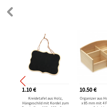
1.10 €
10.50 €
 75 mm
Kreidetafel aus Holz,
Organizer aus Ho
ger
Hängeschild mit Kordel zum
x 85 mm mit 4 