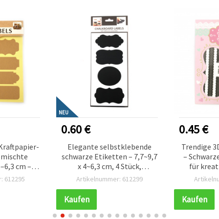
NEU
0.60 €
0.45 €
Kraftpapier-
Elegante selbstklebende
Trendige 3D
emischte
schwarze Etiketten – 7,7~9,7
– Schwarze
5–6,3 cm – 8
x 4~6,3 cm, 4 Stück,
für kreat
asteln &
gemischte Formen – glatt,
M
: 612295
Artikelnummer: 612299
Artikel
king
wiederverwendbar, ideal zum
Beschriften von Gläsern,
Kaufen
Kaufen
Flaschen, Geschenken &
kreativen DIY-