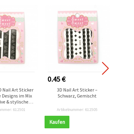
0.45 €
0.60
 Nail Art Sticker
3D Nail Art Sticker –
Sel
 Designs im Mix
Schwarz, Gemischt
Au
ive & stylische
Symb
aniküre
nummer: 612501
Artikelnummer: 612505
Ar
Kaufen
Kauf