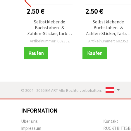
2.50 €
2.50 €
Selbstklebende
Selbstklebende
Buchstaben- &
Buchstaben- &
Zahlen-Sticker, farbig,
Zahlen-Sticker, farbig,
sortiert, 25 x 3–25 mm,
sortiert, 25 x 3–25 mm
Artikelnummer: 602352
Artikelnummer: 602352
145 Stück
145 Stück
Kaufen
Kaufen
© 2004 - 2026 EM ART Alle Rechte vorbehalten..
INFORMATION
Über uns
Kontakt
Impressum
RÜCKTRITTS