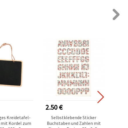
2.50 €
0.90
es Kreidetafel-
Selbstklebende Sticker
Wi
 mit Kordel zum
Buchstaben und Zahlen mit