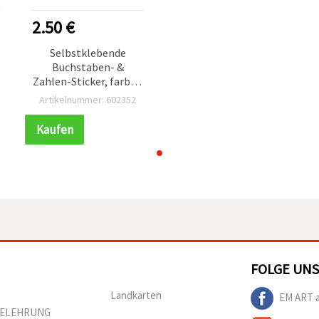
2.50 €
Selbstklebende
Buchstaben- &
Zahlen-Sticker, farbig,
,
sortiert, 25 x 3–25 mm,
Artikelnummer: 602352
145 Stück
Kaufen
FOLGE UNS
Landkarten
EM ART 
BELEHRUNG