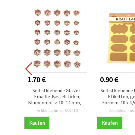
1.70 €
0.90 €
tman-
Selbstklebende Glitzer-
Selbstklebende 
Brokat-
Emaille-Bastelsticker,
Etiketten, g
mix für
Blumenmotiv, 10–14 mm, 30
Formen, 10 x 4,
oking
Stück, sortiert
Stück, für B
035
Artikelnummer: 602410
Artikelnummer
Scrapboo
Kaufen
Kaufen