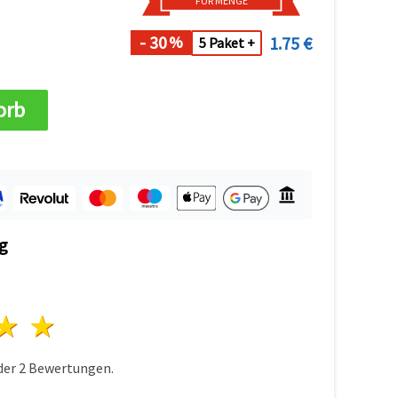
FÜR MENGE
- 30
1.75 €
%
5 Paket +
orb
g
n
terne
3 Sterne
4 Sterne
5 Sterne
der
2
Bewertungen.