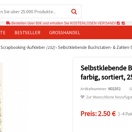
Bestellen über 80€ und erhalten Sie KOSTENLOSEN VERSAND!
TE
BESTSELLER
GROSSHANDEL
›
Scrapbooking-Aufkleber
(152)
›
Selbstklebende Buchstaben- & Zahlen-Sti
Selbstklebende B
farbig, sortiert,
Artikelnummer:
602352
G
Zur Wunschliste hinzufüg
Preis:
2.50 €
1-4 Pa