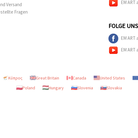
EM ART 
und Versand
estellte Fragen
FOLGE UNS
EM ART 
EM ART 
Κύπρος
Great Britain
Canada
United States
Poland
Hungary
Slovenia
Slovakia