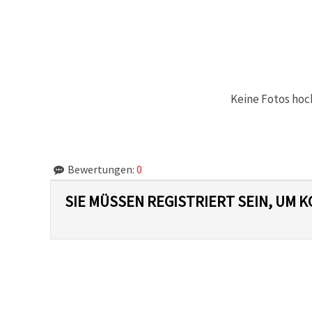
können Sie
jederzeit
ändern
oder
widerrufen.
Impressum
Datenschutzerklärung
Cookie-
Richtlinie
Keine Fotos hoc
Alle
akzeptieren
Bewertungen:
0
Cookie-
Einstellungen
SIE MÜSSEN REGISTRIERT SEIN, UM