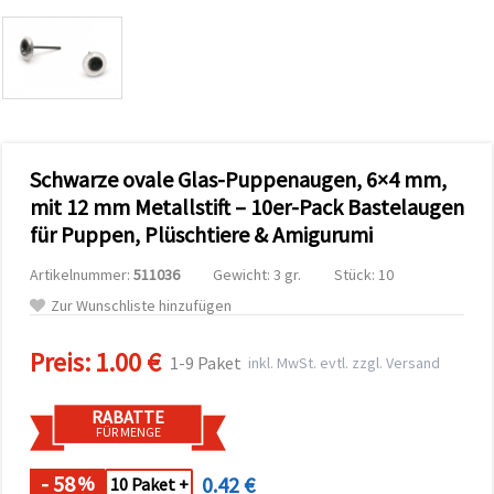
zu
analysieren
sowie
relevantere
Inhalte und
Werbung
anzuzeigen,
auch mit
Unterstützung
Schwarze ovale Glas-Puppenaugen, 6×4 mm,
unserer
Partner für
mit 12 mm Metallstift – 10er-Pack Bastelaugen
Analyse
und
für Puppen, Plüschtiere & Amigurumi
Marketing.
Sie können
Artikelnummer:
511036
Gewicht: 3 gr.
Stück: 10
alle
Zur Wunschliste hinzufügen
Cookies
akzeptieren,
ablehnen
Preis:
1.00 €
oder Ihre
1-9 Paket
inkl. MwSt. evtl. zzgl. Versand
Auswahl in
den
Einstellungen
RABATTE
individuell
FÜR MENGE
festlegen.
Ihre
- 58
0.42 €
%
10 Paket +
Einwilligung