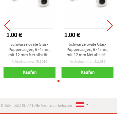
1.00 €
1.00 €
Schwarze ovale Glas-
Schwarze ovale Glas-
Puppenaugen, 6×4 mm,
Puppenaugen, 6×4 mm,
mit 12 mm Metallstift –
mit 12 mm Metallstift –
10er-Pack Bastelaugen
10er-Pack Bastelaugen
Artikelnummer: 511036
Artikelnummer: 511036
für Puppen, Plüschtiere &
für Puppen, Plüschtiere &
Amigurumi
Amigurumi
Kaufen
Kaufen
© 2004 - 2026 EM ART Alle Rechte vorbehalten..