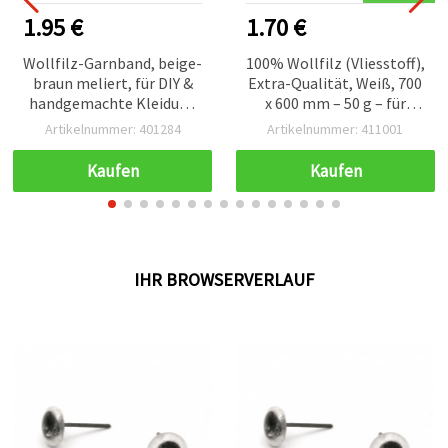
1.95 €
1.70 €
Wollfilz-Garnband, beige-
100% Wollfilz (Vliesstoff),
braun meliert, für DIY &
Extra-Qualität, Weiß, 700
handgemachte Kleidung
x 600 mm – 50 g – für
und Accessoires, 50 g, ca.
Basteln & DIY
Artikelnummer: 401284
Artikelnummer: 411001
1,8 m
Kaufen
Kaufen
IHR BROWSERVERLAUF