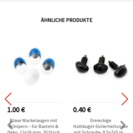
ÄHNLICHE PRODUKTE
1.00 €
0.40 €
Blaue Wackelaugen mit
Dreieckige
Wimpern – für Basteln &
Halbkugel‑Sicherheitsnase
Deko, 12×16 mm, 20 Stück
mit Schraube, 9,5×7×5 mm