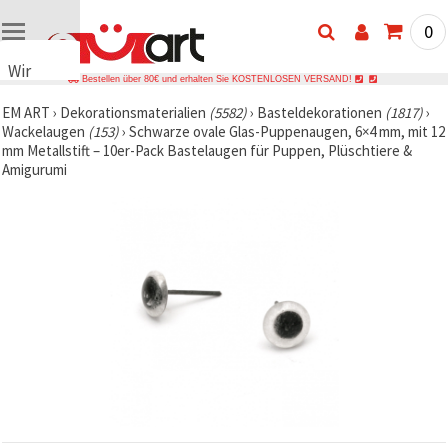
0
Wir
Bestellen über 80€ und erhalten Sie KOSTENLOSEN VERSAND!
verwenden
EM ART
›
Dekorationsmaterialien
(5582)
›
Basteldekorationen
(1817)
›
Cookies
Wackelaugen
(153)
›
Schwarze ovale Glas-Puppenaugen, 6×4 mm, mit 12
🍪 Wir
mm Metallstift – 10er-Pack Bastelaugen für Puppen, Plüschtiere &
verwenden
Amigurumi
Cookies
und
ähnliche
Technologien,
um das
ordnungsgemäße
Funktionieren
der Website
sicherzustellen,
Ihr
Nutzungserlebnis
zu
verbessern
und, mit
Ihrer
Einwilligung,
den
Datenverkehr