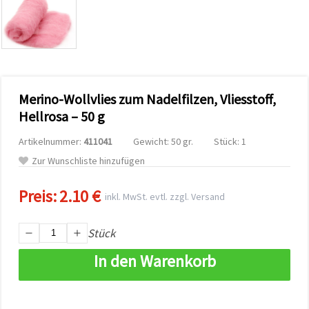
zu
analysieren
sowie
relevantere
Inhalte und
Werbung
anzuzeigen,
auch mit
Merino-Wollvlies zum Nadelfilzen, Vliesstoff,
Unterstützung
unserer
Hellrosa – 50 g
Partner für
Analyse
Artikelnummer:
411041
Gewicht: 50 gr.
Stück: 1
und
Marketing.
Zur Wunschliste hinzufügen
Sie können
alle
Preis:
2.10 €
Cookies
inkl. MwSt. evtl. zzgl. Versand
akzeptieren,
ablehnen
oder Ihre
Stück
Auswahl in
den
In den Warenkorb
Einstellungen
individuell
festlegen.
Ihre
Einwilligung