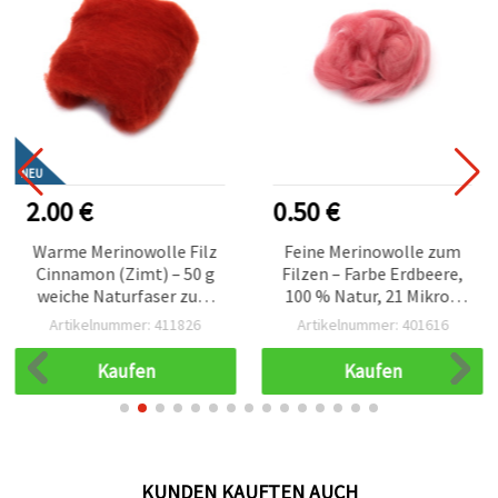
NEU
2.00 €
0.50 €
Warme Merinowolle Filz
Feine Merinowolle zum
Cinnamon (Zimt) – 50 g
Filzen – Farbe Erdbeere,
weiche Naturfaser zum
100 % Natur, 21 Mikron
Filzen, Basteln &
(66S), 4–5 g, perfekt für
Artikelnummer: 411826
Artikelnummer: 401616
gemütliche DIY-
Filzen & Basteln
Textilprojekte
Kaufen
Kaufen
KUNDEN KAUFTEN AUCH