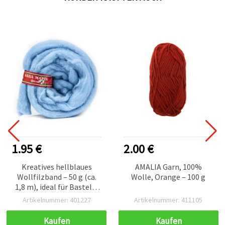
1.95 €
2.00 €
Kreatives hellblaues
AMALIA Garn, 100%
Wollfilzband – 50 g (ca.
Wolle, Orange – 100 g
1,8 m), ideal für Basteln,
handgemachte Kleidung
Artikelnummer: 401227
Artikelnummer: 411105
& Accessoires
Kaufen
Kaufen