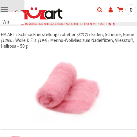
0
Wir
Bestellen über 80€ und erhalten Sie KOSTENLOSEN VERSAND!
verwenden
EM ART
›
Schmuckherstellungszubehör
(3217)
›
Fäden, Schnüre, Garne
Cookies
(1263)
›
Wolle & Filz
(194)
›
Merino-Wollvlies zum Nadelfilzen, Vliesstoff,
🍪 Wir
Hellrosa – 50 g
verwenden
Cookies
und
ähnliche
Technologien,
um das
ordnungsgemäße
Funktionieren
der Website
sicherzustellen,
Ihr
Nutzungserlebnis
zu
verbessern
und, mit
Ihrer
Einwilligung,
den
Datenverkehr